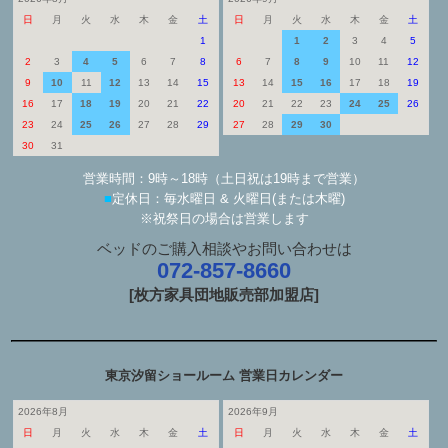
日
月
火
水
木
金
土
日
月
火
水
木
金
土
1
1
2
3
4
5
2
3
4
5
6
7
8
6
7
8
9
10
11
12
9
10
11
12
13
14
15
13
14
15
16
17
18
19
16
17
18
19
20
21
22
20
21
22
23
24
25
26
23
24
25
26
27
28
29
27
28
29
30
30
31
営業時間：9時～18時（土日祝は19時まで営業）
■
定休日：毎水曜日 & 火曜日(または木曜)
※祝祭日の場合は営業します
ベッドのご購入相談やお問い合わせは
072-857-8660
[枚方家具団地販売部加盟店]
東京汐留ショールーム 営業日カレンダー
2026年8月
2026年9月
日
月
火
水
木
金
土
日
月
火
水
木
金
土