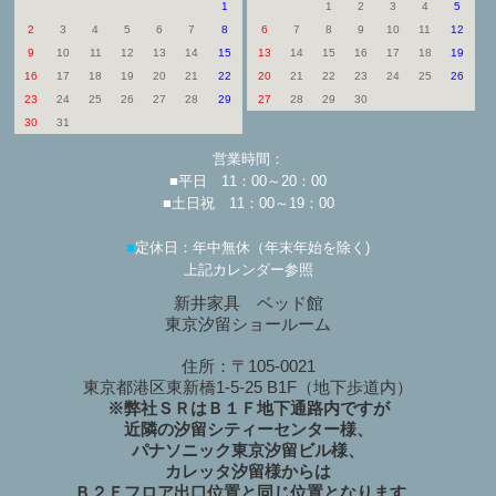
1
1
2
3
4
5
2
3
4
5
6
7
8
6
7
8
9
10
11
12
9
10
11
12
13
14
15
13
14
15
16
17
18
19
16
17
18
19
20
21
22
20
21
22
23
24
25
26
23
24
25
26
27
28
29
27
28
29
30
30
31
営業時間：
■平日 11：00～20：00
■土日祝 11：00～19：00
■
定休日：年中無休（年末年始を除く)
上記カレンダー参照
新井家具 ベッド館
東京汐留ショールーム
住所：〒105-0021
東京都港区東新橋1-5-25 B1F（地下歩道内）
※弊社ＳＲはＢ１Ｆ地下通路内ですが
近隣の汐留シティーセンター様、
パナソニック東京汐留ビル様、
カレッタ汐留様からは
Ｂ２Ｆフロア出口位置と同じ位置となります。