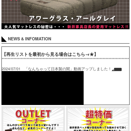
NEWS & INFOMATION
【再生リストを最初から見る場合はこちら→★】
****************************************************************************************
2024/07/01 「なんちゃって日本製の闇」動画アップしました！
****************************************************************************************
「日本ベッド シルキー vs アンネルベッド スタープラチナ」動画アップ