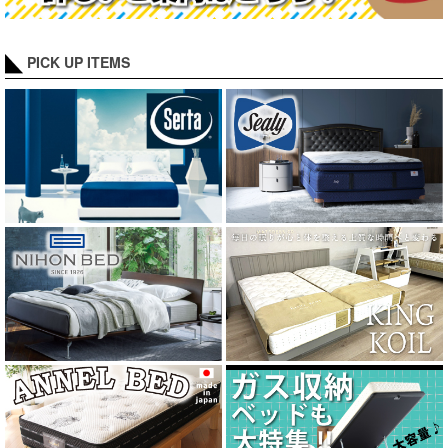
しました！
PICK UP ITEMS
****************************************************************************************
「全部ぶっちゃけます最低価格！！」動画アップしました！
****************************************************************************************
11/12 全国発送アウトレットコーナー!!に新商品追加★