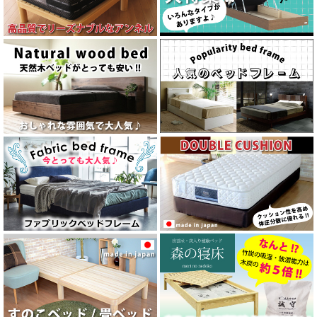
11/12 東京スプリング「アワーグラス ダージリン」新登場★
****************************************************************************************
2/3 「業界の闇ばかり話すな！！同業者に脅されました」動画アップしま
した！
****************************************************************************************
【再生リストを最初から見る場合はこちら→★】
****************************************************************************************