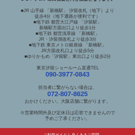
■JR 山手線 「新橋駅」 汐留改札（地下）より
徒歩4分（地下通路が便利です）
■地下鉄 都営大江戸線 「汐留駅」
新橋駅方面出口より徒歩1分
■地下鉄 都営浅草線 「新橋駅」
JR・汐留側改札より徒歩3分
■地下鉄 東京メトロ銀座線 「新橋駅」
JR方面改札口より徒歩5分
■ゆりかもめ「汐留駅」東出口より徒歩2分
東京汐留ショールーム直通TEL
090-3977-0843
担当者に繋がらない場合は、
072-807-8625
おかけください。大阪店舗に繋がります。
※営業時間外及び定休日は応答できませんので
予めご了承ください。
ご利用ガイド
/
良くあるご質問