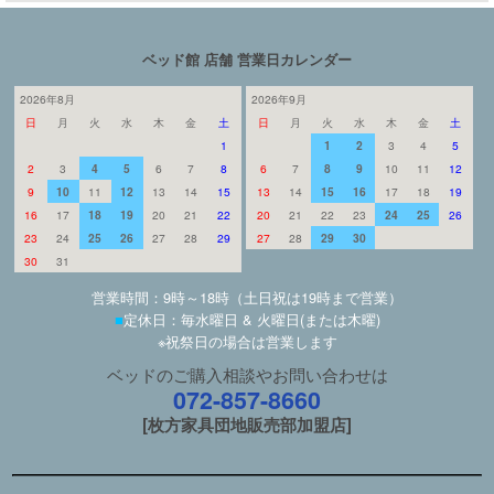
ベッド館 店舗 営業日カレンダー
2026年8月
2026年9月
日
月
火
水
木
金
土
日
月
火
水
木
金
土
1
1
2
3
4
5
2
3
4
5
6
7
8
6
7
8
9
10
11
12
9
10
11
12
13
14
15
13
14
15
16
17
18
19
16
17
18
19
20
21
22
20
21
22
23
24
25
26
23
24
25
26
27
28
29
27
28
29
30
30
31
営業時間：9時～18時（土日祝は19時まで営業）
■
定休日：毎水曜日 & 火曜日(または木曜)
※祝祭日の場合は営業します
ベッドのご購入相談やお問い合わせは
072-857-8660
[枚方家具団地販売部加盟店]