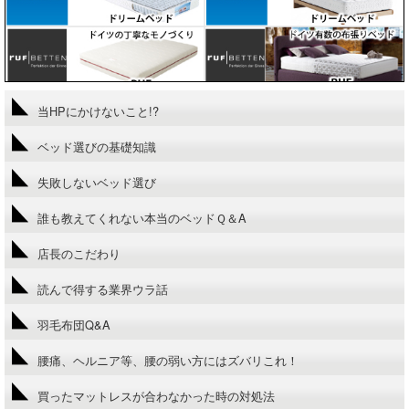
当HPにかけないこと!?
ベッド選びの基礎知識
失敗しないベッド選び
誰も教えてくれない本当のベッドＱ＆A
店長のこだわり
読んで得する業界ウラ話
羽毛布団Q&A
腰痛、ヘルニア等、腰の弱い方にはズバリこれ！
買ったマットレスが合わなかった時の対処法