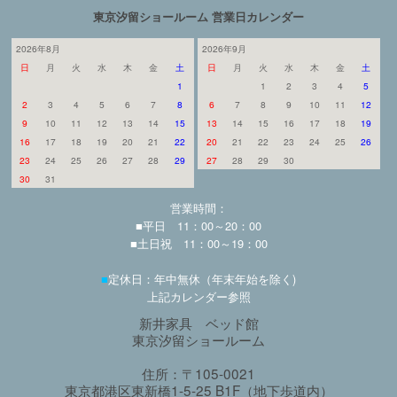
東京汐留ショールーム 営業日カレンダー
2026年8月
2026年9月
日
月
火
水
木
金
土
日
月
火
水
木
金
土
1
1
2
3
4
5
2
3
4
5
6
7
8
6
7
8
9
10
11
12
9
10
11
12
13
14
15
13
14
15
16
17
18
19
16
17
18
19
20
21
22
20
21
22
23
24
25
26
23
24
25
26
27
28
29
27
28
29
30
30
31
営業時間：
■平日 11：00～20：00
■土日祝 11：00～19：00
■
定休日：年中無休（年末年始を除く)
上記カレンダー参照
新井家具 ベッド館
東京汐留ショールーム
住所：〒105-0021
東京都港区東新橋1-5-25 B1F（地下歩道内）