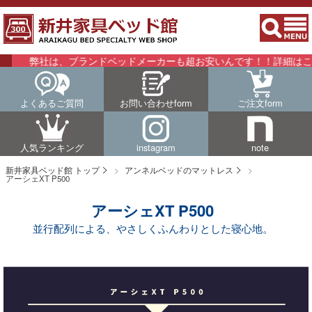
弊社は、ブランドベッドメーカーも超お安いんです！！詳細はこちらを
よくあるご質問
お問い合わせform
ご注文form
人気ランキング
instagram
note
新井家具ベッド館 トップ
アンネルベッドのマットレス
アーシェXT P500
アーシェXT P500
並行配列による、やさしくふんわりとした寝心地。