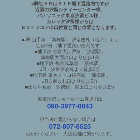
※弊社ＳＲはＢ１Ｆ地下通路内ですが
近隣の汐留シティーセンター様、
パナソニック東京汐留ビル様、
カレッタ汐留様からは
Ｂ２Ｆフロア出口位置と同じ位置となります。
■JR 山手線 「新橋駅」 汐留改札（地下）より
徒歩4分（地下通路が便利です）
■地下鉄 都営大江戸線 「汐留駅」
新橋駅方面出口より徒歩1分
■地下鉄 都営浅草線 「新橋駅」
JR・汐留側改札より徒歩3分
■地下鉄 東京メトロ銀座線 「新橋駅」
JR方面改札口より徒歩5分
■ゆりかもめ「汐留駅」東出口より徒歩2分
東京汐留ショールーム直通TEL
090-3977-0843
担当者に繋がらない場合は、
072-807-8625
おかけください。大阪店舗に繋がります。