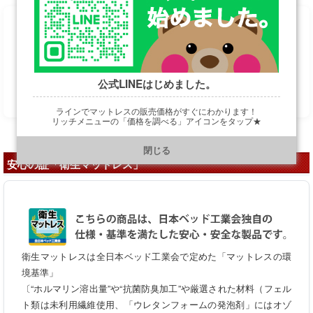
格安特価は表示すると怒られるので…お手数ですが
お問い合わせフォームへ
公式LINEはじめました。
ラインでマットレスの販売価格がすぐにわかります！
リッチメニューの「価格を調べる」アイコンをタップ★
https://line.me/R/ti/p/@901ptzjz
閉じる
安心の証「衛生マットレス」
衛生マットレスは全日本ベッド工業会で定めた「マットレスの環
境基準」
〔“ホルマリン溶出量”や“抗菌防臭加工”や厳選された材料（フェル
ト類は未利用繊維使用、「ウレタンフォームの発泡剤」にはオゾ