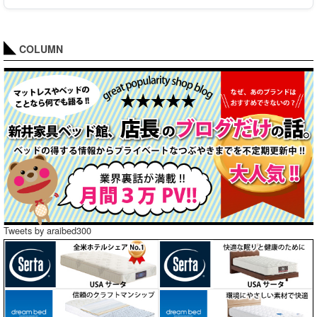
COLUMN
Tweets by araibed300