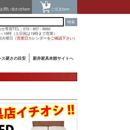
お問い合わせform
ご注文form
検索
用TEL：072 - 857 - 8660
～18時（土日祝は19時まで営業）
回火曜日
（営業日
カレンダー
をご確認下さい）
レス硬さの目安
新井家具本館サイトへ