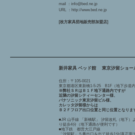
mail ：info@bed.ne.jp
URL ：http://www.bed.ne.jp
[枚方家具団地販売部加盟店]
新井家具 ベッド館 東京汐留ショー
住所：〒105-0021
東京都港区東新橋1-5-25 B1F（地下歩道
※弊社ＳＲはＢ１Ｆ地下通路内ですが
近隣の汐留シティーセンター様、
パナソニック東京汐留ビル様、
カレッタ汐留様からは
Ｂ２Ｆフロア出口位置と同じ位置となりま
■JR 山手線 「新橋駅」 汐留改札（地下）
り徒歩4分（地下通路が便利です）
■地下鉄 都営大江戸線
「汐留駅」５番出口を出て徒歩1分(真正面で