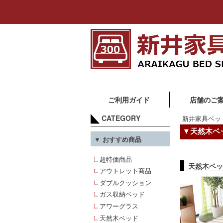
ご利用ガイド
店舗のご
CATEGORY
新井家具ベッ
▼天然木ベ
▼ おすすめ商品
超特価商品
天然木ベッ
アウトレット商品
ダブルクッション
ガス収納ベッド
アワーグラス
天然木ベッド