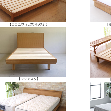
【エコニワ（ECONIWA）】
【
【マジェスタ】