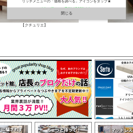
リッチメニューの「価格を調べる」アイコンをタップ★
https://line.me/R/ti/p/@901ptzjz
閉じる
【クチュリエ】