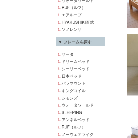
ウォータワールド
RUF（ルフ）
エアループ
HYAKUSHIKI百式
ソノレンザ
▼ フレームを探す
サータ
ドリームベッド
シーリーベッド
日本ベッド
パラマウント
キングコイル
シモンズ
ウォータワールド
SLEEPING
アンネルベッド
RUF（ルフ）
ノーウェアライク