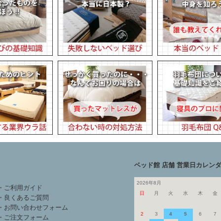
ベッド館 店舗 営業日カレン
2026年8月
・ご利用ガイド
日
月
火
水
木
金
・良くあるご質問
・お問い合わせフォーム
2
3
4
5
6
7
・ご注文フォーム