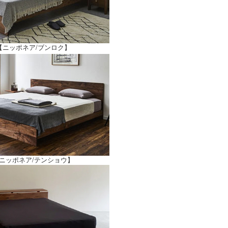
【ニッポネア/ブンロク】
ニッポネア/テンショウ】