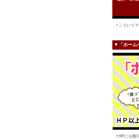
↑こういう
▼「ホーム
↑HPにも随