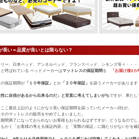
が長い＝品質が良いとは限らない？
ーリー、日本ペッド、アンネルベッド、フランスベッド、シモンズ等々・・・
と呼ばれている ベッドメーカーは
を
マットレスの保証期間
「お届け後2カ
この保証期間が
とか
を謳うメーカーがあります
「１０年保証」
「２０年保証」
ですが、果たし
久性に自信があるから出来るのだ」と安直に考えてしまいがち
、ここ最近上記のようにかなり長い保証期間を謳っていたメーカ―2社が、
はそのマットレスの販売をやめてしまいました。
証期間満了になっておられないお客様もおられるはずですが、どうなるのでし
ともかく「お客様の考える保証内容」と「実際の保証」に隔たりがないかを確
だから、9年と11カ月使用後でも、ヘタリを感じれば交換してくれる」とは限