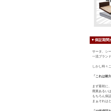
▼保証期間
サータ、シ
一流ブランド
しかし時々
「これは耐
まず最初に
廃業あるい
もちろん保
まぁそれは
「10年保証