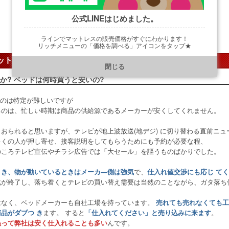
公式LINEはじめました。
ラインでマットレスの販売価格がすぐにわかります！
リッチメニューの「価格を調べる」アイコンをタップ★
ト品やお買い得品を賢くGET!!
https://line.me/R/ti/p/@901ptzjz
閉じる
か? ベッドは何時買うと安いの?
うのは特定が難しいですが
るのは、忙しい時期は商品の供給源であるメーカーが安くしてくれません。
おられると思いますが、テレビが地上波放送(地デジ) に切り替わる直前ニュ
多くの人が押し寄せ、接客説明をしてもらうためにも予約が必要な程、
のころテレビ宣伝やチラシ広告では「大セール」を謳うものばかりでした。
で、
とき、物が動いているときはメーカ―側は強気
仕入れ値交渉にも応じ て
化が終了し、落ち着くとテレビの買い替え需要は当然のことながら、ガタ落ち
はなく、ベッドメーカーも自社工場を持っています。
売れても売れなくても工
ます。 すると
。
品がダブつ き
「仕入れてください」と売り込みに来ます
んです。
ぬって弊社は安く仕入れることも多い