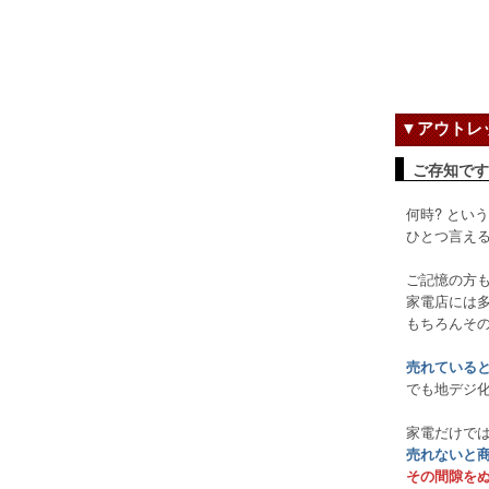
▼アウトレッ
ご存知です
何時? とい
ひとつ言え
ご記憶の方も
家電店には
もちろんそ
売れている
でも地デジ
家電だけで
売れないと商
その間隙を