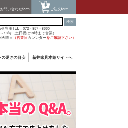
お問い合わせform
ご注文form
検索
用TEL：072 - 857 - 8660
～18時（土日祝は19時まで営業）
回火曜日
（営業日
カレンダー
をご確認下さい）
レス硬さの目安
新井家具本館サイトへ