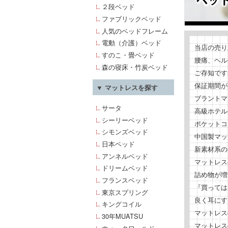
２段ベッド
ファブリックベッド
人気のベッドフレーム
電動（介護）ベッド
当店の売り
すのこ・畳ベッド
腰痛、ヘル
森の寝床・竹炭ベッド
ご存知です
保証期間が
▼ マットレスを探す
ブラントマ
サータ
高級ホテル
シーリーベッド
ポケットコ
シモンズベッド
中国製マッ
日本ベッド
新素材系の
アンネルベッド
マットレス
ドリームベッド
詰め物が増
フランスベッド
『買っては
東京スプリング
良く耳にす
キングコイル
マットレス
30年MUATSU
マットレス