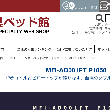
よくあるご質問
お問い合わせ専
営業時間：9時
定休日：毎水曜日 & 月１
案内
当店の人気ランキング
当HPに書けないこと!?
マット
館 トップ
アンネルベッドのマットレス
MFI-AD001PT P1050
MFI-AD001PT P1050
12巻コイルとピロートップが織りなす、至高のダブ