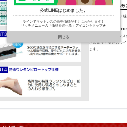
圧倒的なコイル数
公式LINEはじめました。
線径1.4mmのピアノ
ラインでマットレスの販売価格がすぐにわかります！
トコイル」を使用。
リッチメニューの「価格を調べる」アイコンをタップ★
シングルサイズで
11
https://line.me/R/ti/p/@901ptzjz
（一般的なマットレス
閉じる
きめ細かく身体のライ
ます。