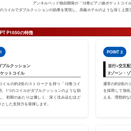
アンネルベッド独自開発の「12巻ピアノ線ポケットコイ
本のコイルでダブルクッションの効果を実現し、高級ホテルのような深く上質
1PT P1050の特徴
1
POINT 2
ダブルクッション
並行×交互配
ポケットコイル
3ゾーン・
コイルの約2倍のストロークを持つ「12巻コイ
通常の約2倍の
用。1つのコイルがダブルクッションのような効
を採用して強化
し、初期のあたりは優しく、深く沈み込むほど
える、理想的な
りとした支持力を発揮します。