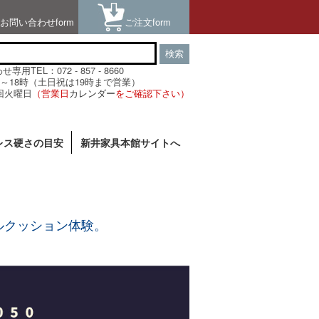
お問い合わせform
ご注文form
検索
用TEL：072 - 857 - 8660
～18時（土日祝は19時まで営業）
回火曜日
（営業日
カレンダー
をご確認下さい）
レス硬さの目安
新井家具本館サイトへ
ルクッション体験。