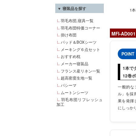
▼ 寝装品を探す
1
羽毛布団,寝具一覧
羽毛布団特価コーナー
MFI-AD00
掛け布団
パッド＆BOXシーツ
メーキング６点セット
POINT 
おすすめ枕
メーカー寝装品
1本で
フランス産リネン一覧
12巻
超高密度生地一覧
パシーマ
一般的な
ムートンシーツ
ル」を採
羽毛布団リフレッシュ
果を発揮
加工
にしっか