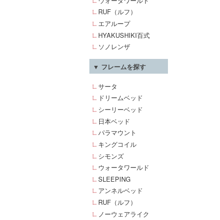
ウォータワールド
RUF（ルフ）
エアループ
HYAKUSHIKI百式
ソノレンザ
▼ フレームを探す
サータ
ドリームベッド
シーリーベッド
日本ベッド
パラマウント
キングコイル
シモンズ
ウォータワールド
SLEEPING
アンネルベッド
RUF（ルフ）
ノーウェアライク