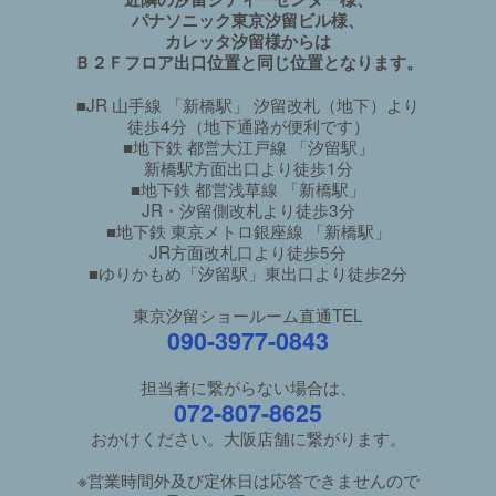
パナソニック東京汐留ビル様、
カレッタ汐留様からは
Ｂ２Ｆフロア出口位置と同じ位置となります。
■JR 山手線 「新橋駅」 汐留改札（地下）より
徒歩4分（地下通路が便利です）
■地下鉄 都営大江戸線 「汐留駅」
新橋駅方面出口より徒歩1分
■地下鉄 都営浅草線 「新橋駅」
JR・汐留側改札より徒歩3分
■地下鉄 東京メトロ銀座線 「新橋駅」
JR方面改札口より徒歩5分
■ゆりかもめ「汐留駅」東出口より徒歩2分
東京汐留ショールーム直通TEL
090-3977-0843
担当者に繋がらない場合は、
072-807-8625
おかけください。大阪店舗に繋がります。
※営業時間外及び定休日は応答できませんので