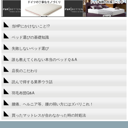
当HPにかけないこと!?
ベッド選びの基礎知識
失敗しないベッド選び
誰も教えてくれない本当のベッドＱ＆A
店長のこだわり
読んで得する業界ウラ話
羽毛布団Q&A
腰痛、ヘルニア等、腰の弱い方にはズバリこれ！
買ったマットレスが合わなかった時の対処法