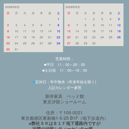
2026年8月
2026年9月
日
月
火
水
木
金
土
日
月
火
水
木
金
土
1
1
2
3
4
5
2
3
4
5
6
7
8
6
7
8
9
10
11
12
9
10
11
12
13
14
15
13
14
15
16
17
18
19
16
17
18
19
20
21
22
20
21
22
23
24
25
26
23
24
25
26
27
28
29
27
28
29
30
30
31
営業時間：
■平日 11：00～20：00
■土日祝 11：00～19：00
■
定休日：年中無休（年末年始を除く)
上記カレンダー参照
新井家具 ベッド館
東京汐留ショールーム
住所：〒105-0021
東京都港区東新橋1-5-25 B1F（地下歩道内）
※弊社ＳＲはＢ１Ｆ地下通路内ですが
近隣の汐留シティーセンター様、