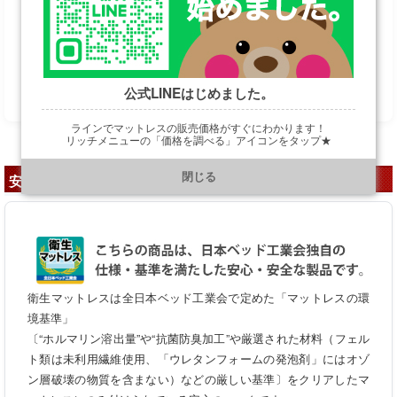
格安特価は表示すると怒られるので…お手数ですが
お問い合わせフォームへ
公式LINEはじめました。
ラインでマットレスの販売価格がすぐにわかります！
リッチメニューの「価格を調べる」アイコンをタップ★
https://line.me/R/ti/p/@901ptzjz
閉じる
安心の証「衛生マットレス」
衛生マットレスは全日本ベッド工業会で定めた「マットレスの環
境基準」
〔“ホルマリン溶出量”や“抗菌防臭加工”や厳選された材料（フェル
ト類は未利用繊維使用、「ウレタンフォームの発泡剤」にはオゾ
ン層破壊の物質を含まない）などの厳しい基準〕をクリアしたマ