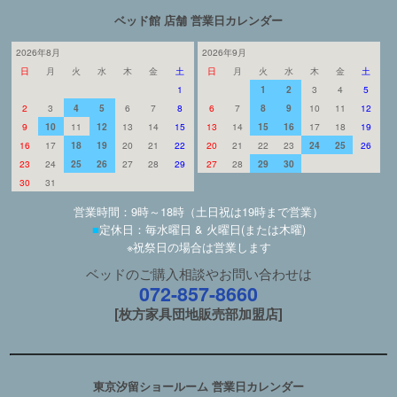
ベッド館 店舗 営業日カレンダー
2026年8月
2026年9月
日
月
火
水
木
金
土
日
月
火
水
木
金
土
1
1
2
3
4
5
2
3
4
5
6
7
8
6
7
8
9
10
11
12
9
10
11
12
13
14
15
13
14
15
16
17
18
19
16
17
18
19
20
21
22
20
21
22
23
24
25
26
23
24
25
26
27
28
29
27
28
29
30
30
31
営業時間：9時～18時（土日祝は19時まで営業）
■
定休日：毎水曜日 & 火曜日(または木曜)
※祝祭日の場合は営業します
ベッドのご購入相談やお問い合わせは
072-857-8660
[枚方家具団地販売部加盟店]
東京汐留ショールーム 営業日カレンダー