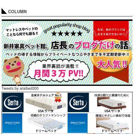
COLUMN
Tweets by araibed300