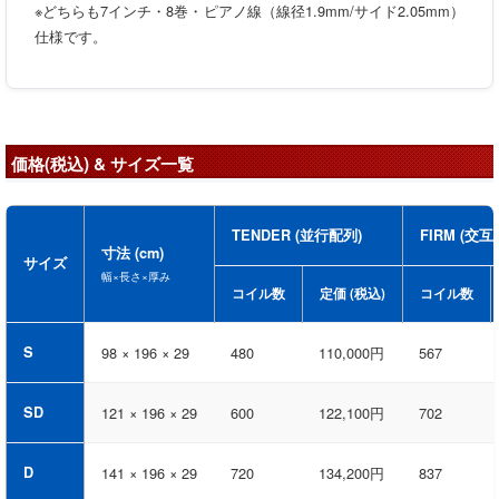
※どちらも7インチ・8巻・ピアノ線（線径1.9mm/サイド2.05mm）
仕様です。
価格(税込) & サイズ一覧
TENDER (並行配列)
FIRM (交互
寸法 (cm)
サイズ
幅×長さ×厚み
コイル数
定価 (税込)
コイル数
S
98 × 196 × 29
480
110,000円
567
SD
121 × 196 × 29
600
122,100円
702
D
141 × 196 × 29
720
134,200円
837