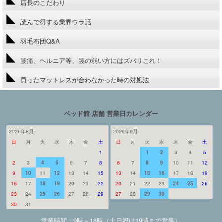
店長のこだわり
読んで得する業界ウラ話
羽毛布団Q&A
腰痛、ヘルニア等、腰の弱い方にはズバリこれ！
買ったマットレスが合わなかった時の対処法
ベッド館 店舗 営業日カレンダー
2026年8月
2026年9月
日
月
火
水
木
金
土
日
月
火
水
木
金
土
1
1
2
3
4
5
2
3
4
5
6
7
8
6
7
8
9
10
11
12
9
10
11
12
13
14
15
13
14
15
16
17
18
19
16
17
18
19
20
21
22
20
21
22
23
24
25
26
23
24
25
26
27
28
29
27
28
29
30
30
31
営業時間：9時～18時（土日祝は19時まで営業）