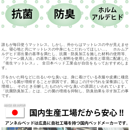
誰もが毎日使うマットレス。しかし、外からはマットレスの中が見えませ
ん。寝心地と共にマットレスの中身にもこだわってほしい…。 ホルムア
ルデヒド溶出量の基準を満たし、抗菌・防臭加工を施した材料の使用等、
「グリーン購入法」の基準に基いた材料を使用した衛生と環境に配慮した
『衛生マットレス』。 全日本ベッド工業会が自信をもっておすすめしま
す。
汗をかいた時などに出るいやな臭いは、身に着けている衣服や皮膚に棲息
している菌が増殖することが原因です。菌はこの汗や汚れを栄養源にして
増殖し、そのとき分解したものがいやな臭いの原因といわれています。
「抗菌防臭加工」とは、この菌の増殖を抑制し、防臭効果を示す加工の事
です。