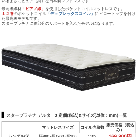
まさにピュア（純）な日本製マットレスです！！
いる
最高級線材
を使用したポケットコイルマットレスです。
「ピアノ線」
のポケットコイル
にピロートップを付け
１２巻
『デュプレックスコイル』
た最高級モデルです。
スタープラチナに腰部分のサポートを入れたモデルになります。
スタープラチナ デルタ 3 定価(税込)&サイズ(単位：mm)一覧
販売価格（税込
マットレスサイズ
コイル内蔵数
み）
169,800円
幅980×長1960×厚300
1102
シングル(S)