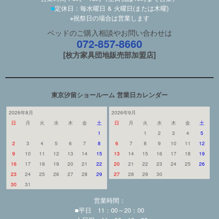
■
定休日：毎水曜日 & 火曜日(または木曜)
※祝祭日の場合は営業します
ベッドのご購入相談やお問い合わせは
072-857-8660
[枚方家具団地販売部加盟店]
東京汐留ショールーム 営業日カレンダー
2026年8月
2026年9月
日
月
火
水
木
金
土
日
月
火
水
木
金
土
1
1
2
3
4
5
2
3
4
5
6
7
8
6
7
8
9
10
11
12
9
10
11
12
13
14
15
13
14
15
16
17
18
19
16
17
18
19
20
21
22
20
21
22
23
24
25
26
23
24
25
26
27
28
29
27
28
29
30
30
31
営業時間：
■平日 11：00～20：00