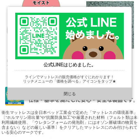
公式LINEはじめました。
ラインでマットレスの販売価格がすぐにわかります！
リッチメニューの「価格を調べる」アイコンをタップ★
https://line.me/R/ti/p/@901ptzjz
閉じる
衛生マットレスは全日本ベッド工業会で定めた「マットレスの環境基準」
〔“ホルマリン溶出量”や“抗菌防臭加工”や厳選された材料（フェルト類は未
利用繊維使用、「ウレタンフォームの発泡剤」にはオゾン層破壊の物質を
含まない）などの厳しい基準〕をクリアしたマットレスにのみ付けられて
いる安心のマークです。