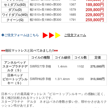
189,800円
幅1210×長1960×厚300
1367
セミダブル(SD)
209,800円
幅1410×長1960×厚300
1579
ダブル(D)
229,800円
幅1510×長1960×厚300
1685
ワイドダブル(WD)
259,800円
幅1600×長1960×厚300
1791
クイーン(Q)
◆ご注文フォームはこちら
ご注文フォーム
■■
他社マットレスと比べてみました!!
■■
コイルの種類
コイル線径
コイル数
定価
アンネルベッド
SWRS77B B種
1.4mm
1102
スタープラチナデ
275,000円
ルタ（Ｓ）
日本ベッド
SWRH62B B種
1.3/1.4mm
1200
313,500円
ピロートップシル
キー（Ｓ）
日本ベッドの最高級マットレス『ピロートップシルキー』の感触に近く、
良く検討比較されるマットレスです。
スタープラチナ デルタ ネオはバネの巻数が多い分、靱やかさがありク
ッション性があります。