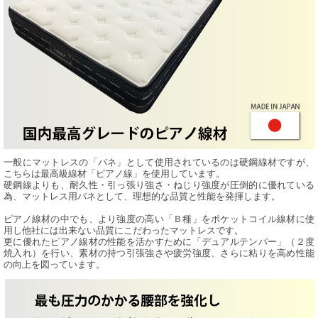
一般にマットレスの「バネ」として使用されているのは硬鋼線材ですが、
こちらは最高級線材「ピアノ線」を使用しています。
硬鋼線よりも、耐久性・引っ張り強さ・ねじり強度が圧倒的に優れている
為、マットレス用バネとして、理想的な品質と性能を発揮します。
ピアノ線材の中でも、より強度の高い「Ｂ種」をポケットコイル線材に使
用し他社には出来ない品質にこだわったマットレスです。
更に優れたピアノ線材の性能を活かすために「デュアルテンパー」（２度
焼入れ）を行い、素材の持つ引張強さや疲労強度、さらに粘りを高め性能
の向上を図っています。