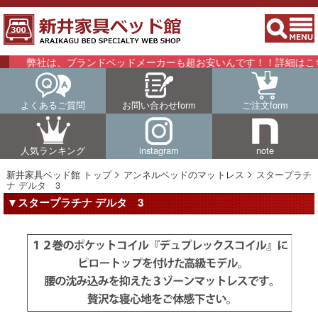
は、ブランドベッドメーカーも超お安いんです！！詳細はこちらをご覧
よくあるご質問
お問い合わせform
ご注文form
人気ランキング
instagram
note
新井家具ベッド館 トップ
アンネルベッドのマットレス
スタープラチ
ナ デルタ 3
▼スタープラチナ デルタ 3