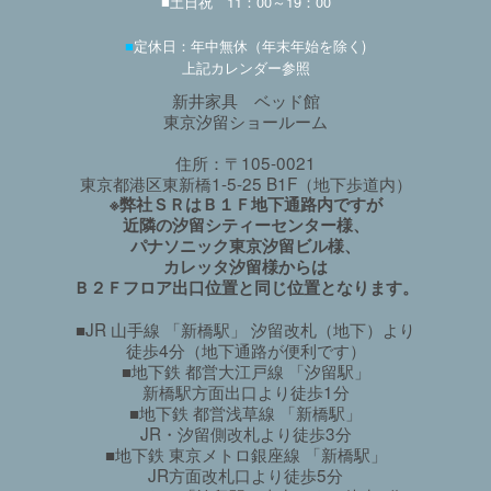
■土日祝 11：00～19：00
■
定休日：年中無休（年末年始を除く)
上記カレンダー参照
新井家具 ベッド館
東京汐留ショールーム
住所：〒105-0021
東京都港区東新橋1-5-25 B1F（地下歩道内）
※弊社ＳＲはＢ１Ｆ地下通路内ですが
近隣の汐留シティーセンター様、
パナソニック東京汐留ビル様、
カレッタ汐留様からは
Ｂ２Ｆフロア出口位置と同じ位置となります。
■JR 山手線 「新橋駅」 汐留改札（地下）より
徒歩4分（地下通路が便利です）
■地下鉄 都営大江戸線 「汐留駅」
新橋駅方面出口より徒歩1分
■地下鉄 都営浅草線 「新橋駅」
JR・汐留側改札より徒歩3分
■地下鉄 東京メトロ銀座線 「新橋駅」
JR方面改札口より徒歩5分