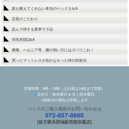
誰も教えてくれない本当のベッドＱ＆A
店長のこだわり
読んで得する業界ウラ話
羽毛布団Q&A
腰痛、ヘルニア等、腰の弱い方にはズバリこれ！
買ったマットレスが合わなかった時の対処法
営業時間：9時～18時（土日祝は19時まで営業）
■
定休日：毎水曜日 & 月１回火曜日
※祝祭日の場合は営業します
ベッドのご購入相談やお問い合わせは
072-857-8660
[枚方家具団地販売部加盟店]