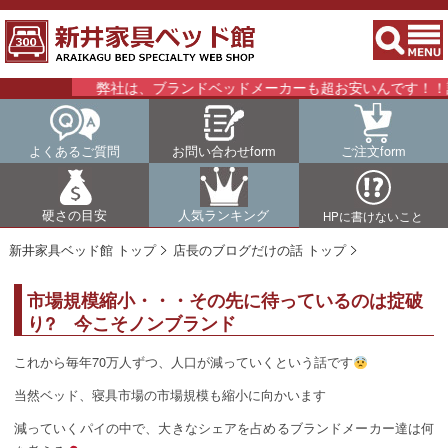
弊社は、ブランドベッドメーカーも超お安いんです！！詳
よくあるご質問
お問い合わせform
ご注文form
硬さの目安
人気ランキング
HPに書けないこと
新井家具ベッド館 トップ
店長のブログだけの話 トップ
市場規模縮小・・・その先に待っているのは掟破
り? 今こそノンブランド
これから毎年70万人ずつ、人口が減っていくという話です
当然ベッド、寝具市場の市場規模も縮小に向かいます
減っていくパイの中で、大きなシェアを占めるブランドメーカー達は何