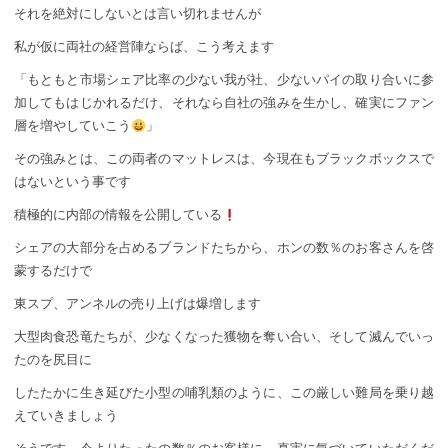
それを絶対にしないとは言い切れませんが
私が仮に両社の経営陣ならば、こう考えます
「もともと市場シェア比率の少ない我が社、少ないパイの取り合いに参
加してもはじかれるだけ、それなら自社の強みを生かし、確実にファン
層を増やしていこう
」
その強みとは、この両者のマットレスは、今現在もブラックボックスで
はないという事です
積極的に内部の情報を公開している
シェアの大部分を占めるブランドたちから、ホンの数％のお客さんを啓
蒙するだけで
東スプ、アンネルの売り上げは爆増します
大型肉食恐竜たちが、少なくなった獲物を奪い合い、そして滅んでいっ
たのを尻目に
したたかに生き延びた小型の哺乳類のように、この厳しい難局を乗り越
えていきましょう
そうです、今よりたったの数％のお客様に、真実に気づいていただくだ