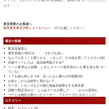
けで・・・
東京関東のお客様へ
新井家具東京汐留ショールーム
へ、ぜひお越しください！
最近の投稿
配送現場潜入
通常原価の7割引き・・・それでも高い
なんでも言うこと聞くから、シモンズ、その他を買ってください(涙)
圧縮マットレスは、返品後再販される?
ベッド業界は人材難、しかしスーパー販売員がいる事を誰も気づい
ていない
トラも猫も同じネコ科、言ったもん勝ちの中国製(笑)
お前とこからは絶対に買わない!!
サータ、シモンズなどの寝心地返品保障をする家具屋
試験で実証済みだ! じゃあデータ公開して・・・からの逆切れ
ウチとは相性の悪かったメーカー アスリープ(トヨタベッド)
カテゴリー
RUF ルフベッド
(8)