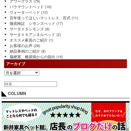
アワーグラス
(79)
パラマウントベッド
(16)
ウォータ―ベッド
(10)
百年使ってほしいマットレス、百式
(11)
徹底検証 シモンズべッド
(17)
サータＶＳシモンズ
(9)
サータＶＳアンネルベッド
(2)
オススメ家具のご紹介
(1)
お客様のお声
(28)
納品事例のご紹介
(8)
脳梗塞、糖尿病からの脱出
(16)
アーカイブ
COLUMN