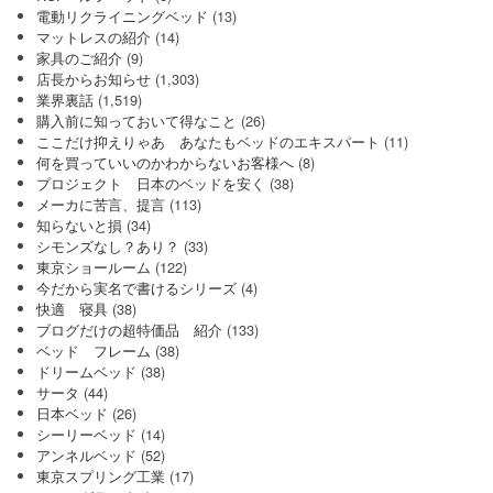
電動リクライニングベッド
(13)
マットレスの紹介
(14)
家具のご紹介
(9)
店長からお知らせ
(1,303)
業界裏話
(1,519)
購入前に知っておいて得なこと
(26)
ここだけ抑えりゃあ あなたもベッドのエキスパート
(11)
何を買っていいのかわからないお客様へ
(8)
プロジェクト 日本のベッドを安く
(38)
メーカに苦言、提言
(113)
知らないと損
(34)
シモンズなし？あり？
(33)
東京ショールーム
(122)
今だから実名で書けるシリーズ
(4)
快適 寝具
(38)
ブログだけの超特価品 紹介
(133)
ベッド フレーム
(38)
ドリームベッド
(38)
サータ
(44)
日本ベッド
(26)
シーリーベッド
(14)
アンネルベッド
(52)
東京スプリング工業
(17)