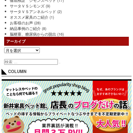
徹底検証 シモンズべッド
(17)
サータＶＳシモンズ
(9)
サータＶＳアンネルベッド
(2)
オススメ家具のご紹介
(1)
お客様のお声
(28)
納品事例のご紹介
(8)
脳梗塞、糖尿病からの脱出
(16)
アーカイブ
COLUMN