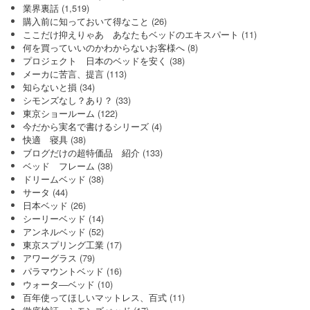
業界裏話
(1,519)
購入前に知っておいて得なこと
(26)
ここだけ抑えりゃあ あなたもベッドのエキスパート
(11)
何を買っていいのかわからないお客様へ
(8)
プロジェクト 日本のベッドを安く
(38)
メーカに苦言、提言
(113)
知らないと損
(34)
シモンズなし？あり？
(33)
東京ショールーム
(122)
今だから実名で書けるシリーズ
(4)
快適 寝具
(38)
ブログだけの超特価品 紹介
(133)
ベッド フレーム
(38)
ドリームベッド
(38)
サータ
(44)
日本ベッド
(26)
シーリーベッド
(14)
アンネルベッド
(52)
東京スプリング工業
(17)
アワーグラス
(79)
パラマウントベッド
(16)
ウォータ―ベッド
(10)
百年使ってほしいマットレス、百式
(11)