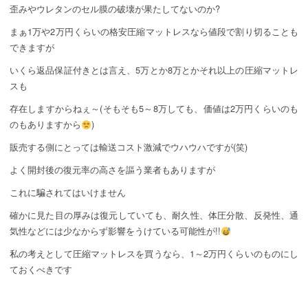
歪みやウレタンのセル膜の破壊が果たしてないのか?
まぁ1万や2万円くらいの格安圧縮マットレスなら値段で割り切ることも
できますが
いくら返品保証付きとは言え、5万とか8万とかそれ以上の圧縮マットレ
スも
存在しますからねぇ～(そもそも5～8万しても、価値は2万円くらいのも
のもありますから
)
販売する側にとっては輸送コスト激減でウハウハですが(笑)
よく開封後の復元率の高さを謳う業者もありますが
これに騙されてはいけません
確かに見た目の厚みは復元していても、耐久性、体圧分散、反発性、通
気性などには少なからず影響をうけている可能性が!!
私の考えとして圧縮マットレスを買うなら、1～2万円くらいのものにし
ておくべきです