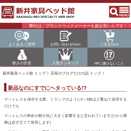
弊社は、ブランドベッドメーカーも超お安いんです！！詳
よくあるご質問
お問い合わせform
ご注文form
硬さの目安
人気ランキング
HPに書けないこと
新井家具ベッド館 トップ
店長のブログだけの話 トップ
新品なのにすでにヘタっている!?
マットレスを保存する際、トランプのように5～6枚ほど重ねて保管する
だけでも
マットレスの寿命や耐久性に大きく影響すると言われています(だから稀
稀は必ず立てて保管します)