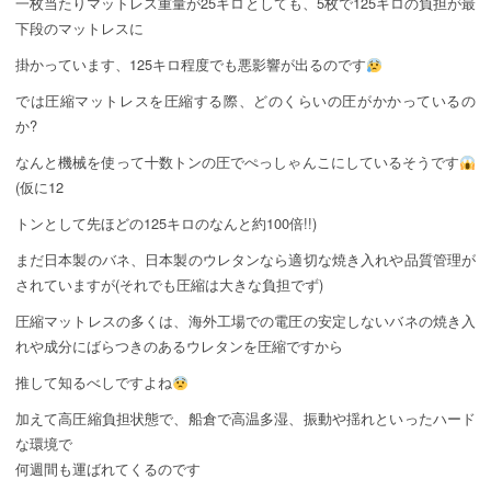
一枚当たりマットレス重量が25キロとしても、5枚で125キロの負担が最
下段のマットレスに
掛かっています、125キロ程度でも悪影響が出るのです
では圧縮マットレスを圧縮する際、どのくらいの圧がかかっているの
か?
なんと機械を使って十数トンの圧でぺっしゃんこにしているそうです
(仮に12
トンとして先ほどの125キロのなんと約100倍!!)
まだ日本製のバネ、日本製のウレタンなら適切な焼き入れや品質管理が
されていますが(それでも圧縮は大きな負担でず)
圧縮マットレスの多くは、海外工場での電圧の安定しないバネの焼き入
れや成分にばらつきのあるウレタンを圧縮ですから
推して知るべしですよね
加えて高圧縮負担状態で、船倉で高温多湿、振動や揺れといったハード
な環境で
何週間も運ばれてくるのです