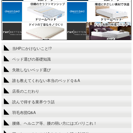
当HPにかけないこと!?
ベッド選びの基礎知識
失敗しないベッド選び
誰も教えてくれない本当のベッドＱ＆A
店長のこだわり
読んで得する業界ウラ話
羽毛布団Q&A
腰痛、ヘルニア等、腰の弱い方にはズバリこれ！