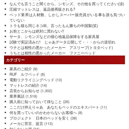
なんでも言うこと聞くから、シモンズ、その他を買ってください(涙)
圧縮マットレスは、返品後再販される?
ベッド業界は人材難、しかしスーパー販売員がいる事を誰も気づい
ていない
トラも猫も同じネコ科、言ったもん勝ちの中国製(笑)
お前とこからは絶対に買わない!!
サータ、シモンズなどの寝心地返品保障をする家具屋
試験で実証済みだ! じゃあデータ公開して・・・からの逆切れ
ウチとは相性の悪かったメーカー アスリープ(トヨタベッド)
うちとは相性の悪かったメーカー ファニーベッド
カテゴリー
家具のご紹介
(9)
RUF ルフベッド
(8)
電動リクライニングベッド
(13)
マットレスの紹介
(14)
店長からお知らせ
(1,302)
業界裏話
(1,519)
購入前に知っておいて得なこと
(26)
ここだけ抑えりゃあ あなたもベッドのエキスパート
(11)
何を買っていいのかわからないお客様へ
(8)
プロジェクト 日本のベッドを安く
(38)
メーカに苦言、提言
(113)
知らないと損
(34)