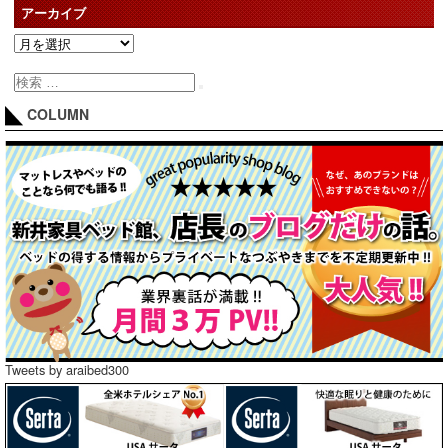
アーカイブ
COLUMN
Tweets by araibed300