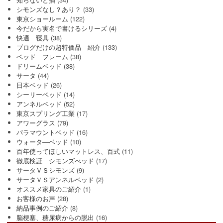
シモンズなし？あり？
(33)
東京ショールーム
(122)
今だから実名で書けるシリーズ
(4)
快適 寝具
(38)
ブログだけの超特価品 紹介
(133)
ベッド フレーム
(38)
ドリームベッド
(38)
サータ
(44)
日本ベッド
(26)
シーリーベッド
(14)
アンネルベッド
(52)
東京スプリング工業
(17)
アワーグラス
(79)
パラマウントベッド
(16)
ウォータ―ベッド
(10)
百年使ってほしいマットレス、百式
(11)
徹底検証 シモンズべッド
(17)
サータＶＳシモンズ
(9)
サータＶＳアンネルベッド
(2)
オススメ家具のご紹介
(1)
お客様のお声
(28)
納品事例のご紹介
(8)
脳梗塞、糖尿病からの脱出
(16)