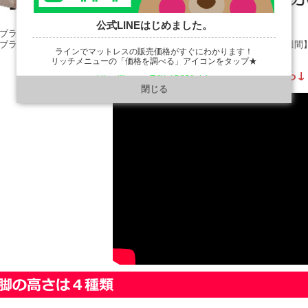
公式LINEはじめました。
 ブラウン・ダーク 【納期約２週間】
 ブラック・チャコールグレー・シルバーグレー・ベージュ 【納期約３週間
ラインでマットレスの販売価格がすぐにわかります！
リッチメニューの「価格を調べる」アイコンをタップ★
※ボトムの色見本の動画はこちら↓
https://line.me/R/ti/p/@901ptzjz
閉じる