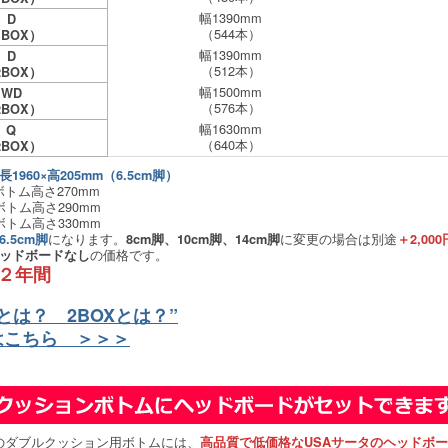
幅1390mm
D
（544本）
1BOX）
幅1390mm
D
（512本）
2BOX）
幅1500mm
WD
（576本）
2BOX）
幅1630mm
Q
（640本）
2BOX）
1960×高205mm（6.5cm脚）
トム高さ270mm
ボトム高さ290mm
ボトム高さ330mm
になります。
に変更の場合は別途
6.5cm脚
8cm脚、10cm脚、14cm脚
＋2,000
の価格です。
ッドボードなし
２年間
Xとは？ 2BOXとは？”
こちら ＞＞＞
のダブルクッション用ボトムには、
高品質で低価格なUSAサータのヘッドボ