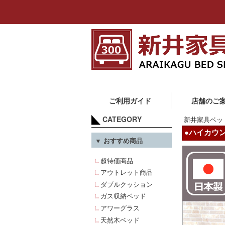
ご利用ガイド
店舗のご
CATEGORY
新井家具ベッ
●ハイカウ
▼ おすすめ商品
超特価商品
アウトレット商品
ダブルクッション
ガス収納ベッド
アワーグラス
天然木ベッド