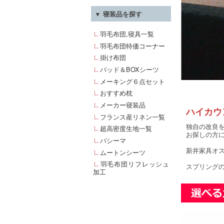
▼ 寝装品を探す
羽毛布団,寝具一覧
羽毛布団特価コーナー
掛け布団
パッド＆BOXシーツ
メーキング６点セット
おすすめ枕
メーカー寝装品
ハイカウ
フランス産リネン一覧
独自の改良
超高密度生地一覧
お探しの方
パシーマ
新井家具オス
ムートンシーツ
羽毛布団リフレッシュ
スプリング
加工