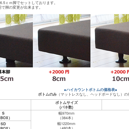
6.5ｃｍ脚でセットしております。
00円で脚の変更が出来ます。
●ハイカウントボトムの価格表●
（マットレスなし、ヘッドボードなし）の
ボトムのみ
ボトムサイズ
(バネ数)
幅970mm
S
（384本）
1BOX）
幅1220mm
SD
（480本）
1BOX）