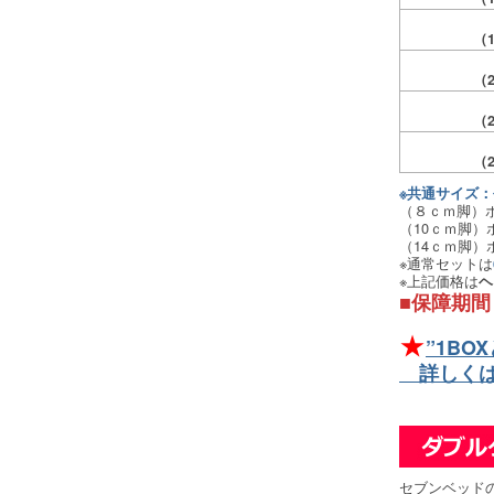
（
（
（
（
※共通サイズ：長
（８ｃｍ脚）ボ
（10ｃｍ脚）
（14ｃｍ脚）
※通常セットは
※上記価格は
ヘ
■保障期間
★
”1BO
詳しくは
セブンベッド