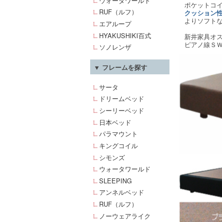
ウォータワールド
ポケットコ
RUF（ルフ）
クッション
よりソフト
エアループ
HYAKUSHIKI百式
新井家具オ
ピアノ線ＳＷ
ソノレンザ
▼ フレームを探す
サータ
ドリームベッド
シーリーベッド
日本ベッド
パラマウント
キングコイル
シモンズ
ウォータワールド
SLEEPING
アンネルベッド
RUF（ルフ）
ノーウェアライク