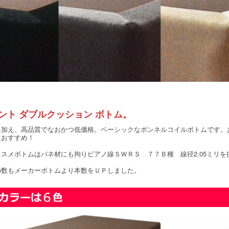
ント ダブルクッション ボトム。
を加え、高品質でなおかつ低価格。ベーシックなボンネルコイルボトムです。
におすすめ！
スメボトムはバネ材にも拘りピアノ線ＳＷＲＳ ７７Ｂ種 線径2.05ミリを
の数もメーカーボトムより本数をＵＰしました。