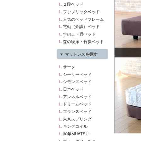
２段ベッド
ファブリックベッド
人気のベッドフレーム
電動（介護）ベッド
すのこ・畳ベッド
森の寝床・竹炭ベッド
▼ マットレスを探す
サータ
シーリーベッド
シモンズベッド
日本ベッド
アンネルベッド
ドリームベッド
フランスベッド
東京スプリング
キングコイル
30年MUATSU