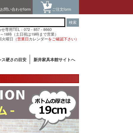
お問い合わせform
ご注文form
検索
用TEL：072 - 857 - 8660
～18時（土日祝は19時まで営業）
回火曜日
（営業日
カレンダー
をご確認下さい）
レス硬さの目安
新井家具本館サイトへ