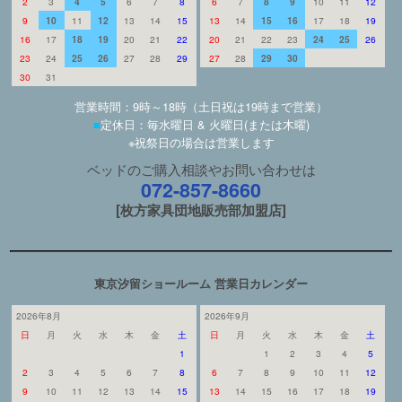
2
3
4
5
6
7
8
6
7
8
9
10
11
12
9
10
11
12
13
14
15
13
14
15
16
17
18
19
16
17
18
19
20
21
22
20
21
22
23
24
25
26
23
24
25
26
27
28
29
27
28
29
30
30
31
営業時間：9時～18時（土日祝は19時まで営業）
■
定休日：毎水曜日 & 火曜日(または木曜)
※祝祭日の場合は営業します
ベッドのご購入相談やお問い合わせは
072-857-8660
[枚方家具団地販売部加盟店]
東京汐留ショールーム 営業日カレンダー
2026年8月
2026年9月
日
月
火
水
木
金
土
日
月
火
水
木
金
土
1
1
2
3
4
5
2
3
4
5
6
7
8
6
7
8
9
10
11
12
9
10
11
12
13
14
15
13
14
15
16
17
18
19