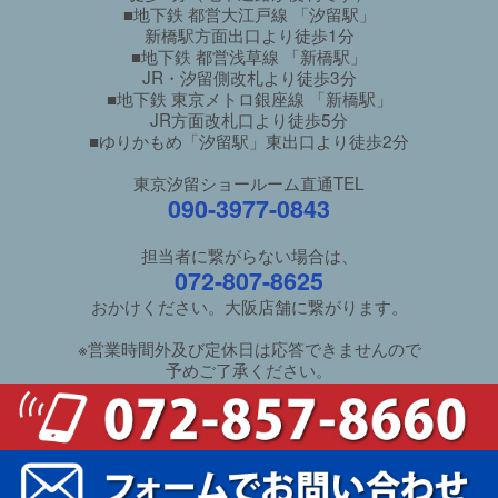
■地下鉄 都営大江戸線 「汐留駅」
新橋駅方面出口より徒歩1分
■地下鉄 都営浅草線 「新橋駅」
JR・汐留側改札より徒歩3分
■地下鉄 東京メトロ銀座線 「新橋駅」
JR方面改札口より徒歩5分
■ゆりかもめ「汐留駅」東出口より徒歩2分
東京汐留ショールーム直通TEL
090-3977-0843
担当者に繋がらない場合は、
072-807-8625
おかけください。大阪店舗に繋がります。
※営業時間外及び定休日は応答できませんので
予めご了承ください。
ご利用ガイド
/
良くあるご質問
特定商取引法に基づく表示
/
個人情報保護方針
新井家具本館サイトへ
Copyright (C) araikagu all rights reserved.