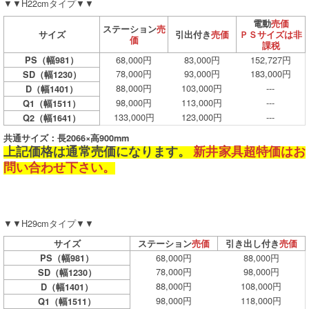
▼▼H22cmタイプ▼▼
電動
売価
ステーション
売
サイズ
引出付き
売価
ＰＳサイズは非
価
課税
68,000円
83,000円
152,727円
PS（幅981）
78,000円
93,000円
183,000円
SD（幅1230）
88,000円
103,000円
---
D（幅1401）
98,000円
113,000円
---
Q1（幅1511）
133,000円
123,000円
---
Q2（幅1641）
共通サイズ：長2066×高900mm
上記価格は通常売価になります。
新井家具超特価はお
問い合わせ下さい。
▼▼H29cmタイプ▼▼
サイズ
ステーション
売価
引き出し付き
売価
68,000円
88,000円
PS（幅981）
78,000円
98,000円
SD（幅1230）
88,000円
108,000円
D（幅1401）
98,000円
118,000円
Q1（幅1511）