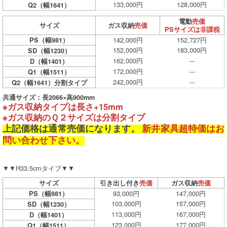
133,000円
128,000円
Q2（幅1641）
電動
売価
サイズ
ガス収納
売価
PSサイズは非課税
142,000円
152,727円
PS（幅981）
152,000円
183,000円
SD（幅1230）
162,000円
---
D（幅1401）
172,000円
---
Q1（幅1511）
242,000円
---
Q2（幅1641）分割タイプ
共通サイズ：長2066×高900mm
※ガス収納タイプは長さ+15mm
※ガス収納のＱ２サイズは分割タイプ
上記価格は通常売価になります。
新井家具超特価はお
問い合わせ下さい。
▼▼H33.5cmタイプ▼▼
サイズ
引き出し付き
売価
ガス収納
売価
93,000円
147,000円
PS（幅981）
103,000円
157,000円
SD（幅1230）
113,000円
167,000円
D（幅1401）
123,000円
177,000円
Q1（幅1511）