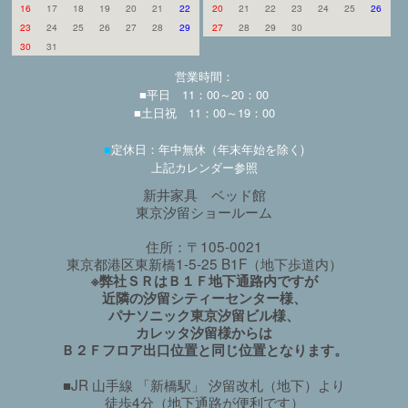
16
17
18
19
20
21
22
20
21
22
23
24
25
26
23
24
25
26
27
28
29
27
28
29
30
30
31
営業時間：
■平日 11：00～20：00
■土日祝 11：00～19：00
■
定休日：年中無休（年末年始を除く)
上記カレンダー参照
新井家具 ベッド館
東京汐留ショールーム
住所：〒105-0021
東京都港区東新橋1-5-25 B1F（地下歩道内）
※弊社ＳＲはＢ１Ｆ地下通路内ですが
近隣の汐留シティーセンター様、
パナソニック東京汐留ビル様、
カレッタ汐留様からは
Ｂ２Ｆフロア出口位置と同じ位置となります。
■JR 山手線 「新橋駅」 汐留改札（地下）より
徒歩4分（地下通路が便利です）