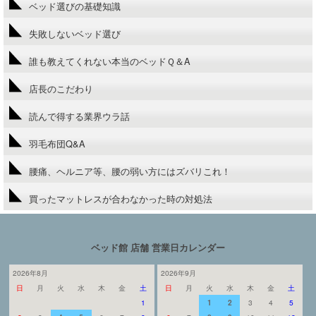
ベッド選びの基礎知識
失敗しないベッド選び
誰も教えてくれない本当のベッドＱ＆A
店長のこだわり
読んで得する業界ウラ話
羽毛布団Q&A
腰痛、ヘルニア等、腰の弱い方にはズバリこれ！
買ったマットレスが合わなかった時の対処法
ベッド館 店舗 営業日カレンダー
2026年8月
2026年9月
日
月
火
水
木
金
土
日
月
火
水
木
金
土
1
1
2
3
4
5