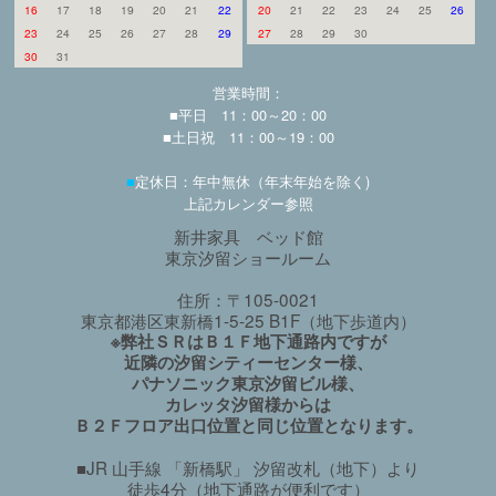
16
17
18
19
20
21
22
20
21
22
23
24
25
26
23
24
25
26
27
28
29
27
28
29
30
30
31
営業時間：
■平日 11：00～20：00
■土日祝 11：00～19：00
■
定休日：年中無休（年末年始を除く)
上記カレンダー参照
新井家具 ベッド館
東京汐留ショールーム
住所：〒105-0021
東京都港区東新橋1-5-25 B1F（地下歩道内）
※弊社ＳＲはＢ１Ｆ地下通路内ですが
近隣の汐留シティーセンター様、
パナソニック東京汐留ビル様、
カレッタ汐留様からは
Ｂ２Ｆフロア出口位置と同じ位置となります。
■JR 山手線 「新橋駅」 汐留改札（地下）より
徒歩4分（地下通路が便利です）