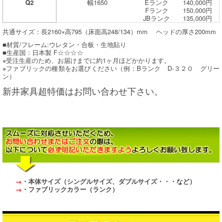
幅1650
Eランク
140,000円
Q2
Fランク
150,000円
JBランク
135,000円
共通サイズ：長2160×高795（床面高248/134）mm ヘッドの厚さ200mm
■材質/フレーム:ウレタン・合板・生地貼り
■生産国：日本製 F☆☆☆☆
※受注生産のため、お届けまでに約1ヶ月ほどかかります。
※ファブリックの種類をお選びください（例：Bランク D-３２０ グリー
ン）
新井家具超特価はお問い合わせ下さい。
→
・本体サイズ（シングルサイズ、ダブルサイズ・・・など）
→
・ファブリックカラー（ランク）