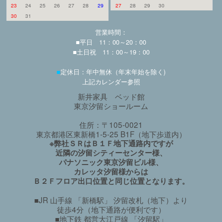
23
24
25
26
27
28
29
27
28
29
30
30
31
営業時間：
■平日 11：00～20：00
■土日祝 11：00～19：00
■
定休日：年中無休（年末年始を除く)
上記カレンダー参照
新井家具 ベッド館
東京汐留ショールーム
住所：〒105-0021
東京都港区東新橋1-5-25 B1F（地下歩道内）
※弊社ＳＲはＢ１Ｆ地下通路内ですが
近隣の汐留シティーセンター様、
パナソニック東京汐留ビル様、
カレッタ汐留様からは
Ｂ２Ｆフロア出口位置と同じ位置となります。
■JR 山手線 「新橋駅」 汐留改札（地下）より
徒歩4分（地下通路が便利です）
■地下鉄 都営大江戸線 「汐留駅」