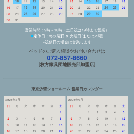
9
10
11
12
13
14
15
13
14
15
16
17
18
19
16
17
18
19
20
21
22
20
21
22
23
24
25
26
23
24
25
26
27
28
29
27
28
29
30
30
31
営業時間：9時～18時（土日祝は19時まで営業）
■
定休日：毎水曜日 & 火曜日(または木曜)
※祝祭日の場合は営業します
ベッドのご購入相談やお問い合わせは
072-857-8660
[枚方家具団地販売部加盟店]
東京汐留ショールーム 営業日カレンダー
2026年8月
2026年9月
日
月
火
水
木
金
土
日
月
火
水
木
金
土
1
1
2
3
4
5
2
3
4
5
6
7
8
6
7
8
9
10
11
12
9
10
11
12
13
14
15
13
14
15
16
17
18
19
16
17
18
19
20
21
22
20
21
22
23
24
25
26