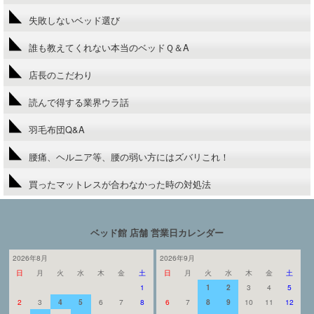
失敗しないベッド選び
誰も教えてくれない本当のベッドＱ＆A
店長のこだわり
読んで得する業界ウラ話
羽毛布団Q&A
腰痛、ヘルニア等、腰の弱い方にはズバリこれ！
買ったマットレスが合わなかった時の対処法
ベッド館 店舗 営業日カレンダー
2026年8月
2026年9月
日
月
火
水
木
金
土
日
月
火
水
木
金
土
1
1
2
3
4
5
2
3
4
5
6
7
8
6
7
8
9
10
11
12