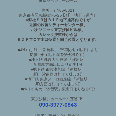
住所：〒105-0021
東京都港区東新橋1-5-25 B1F（地下歩道内）
※弊社ＳＲはＢ１Ｆ地下通路内ですが
近隣の汐留シティーセンター様、
パナソニック東京汐留ビル様、
カレッタ汐留様からは
Ｂ２Ｆフロア出口位置と同じ位置となります。
■JR 山手線 「新橋駅」 汐留改札（地下）より
徒歩4分（地下通路が便利です）
■地下鉄 都営大江戸線 「汐留駅」
新橋駅方面出口より徒歩1分
■地下鉄 都営浅草線 「新橋駅」
JR・汐留側改札より徒歩3分
■地下鉄 東京メトロ銀座線 「新橋駅」
JR方面改札口より徒歩5分
■ゆりかもめ「汐留駅」東出口より徒歩2分
東京汐留ショールーム直通TEL
090-3977-0843
担当者に繋がらない場合は、