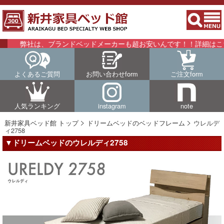
弊社は、ブランドベッドメーカーも超お安いんです！！詳細はこちらを
よくあるご質問
お問い合わせform
ご注文form
人気ランキング
instagram
note
新井家具ベッド館 トップ
ドリームベッドのベッドフレーム
ウレルデ
ィ2758
▼ドリームベッドのウレルディ2758