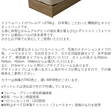
ドリームベッドのウレルディ2758は、日本製にこだわった機能的なキャビ
ネットベッドです。
人体に有害なホルムアルデヒトの放出量が最も少ないF☆☆☆☆（フォース
ター）は最高レベルの安全基準です。
小さなお子様でも安心してご使用いただけます。
フレームは豊富なボトムバリエーションで、写真のステーションタイプの
他、ノーマルタイプ、引出付きタイプ、ガス圧式縦収納タイプ、水平収納
タイプ、横収納タイプからお選びいただけ、ボトムの高さもH22cm、
H29cm、H33cm、H38cmからお選びいただけます。
また、213cmマットレス用ロングサイズフレームもあります。
デザインタイプにより選べるボトム高やサイズが異なりますので、下の価
格表をご参照ください。
カラーは画像のTRO色と、濃いMEW色がございます。
※マットレスは演出品ですので付属していません。
■フレーム：プリント紙化粧繊維板
■塗装：ウレタン樹脂塗装
■一口コンセント付、LED照明
■材料はすべて日本製Ｆ☆☆☆☆（フォースター）規格のものを使用