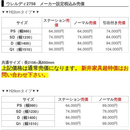
ウレルディ2758 メーカー設定税込み売価
▼▼H22cmタイプ▼▼
ステーション
売
サイズ
ノーマル
売価
引出付き
売価
価
64,000円
64,000円
74,000円
PS（幅980）
74,000円
74,000円
84,000円
SD（幅1230）
84,000円
84,000円
94,000円
D（幅1400）
94,000円
94,000円
104,000円
Q1（幅1510）
共通サイズ：長2106×高850mm
上記価格は通常売価になります。
新井家具超特価はお
問い合わせ下さい。
▼▼H29cmタイプ▼▼
サイズ
ステーション
売価
ノーマル
売価
64,000円
69,000円
PS（幅980）
74,000円
79,000円
SD（幅1230）
84,000円
89,000円
D（幅1400）
94,000円
99,000円
Q1（幅1510）