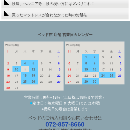
腰痛、ヘルニア等、腰の弱い方にはズバリこれ！
買ったマットレスが合わなかった時の対処法
ベッド館 店舗 営業日カレンダー
2026年8月
2026年9月
日
月
火
水
木
金
土
日
月
火
水
木
金
土
1
1
2
3
4
5
2
3
4
5
6
7
8
6
7
8
9
10
11
12
9
10
11
12
13
14
15
13
14
15
16
17
18
19
16
17
18
19
20
21
22
20
21
22
23
24
25
26
23
24
25
26
27
28
29
27
28
29
30
30
31
営業時間：9時～18時（土日祝は19時まで営業）
■
定休日：毎水曜日 & 火曜日(または木曜)
※祝祭日の場合は営業します
ベッドのご購入相談やお問い合わせは
072-857-8660