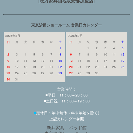
[枚方家具団地販売部加盟店]
東京汐留ショールーム 営業日カレンダー
2026年8月
2026年9月
日
月
火
水
木
金
土
日
月
火
水
木
金
土
1
1
2
3
4
5
2
3
4
5
6
7
8
6
7
8
9
10
11
12
9
10
11
12
13
14
15
13
14
15
16
17
18
19
16
17
18
19
20
21
22
20
21
22
23
24
25
26
23
24
25
26
27
28
29
27
28
29
30
30
31
営業時間：
■平日 11：00～20：00
■土日祝 11：00～19：00
■
定休日：年中無休（年末年始を除く)
上記カレンダー参照
新井家具 ベッド館
東京汐留ショールーム