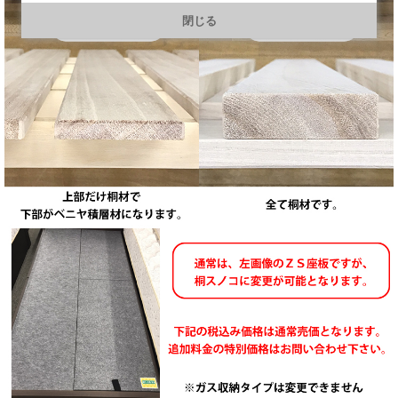
https://line.me/R/ti/p/@901ptzjz
閉じる