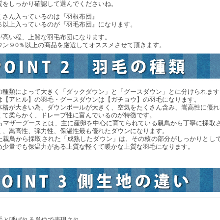
質をしっかり確認して選んでくださいね。
くさん入っているのは『羽根布団』
％以上入っているのが『羽毛布団』になります。
が高い程、上質な羽毛布団になります。
ウン９0％以上の商品を厳選してオススメさせて頂きます。
の種類によって大きく「ダックダウン」と「グースダウン」とに分けられます
は【アヒル】の羽毛・グースダウンは【ガチョウ】の羽毛になります。
体格が大きい為、ダウンボールが大きく、空気をたくさん含み、嵩高性に優れ
くて柔らかく、ドレープ性に富んでいるのが特徴です。
もマザーグースとは、主に産卵を中心に育てられている親鳥から丁寧に採取
く、嵩高性、弾力性、保温性最も優れたダウンになります。
た親鳥から採取された「成熟したダウン」は、その核の部分がしっかりとし
め少量でも保温力がある上質な軽くて暖かな上質な羽毛になります。
手と呼ばれる単位で表現され、