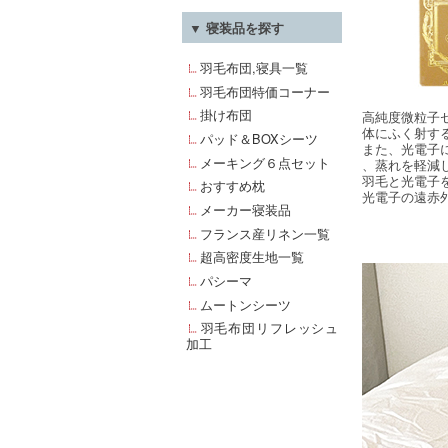
▼ 寝装品を探す
羽毛布団,寝具一覧
羽毛布団特価コーナー
掛け布団
高純度微粒子
体にふく射す
パッド＆BOXシーツ
また、光電子
メーキング６点セット
、蒸れを軽減
羽毛と光電子
おすすめ枕
光電子の遠赤
メーカー寝装品
フランス産リネン一覧
超高密度生地一覧
パシーマ
ムートンシーツ
羽毛布団リフレッシュ
加工