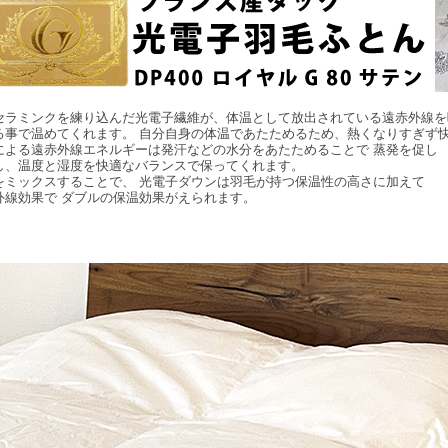
セラミンクを練り込んだ光電子繊維が、体温として放出されている遠赤外線を
る事で温めてくれます。 自分自身の体温であたためるため、熱くなりすぎず
による遠赤外線エネルギーは発汗などの水分をあたためることで 蒸発を促し
し、温度と湿度を快適なバランスで保ってくれます。
をミックスすることで、 光電子ダウンは羽毛が持つ保温性の高さに加えて
外線効果で ダブルの保温効果がえられます。