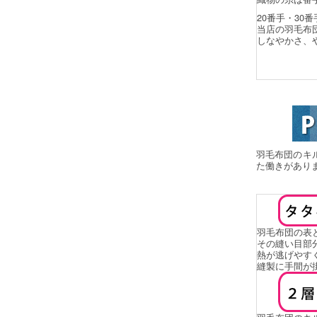
20番手・30
当店の羽毛布
しなやかさ、
羽毛布団のキ
た働きがあり
羽毛布団の表
その縫い目部
熱が逃げやす
縫製に手間が