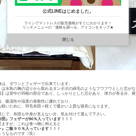
公式LINEはじめました。
ラインでマットレスの販売価格がすぐにわかります！
リッチメニューの「価格を調べる」アイコンをタップ★
https://line.me/R/ti/p/@901ptzjz
閉じる
身は、ダウンとフェザーで出来ています。
】は水鳥の胸の辺りから取れるタンポポの綿毛のようなフワフワとした芯がな
根】は背中の羽根の部分であり、しっかりとした芯があり、弾力が有る分、硬
は、吸湿性や湿度の発散性に優れており、
も軽いために、羽毛布団＝軽くて暖かい上質な寝具になります。
同じで、布団も中身が見えない分、気を付けて選んで下さい。
布団』フェザーが90％入っています！！！
見ますが、これは食べ物に例えると
ー』ご飯９０％入っています！！！
ようなものです（笑）