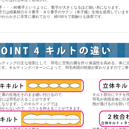
番手・・・80番手というように、数字が大きくなるほど細い糸になります。
団では綿素材の６０番手・８０番手のサテン（朱子織）生地を使用しています
やわらかさに非常に優れており、綿100％で肌触りも抜群です。
ルティングの主な役割として、羽毛に空気の層を作り保温性を高める、体に
ます。キルティングパターンによって、羽毛布団の性能が変わりますのでご希
と裏の生地をそのまま縫い付けるので、
キルト部分にマチを
分には羽毛が入ることができず、
羽毛が布団全体に行
くなります。このキルティングでは
熱が逃げるのを防い
掛からないので、コストを抑えることができます。