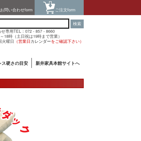
お問い合わせform
ご注文form
検索
用TEL：072 - 857 - 8660
～18時（土日祝は19時まで営業）
回火曜日
（営業日
カレンダー
をご確認下さい）
レス硬さの目安
新井家具本館サイトへ