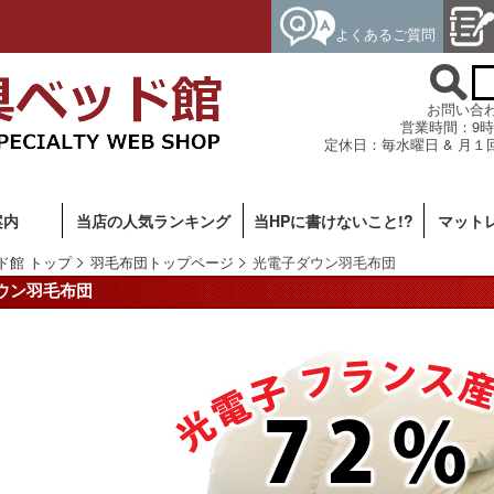
よくあるご質問
お問い合わせ専
営業時間：9時
定休日：毎水曜日 & 月１
案内
当店の人気ランキング
当HPに書けないこと!?
マット
ド館 トップ
羽毛布団トップページ
光電子ダウン羽毛布団
ウン羽毛布団