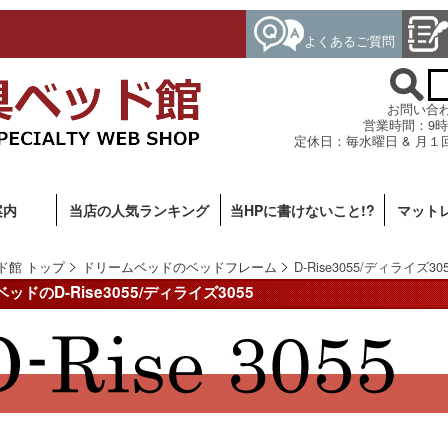
よくあるご質問
お問い合わせ専
営業時間：9時
定休日：毎水曜日 & 月１
案内
当店の人気ランキング
当HPに書けないこと!?
マット
ド館 トップ
ドリームベッドのベッドフレーム
D-Rise3055/ディライズ30
ドのD-Rise3055/ディライズ3055