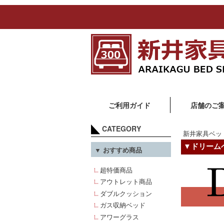
ご利用ガイド
店舗のご
CATEGORY
新井家具ベッ
▼ドリームベッ
▼ おすすめ商品
超特価商品
アウトレット商品
ダブルクッション
ガス収納ベッド
アワーグラス