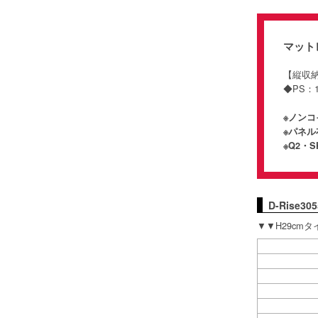
マット
【縦
◆PS：
※ノン
※パネ
※Q2・
D-Rise
▼▼H29cm