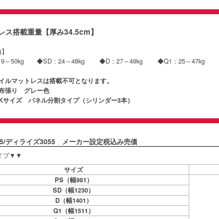
レス搭載重量【厚み34.5cm】
収納】
19～50kg ◆SD：24～48kg ◆D：27～49kg ◆Q1：25～47kg ◆
コイルマットレスは搭載不可となります。
ル布張り グレー色
SKサイズ パネル分割タイプ（シリンダー3本）
3055/ディライズ3055 メーカー設定税込み売価
タイプ▼▼
サイズ
PS（幅981）
SD（幅1230）
D（幅1401）
Q1（幅1511）