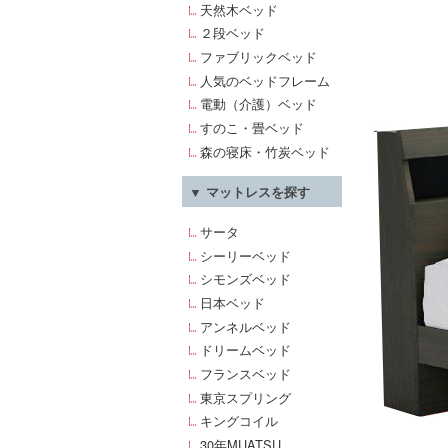
天然木ベッド
２段ベッド
ファブリックベッド
人気のベッドフレーム
電動（介護）ベッド
すのこ・畳ベッド
森の寝床・竹炭ベッド
▼ マットレスを探す
サータ
シーリーベッド
シモンズベッド
日本ベッド
アンネルベッド
ドリームベッド
フランスベッド
東京スプリング
キングコイル
30年MUATSU