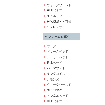
ウォータワールド
RUF（ルフ）
エアループ
HYAKUSHIKI百式
ソノレンザ
▼ フレームを探す
サータ
ドリームベッド
シーリーベッド
日本ベッド
パラマウント
キングコイル
シモンズ
ウォータワールド
SLEEPING
アンネルベッド
RUF（ルフ）