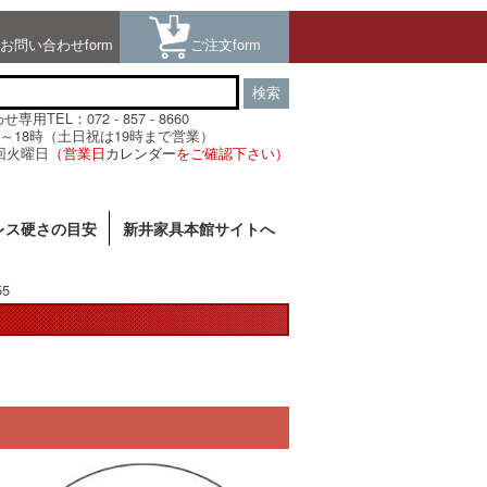
お問い合わせform
ご注文form
検索
用TEL：072 - 857 - 8660
～18時（土日祝は19時まで営業）
回火曜日
（営業日
カレンダー
をご確認下さい）
レス硬さの目安
新井家具本館サイトへ
55