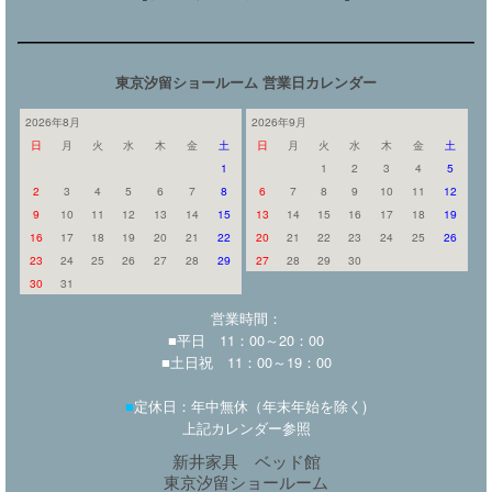
東京汐留ショールーム 営業日カレンダー
2026年8月
2026年9月
日
月
火
水
木
金
土
日
月
火
水
木
金
土
1
1
2
3
4
5
2
3
4
5
6
7
8
6
7
8
9
10
11
12
9
10
11
12
13
14
15
13
14
15
16
17
18
19
16
17
18
19
20
21
22
20
21
22
23
24
25
26
23
24
25
26
27
28
29
27
28
29
30
30
31
営業時間：
■平日 11：00～20：00
■土日祝 11：00～19：00
■
定休日：年中無休（年末年始を除く)
上記カレンダー参照
新井家具 ベッド館
東京汐留ショールーム