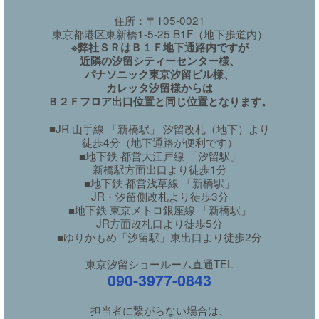
住所：〒105-0021
東京都港区東新橋1-5-25 B1F（地下歩道内）
※弊社ＳＲはＢ１Ｆ地下通路内ですが
近隣の汐留シティーセンター様、
パナソニック東京汐留ビル様、
カレッタ汐留様からは
Ｂ２Ｆフロア出口位置と同じ位置となります。
■JR 山手線 「新橋駅」 汐留改札（地下）より
徒歩4分（地下通路が便利です）
■地下鉄 都営大江戸線 「汐留駅」
新橋駅方面出口より徒歩1分
■地下鉄 都営浅草線 「新橋駅」
JR・汐留側改札より徒歩3分
■地下鉄 東京メトロ銀座線 「新橋駅」
JR方面改札口より徒歩5分
■ゆりかもめ「汐留駅」東出口より徒歩2分
東京汐留ショールーム直通TEL
090-3977-0843
担当者に繋がらない場合は、