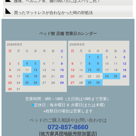
腰痛、ヘルニア等、腰の弱い方にはズバリこれ！
買ったマットレスが合わなかった時の対処法
ベッド館 店舗 営業日カレンダー
2026年8月
2026年9月
日
月
火
水
木
金
土
日
月
火
水
木
金
土
1
1
2
3
4
5
2
3
4
5
6
7
8
6
7
8
9
10
11
12
9
10
11
12
13
14
15
13
14
15
16
17
18
19
16
17
18
19
20
21
22
20
21
22
23
24
25
26
23
24
25
26
27
28
29
27
28
29
30
30
31
営業時間：9時～18時（土日祝は19時まで営業）
■
定休日：毎水曜日 & 火曜日(または木曜)
※祝祭日の場合は営業します
ベッドのご購入相談やお問い合わせは
072-857-8660
[枚方家具団地販売部加盟店]