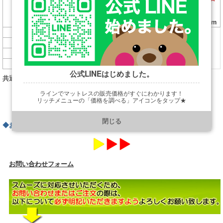
ガス収納
ガス収納
ガス収納
サイズ
(mm)
（Ｈ290）
（Ｈ335）
（Ｈ380）
内寸深さ23cm
内寸深さ27cm
内寸深さ32cm
142,000円
147,000円
157,000円
PS(幅995)
152,000円
157,000円
167,000円
SD(幅1245)
162,000円
167,000円
177,000円
D(幅1415)
172,000円
177,000円
187,000円
Q1(幅1525)
公式LINEはじめました。
共通サイズ：長2089×高900（ボトム高220～）
ラインでマットレスの販売価格がすぐにわかります！
リッチメニューの「価格を調べる」アイコンをタップ★
https://line.me/R/ti/p/@901ptzjz
閉じる
◆お問い合わせフォームはこちら
お問い合わせフォーム