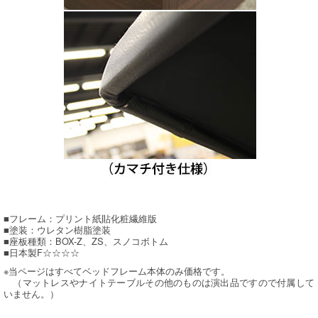
■フレーム：プリント紙貼化粧繊維版
■塗装：ウレタン樹脂塗装
■座板種類：BOX-Z、ZS、スノコボトム
■日本製F☆☆☆☆
※当ページはすべてベッドフレーム本体のみ価格です。
（マットレスやナイトテーブルその他のものは演出品ですので付属して
いません。）