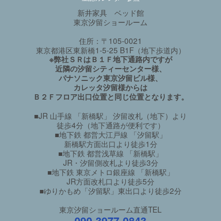
新井家具 ベッド館
東京汐留ショールーム
住所：〒105-0021
東京都港区東新橋1-5-25 B1F（地下歩道内）
※弊社ＳＲはＢ１Ｆ地下通路内ですが
近隣の汐留シティーセンター様、
パナソニック東京汐留ビル様、
カレッタ汐留様からは
Ｂ２Ｆフロア出口位置と同じ位置となります。
■JR 山手線 「新橋駅」 汐留改札（地下）より
徒歩4分（地下通路が便利です）
■地下鉄 都営大江戸線 「汐留駅」
新橋駅方面出口より徒歩1分
■地下鉄 都営浅草線 「新橋駅」
JR・汐留側改札より徒歩3分
■地下鉄 東京メトロ銀座線 「新橋駅」
JR方面改札口より徒歩5分
■ゆりかもめ「汐留駅」東出口より徒歩2分
東京汐留ショールーム直通TEL
090-3977-0843