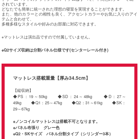
されています。
どなたでも簡単に統一された理想の寝室を実現することができます。
また、他のカラーとの相性も良く、アクセントカラーやお気に入りのアイ
テムと合わせて、
多種多様なスタイルや好みのお部屋に対応できます。
※マットレスは演出品ですので付属していません。
※Q2サイズ収納は分割パネル仕様です(センターレール付き)
マットレス搭載重量【厚み34.5cm】
【縦収納】
◆PS：19～50kg ◆SD：24～48kg ◆D：27～
49kg ◆Q1：25～47kg ◆Q2：31～61kg ◆SK：
29～67kg
※ノンコイルマットレスは搭載不可となります。
※パネル布張り グレー色
※Q2・SKサイズ パネル分割タイプ（シリンダー3本）