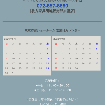
ベッドのご購入相談やお問い合わせは
072-857-8660
[枚方家具団地販売部加盟店]
東京汐留ショールーム 営業日カレンダー
2026年8月
2026年9月
日
月
火
水
木
金
土
日
月
火
水
木
金
土
1
1
2
3
4
5
2
3
4
5
6
7
8
6
7
8
9
10
11
12
9
10
11
12
13
14
15
13
14
15
16
17
18
19
16
17
18
19
20
21
22
20
21
22
23
24
25
26
23
24
25
26
27
28
29
27
28
29
30
30
31
営業時間：
■平日 11：00～20：00
■土日祝 11：00～19：00
■
定休日：年中無休（年末年始を除く)
上記カレンダー参照