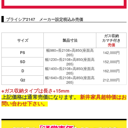
プライシア2147 メーカー設定税込み売価
ガス収納
サイズ
製品寸法
カマチ付き
売価
幅980×長2108×高850(座面高
142,000円
PS
265)
幅1230×長2108×高850(座面高
152,000円
SD
265)
幅1400×長2108×高850(座面高
162,000円
D
265)
幅1640×長2108×高850(座面高
212,000円
Q2
265)
※ガス収納タイプは長さ+15mm
上記価格は通常売価になります。
新井家具超特価はお
問い合わせ下さい。