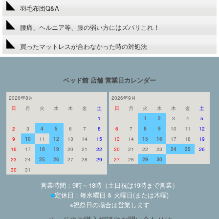
羽毛布団Q&A
腰痛、ヘルニア等、腰の弱い方にはズバリこれ！
買ったマットレスが合わなかった時の対処法
ベッド館 店舗 営業日カレンダー
2026年8月
2026年9月
日
月
火
水
木
金
土
日
月
火
水
木
金
土
1
1
2
3
4
5
2
3
4
5
6
7
8
6
7
8
9
10
11
12
9
10
11
12
13
14
15
13
14
15
16
17
18
19
16
17
18
19
20
21
22
20
21
22
23
24
25
26
23
24
25
26
27
28
29
27
28
29
30
30
31
営業時間：9時～18時（土日祝は19時まで営業）
■
定休日：毎水曜日 & 火曜日(または木曜)
※祝祭日の場合は営業します