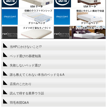
当HPにかけないこと!?
ベッド選びの基礎知識
失敗しないベッド選び
誰も教えてくれない本当のベッドＱ＆A
店長のこだわり
読んで得する業界ウラ話
羽毛布団Q&A