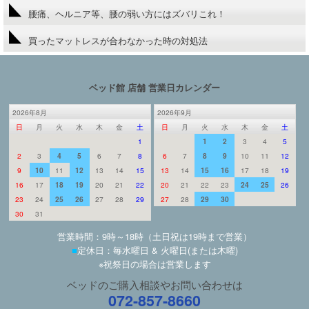
腰痛、ヘルニア等、腰の弱い方にはズバリこれ！
買ったマットレスが合わなかった時の対処法
ベッド館 店舗 営業日カレンダー
2026年8月
2026年9月
日
月
火
水
木
金
土
日
月
火
水
木
金
土
1
1
2
3
4
5
2
3
4
5
6
7
8
6
7
8
9
10
11
12
9
10
11
12
13
14
15
13
14
15
16
17
18
19
16
17
18
19
20
21
22
20
21
22
23
24
25
26
23
24
25
26
27
28
29
27
28
29
30
30
31
営業時間：9時～18時（土日祝は19時まで営業）
■
定休日：毎水曜日 & 火曜日(または木曜)
※祝祭日の場合は営業します
ベッドのご購入相談やお問い合わせは
072-857-8660