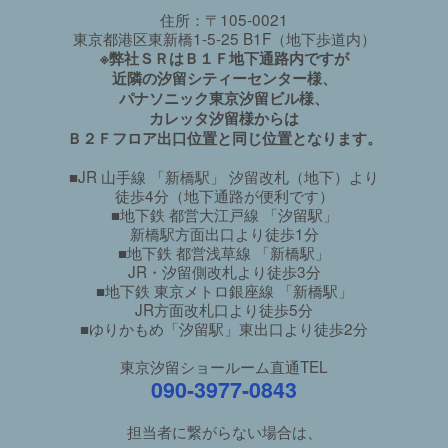
住所：〒105-0021
東京都港区東新橋1-5-25 B1F（地下歩道内）
※弊社ＳＲはＢ１Ｆ地下通路内ですが
近隣の汐留シティーセンター様、
パナソニック東京汐留ビル様、
カレッタ汐留様からは
Ｂ２Ｆフロア出口位置と同じ位置となります。
■JR 山手線 「新橋駅」 汐留改札（地下）より
徒歩4分（地下通路が便利です）
■地下鉄 都営大江戸線 「汐留駅」
新橋駅方面出口より徒歩1分
■地下鉄 都営浅草線 「新橋駅」
JR・汐留側改札より徒歩3分
■地下鉄 東京メトロ銀座線 「新橋駅」
JR方面改札口より徒歩5分
■ゆりかもめ「汐留駅」東出口より徒歩2分
東京汐留ショールーム直通TEL
090-3977-0843
担当者に繋がらない場合は、