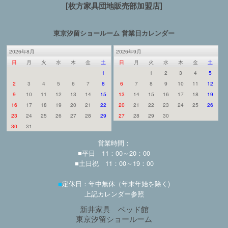
[枚方家具団地販売部加盟店]
東京汐留ショールーム 営業日カレンダー
2026年8月
2026年9月
日
月
火
水
木
金
土
日
月
火
水
木
金
土
1
1
2
3
4
5
2
3
4
5
6
7
8
6
7
8
9
10
11
12
9
10
11
12
13
14
15
13
14
15
16
17
18
19
16
17
18
19
20
21
22
20
21
22
23
24
25
26
23
24
25
26
27
28
29
27
28
29
30
30
31
営業時間：
■平日 11：00～20：00
■土日祝 11：00～19：00
■
定休日：年中無休（年末年始を除く)
上記カレンダー参照
新井家具 ベッド館
東京汐留ショールーム