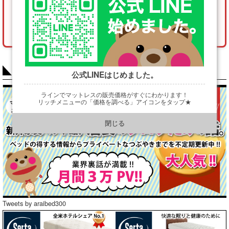
※正確な商品をお届けするため、情報の詳細入力にご協力をお願いいた
します。（* は必須項目です）
COLUMN
公式LINEはじめました。
ラインでマットレスの販売価格がすぐにわかります！
リッチメニューの「価格を調べる」アイコンをタップ★
https://line.me/R/ti/p/@901ptzjz
閉じる
Tweets by araibed300