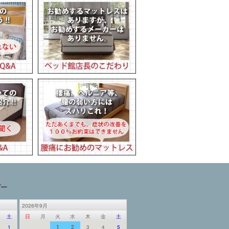
ダー
2026年9月
土
日
月
火
水
木
金
土
1
1
2
3
4
5