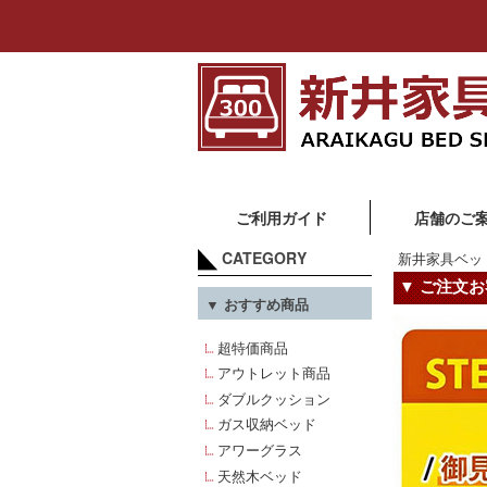
ご利用ガイド
店舗のご
CATEGORY
新井家具ベッ
▼ ご注文
▼ おすすめ商品
超特価商品
アウトレット商品
ダブルクッション
ガス収納ベッド
アワーグラス
天然木ベッド