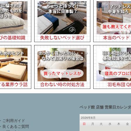
ベッド館 店舗 営業日カレン
2026年8月
・ご利用ガイド
日
月
火
水
木
金
・良くあるご質問