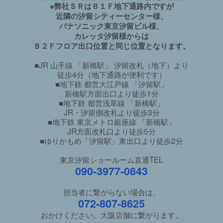
※弊社ＳＲはＢ１Ｆ地下通路内ですが
近隣の汐留シティーセンター様、
パナソニック東京汐留ビル様、
カレッタ汐留様からは
Ｂ２Ｆフロア出口位置と同じ位置となります。
■JR 山手線 「新橋駅」 汐留改札（地下）より
徒歩4分（地下通路が便利です）
■地下鉄 都営大江戸線 「汐留駅」
新橋駅方面出口より徒歩1分
■地下鉄 都営浅草線 「新橋駅」
JR・汐留側改札より徒歩3分
■地下鉄 東京メトロ銀座線 「新橋駅」
JR方面改札口より徒歩5分
■ゆりかもめ「汐留駅」東出口より徒歩2分
東京汐留ショールーム直通TEL
090-3977-0843
担当者に繋がらない場合は、
072-807-8625
おかけください。大阪店舗に繋がります。