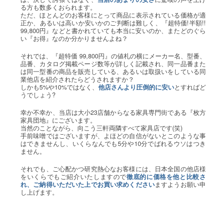
る方も数多くおられます。
ただ、ほとんどのお客様にとって商品に表示されている価格が適
正か、あるいは高いか安いかのご判断は難しく、『超特価!半額!!
99,800円』などと書かれていても本当に安いのか、またどのぐら
い『お得』なのか分かりませんよね？
それでは、『超特価 99,800円』の値札の横にメーカー名、型番、
品番、カタログ掲載ページ数等が詳しく記載され、同一品番また
は同一型番の商品を販売している、あるいは取扱いをしている同
業他店を紹介されたらどうされますか？
しかも5%や10%ではなく、
とすればど
他店さんより圧倒的に安い
うでしょう?
幸か不幸か、当店は大小23店舗からなる家具専門街である『枚方
家具団地』にございます。
当然のことながら、向こう三軒両隣すべて家具店です(笑)
手前味噌ではございますが、よほどの自信がないとこのような事
はできませんし、いくらなんでも5分や10分でばれるウソはつき
ません。
それでも、ご心配かつ研究熱心なお客様には、日本全国の他店様
をいくらでもご紹介いたしますので
徹底的に価格を他と比較さ
ますようお願い申
れ、ご納得いただいた上でお買い求めください
し上げます。