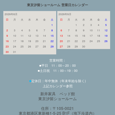
東京汐留ショールーム 営業日カレンダー
2026年8月
2026年9月
日
月
火
水
木
金
土
日
月
火
水
木
金
土
1
1
2
3
4
5
2
3
4
5
6
7
8
6
7
8
9
10
11
12
9
10
11
12
13
14
15
13
14
15
16
17
18
19
16
17
18
19
20
21
22
20
21
22
23
24
25
26
23
24
25
26
27
28
29
27
28
29
30
30
31
営業時間：
■平日 11：00～20：00
■土日祝 11：00～19：00
■
定休日：年中無休（年末年始を除く)
上記カレンダー参照
新井家具 ベッド館
東京汐留ショールーム
住所：〒105-0021
東京都港区東新橋1-5-25 B1F（地下歩道内）