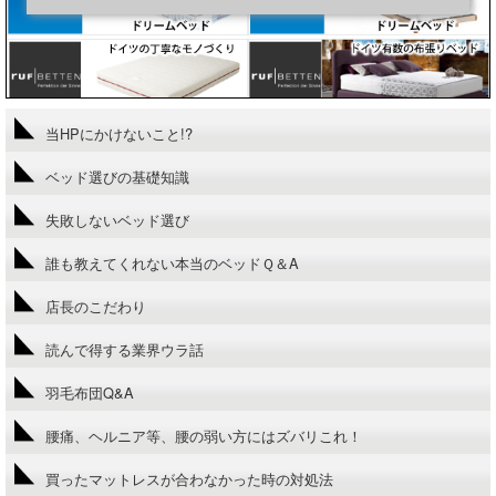
当HPにかけないこと!?
ベッド選びの基礎知識
失敗しないベッド選び
誰も教えてくれない本当のベッドＱ＆A
店長のこだわり
読んで得する業界ウラ話
羽毛布団Q&A
腰痛、ヘルニア等、腰の弱い方にはズバリこれ！
買ったマットレスが合わなかった時の対処法