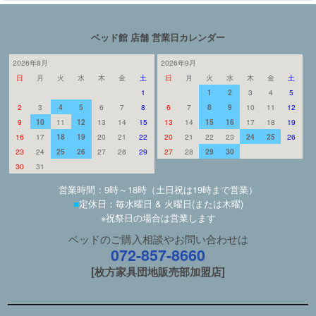
ベッド館 店舗 営業日カレンダー
2026年8月
2026年9月
日
月
火
水
木
金
土
日
月
火
水
木
金
土
1
1
2
3
4
5
2
3
4
5
6
7
8
6
7
8
9
10
11
12
9
10
11
12
13
14
15
13
14
15
16
17
18
19
16
17
18
19
20
21
22
20
21
22
23
24
25
26
23
24
25
26
27
28
29
27
28
29
30
30
31
営業時間：9時～18時（土日祝は19時まで営業）
■
定休日：毎水曜日 & 火曜日(または木曜)
※祝祭日の場合は営業します
ベッドのご購入相談やお問い合わせは
072-857-8660
[枚方家具団地販売部加盟店]