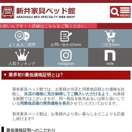
いんです！！詳細はこちらをご覧ください。
よくあるご質問
お問い合わせform
ご注文form
人気ランキング
instagram
note
▼ 業界初!!最低価格証明とは?
新井家具ベッド館では、お客様が当店と同業他店様との価格を比
較し、
、出来得
当店の価格に充分納得してご購入いただけるよう
る範囲ではございますが、同一商品を販売あるいは取り扱いして
いる
させていただいております。
同業他店様の実売価格を表示
新井家具ベッド館は、お客様のより良い暮らしをどこよりも応援
し続けます!!
最低価格証明へのこだわり