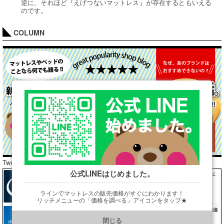
逆に、それほど『えげつないマットレス』が存在するともいえる
のです。
COLUMN
Tweets by araibed300
公式LINEはじめました。
ラインでマットレスの販売価格がすぐにわかります！
リッチメニューの「価格を調べる」アイコンをタップ★
https://line.me/R/ti/p/@901ptzjz
閉じる