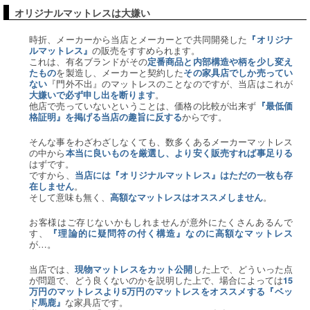
オリジナルマットレスは大嫌い
時折、メーカーから当店とメーカーとで共同開発した
『オリジナ
の販売をすすめられます。
ルマットレス』
これは、有名ブランドがその
定番商品と内部構造や柄を少し変え
を製造し、メーカーと契約した
たもの
その家具店でしか売ってい
『門外不出』のマットレスのことなのですが、当店はこれが
ない
。
大嫌いで必ず申し出を断ります
他店で売っていないということは、価格の比較が出来ず
『最低価
からです。
格証明』を掲げる当店の趣旨に反する
そんな事をわざわざしなくても、数多くあるメーカーマットレス
の中から
本当に良いものを厳選し、より安く販売すれば事足りる
はずです。
ですから、
当店には『オリジナルマットレス』はただの一枚も存
。
在しません
そして意味も無く、
。
高額なマットレスはオススメしません
お客様はご存じないかもしれませんが意外にたくさんあるんで
す、
『理論的に疑問符の付く構造』なのに高額なマットレス
が…。
当店では、
した上で、どういった点
現物マットレスをカット公開
が問題で、どう良くないのかを説明した上で、場合によっては
15
万円のマットレスより5万円のマットレスをオススメする『ベッ
な家具店です。
ド馬鹿』