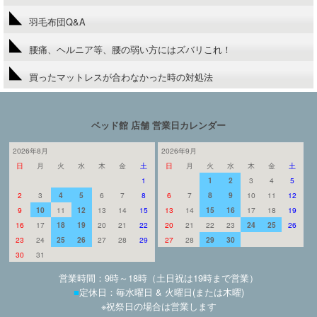
羽毛布団Q&A
腰痛、ヘルニア等、腰の弱い方にはズバリこれ！
買ったマットレスが合わなかった時の対処法
ベッド館 店舗 営業日カレンダー
2026年8月
2026年9月
日
月
火
水
木
金
土
日
月
火
水
木
金
土
1
1
2
3
4
5
2
3
4
5
6
7
8
6
7
8
9
10
11
12
9
10
11
12
13
14
15
13
14
15
16
17
18
19
16
17
18
19
20
21
22
20
21
22
23
24
25
26
23
24
25
26
27
28
29
27
28
29
30
30
31
営業時間：9時～18時（土日祝は19時まで営業）
■
定休日：毎水曜日 & 火曜日(または木曜)
※祝祭日の場合は営業します