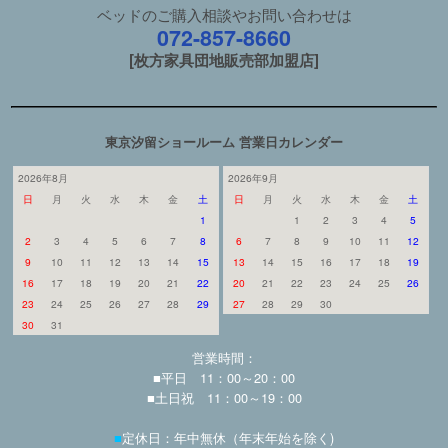
ベッドのご購入相談やお問い合わせは
072-857-8660
[枚方家具団地販売部加盟店]
東京汐留ショールーム 営業日カレンダー
2026年8月
2026年9月
日
月
火
水
木
金
土
日
月
火
水
木
金
土
1
1
2
3
4
5
2
3
4
5
6
7
8
6
7
8
9
10
11
12
9
10
11
12
13
14
15
13
14
15
16
17
18
19
16
17
18
19
20
21
22
20
21
22
23
24
25
26
23
24
25
26
27
28
29
27
28
29
30
30
31
営業時間：
■平日 11：00～20：00
■土日祝 11：00～19：00
■
定休日：年中無休（年末年始を除く)