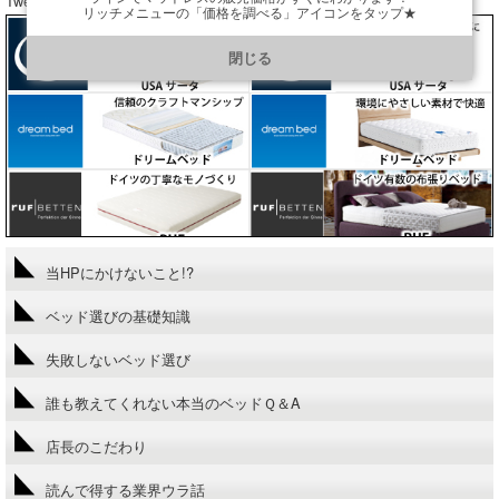
Tweets by araibed300
リッチメニューの「価格を調べる」アイコンをタップ★
https://line.me/R/ti/p/@901ptzjz
閉じる
当HPにかけないこと!?
ベッド選びの基礎知識
失敗しないベッド選び
誰も教えてくれない本当のベッドＱ＆A
店長のこだわり
読んで得する業界ウラ話