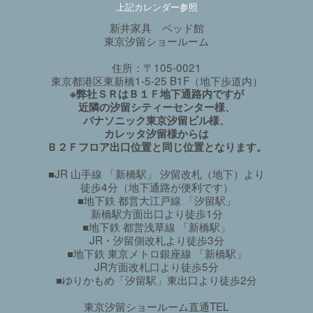
上記カレンダー参照
新井家具 ベッド館
東京汐留ショールーム
住所：〒105-0021
東京都港区東新橋1-5-25 B1F（地下歩道内）
※弊社ＳＲはＢ１Ｆ地下通路内ですが
近隣の汐留シティーセンター様、
パナソニック東京汐留ビル様、
カレッタ汐留様からは
Ｂ２Ｆフロア出口位置と同じ位置となります。
■JR 山手線 「新橋駅」 汐留改札（地下）より
徒歩4分（地下通路が便利です）
■地下鉄 都営大江戸線 「汐留駅」
新橋駅方面出口より徒歩1分
■地下鉄 都営浅草線 「新橋駅」
JR・汐留側改札より徒歩3分
■地下鉄 東京メトロ銀座線 「新橋駅」
JR方面改札口より徒歩5分
■ゆりかもめ「汐留駅」東出口より徒歩2分
東京汐留ショールーム直通TEL