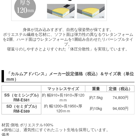
身体が沈み込みすぎず、自然な寝姿勢が保てます。
ポリエステル繊維を芯材に、ソフト面は弾力性の異なるウレタンフォーム
を2層、ハード面はウレタンフォームを1層組み合わせたリバーシブルタイ
プ。
寝返りのしやすさとよりすぐれた「体圧分散性」を実現しています。
「カルムアドバンス」メーカー設定価格（税込）＆サイズ表（単位
mm）
マットレスサイズ
重量
定価（税込）
約 幅910×長1910×厚120
SS（セミシングル)
約7.5kg
74,800円
ｍｍ
RM-E581
約 幅1200×長1950×厚
SD（セミダブル)
約10kg
94,600円
120ｍｍ
RM-E589
材質:側地 ポリエステル100%
※側地には、通気性にすぐれたニット生地を採用しています。
備考