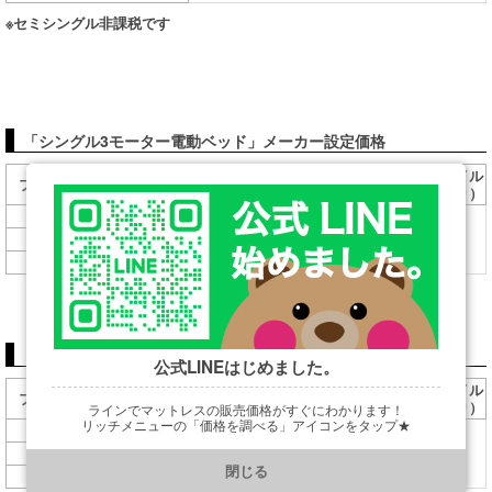
※セミシングル非課税です
「シングル3モーター電動ベッド」メーカー設定価格
ハリウッドスタイル
ヨーロピアンスタイル
フレーム定価（税込み）
（フッドボードなし）
（フッドボードあり）
261,800円
283,800円
スクエアタイプ
294,800円
316,800円
キューブタイプ
316,800円
349,800円
ラウンドタイプ
「シングル「/１+１モーター電動ベッド」メーカー設定価格
公式LINEはじめました。
ハリウッドスタイル
ヨーロピアンスタイル
フレーム定価（税込み）
（フッドボードなし）
（フッドボードあり）
ラインでマットレスの販売価格がすぐにわかります！
リッチメニューの「価格を調べる」アイコンをタップ★
198,000円
220,000円
スクエアタイプ
231,000円
253,000円
キューブタイプ
https://line.me/R/ti/p/@901ptzjz
閉じる
253,000円
286,000円
ラウンドタイプ