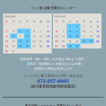
ベッド館 店舗 営業日カレンダー
2026年8月
2026年9月
日
月
火
水
木
金
土
日
月
火
水
木
金
土
1
1
2
3
4
5
2
3
4
5
6
7
8
6
7
8
9
10
11
12
9
10
11
12
13
14
15
13
14
15
16
17
18
19
16
17
18
19
20
21
22
20
21
22
23
24
25
26
23
24
25
26
27
28
29
27
28
29
30
30
31
営業時間：9時～18時（土日祝は19時まで営業）
■
定休日：毎水曜日 & 火曜日(または木曜)
※祝祭日の場合は営業します
ベッドのご購入相談やお問い合わせは
072-857-8660
[枚方家具団地販売部加盟店]
東京汐留ショールーム 営業日カレンダー