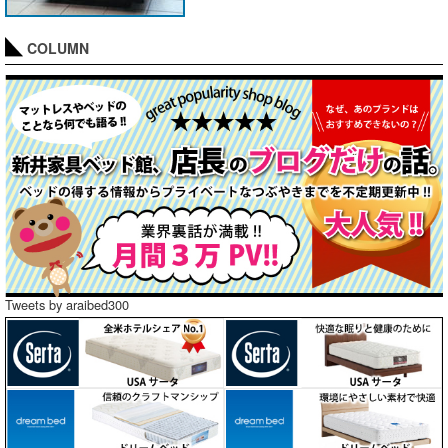
COLUMN
Tweets by araibed300