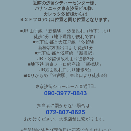
近隣の汐留シティーセンター様、
パナソニック東京汐留ビル様、
カレッタ汐留様からは
Ｂ２Ｆフロア出口位置と同じ位置となります。
■JR 山手線 「新橋駅」 汐留改札（地下）より
徒歩4分（地下通路が便利です）
■地下鉄 都営大江戸線 「汐留駅」
新橋駅方面出口より徒歩1分
■地下鉄 都営浅草線 「新橋駅」
JR・汐留側改札より徒歩3分
■地下鉄 東京メトロ銀座線 「新橋駅」
JR方面改札口より徒歩5分
■ゆりかもめ「汐留駅」東出口より徒歩2分
東京汐留ショールーム直通TEL
090-3977-0843
担当者に繋がらない場合は、
072-807-8625
おかけください。大阪店舗に繋がります。
※営業時間外及び定休日は応答できませんので