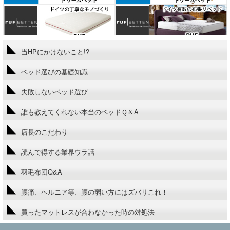
当HPにかけないこと!?
ベッド選びの基礎知識
失敗しないベッド選び
誰も教えてくれない本当のベッドＱ＆A
店長のこだわり
読んで得する業界ウラ話
羽毛布団Q&A
腰痛、ヘルニア等、腰の弱い方にはズバリこれ！
買ったマットレスが合わなかった時の対処法