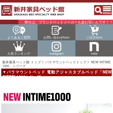
弊社は、ブランドベッドメーカーも超お安いんです！！詳細はこ
よくあるご質問
お問い合わせform
ご注文form
人気ランキング
instagram
note
新井家具ベッド館 トップ
パラマウントベッドトップ
NEW INTIME
1000 シリーズ
▼パラマウントベッド 電動アジャスタブルベッド「NEW
INTIME 1000シリーズ」