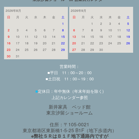
2026年8月
2026年9月
日
月
火
水
木
金
土
日
月
火
水
木
金
土
1
1
2
3
4
5
2
3
4
5
6
7
8
6
7
8
9
10
11
12
9
10
11
12
13
14
15
13
14
15
16
17
18
19
16
17
18
19
20
21
22
20
21
22
23
24
25
26
23
24
25
26
27
28
29
27
28
29
30
30
31
営業時間：
■平日 11：00～20：00
■土日祝 11：00～19：00
■
定休日：年中無休（年末年始を除く)
上記カレンダー参照
新井家具 ベッド館
東京汐留ショールーム
住所：〒105-0021
東京都港区東新橋1-5-25 B1F（地下歩道内）
※弊社ＳＲはＢ１Ｆ地下通路内ですが