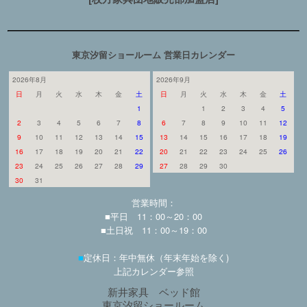
東京汐留ショールーム 営業日カレンダー
2026年8月
2026年9月
日
月
火
水
木
金
土
日
月
火
水
木
金
土
1
1
2
3
4
5
2
3
4
5
6
7
8
6
7
8
9
10
11
12
9
10
11
12
13
14
15
13
14
15
16
17
18
19
16
17
18
19
20
21
22
20
21
22
23
24
25
26
23
24
25
26
27
28
29
27
28
29
30
30
31
営業時間：
■平日 11：00～20：00
■土日祝 11：00～19：00
■
定休日：年中無休（年末年始を除く)
上記カレンダー参照
新井家具 ベッド館
東京汐留ショールーム