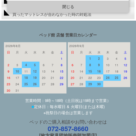
https://line.me/R/ti/p/@901ptzjz
腰痛、ヘルニア等、腰の弱い方にはズバリこれ！
閉じる
買ったマットレスが合わなかった時の対処法
ベッド館 店舗 営業日カレンダー
2026年8月
2026年9月
日
月
火
水
木
金
土
日
月
火
水
木
金
土
1
1
2
3
4
5
2
3
4
5
6
7
8
6
7
8
9
10
11
12
9
10
11
12
13
14
15
13
14
15
16
17
18
19
16
17
18
19
20
21
22
20
21
22
23
24
25
26
23
24
25
26
27
28
29
27
28
29
30
30
31
営業時間：9時～18時（土日祝は19時まで営業）
■
定休日：毎水曜日 & 火曜日(または木曜)
※祝祭日の場合は営業します
ベッドのご購入相談やお問い合わせは
072-857-8660
[枚方家具団地販売部加盟店]