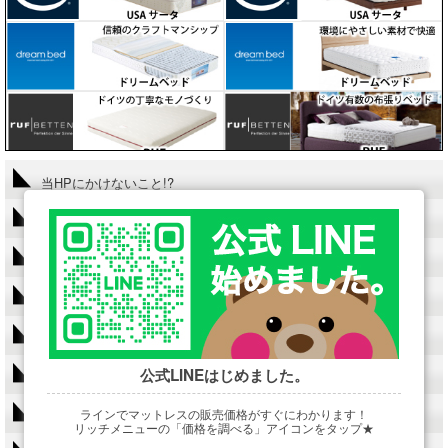
当HPにかけないこと!?
ベッド選びの基礎知識
失敗しないベッド選び
誰も教えてくれない本当のベッドＱ＆A
店長のこだわり
公式LINEはじめました。
読んで得する業界ウラ話
ラインでマットレスの販売価格がすぐにわかります！
羽毛布団Q&A
リッチメニューの「価格を調べる」アイコンをタップ★