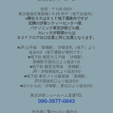
住所：〒105-0021
東京都港区東新橋1-5-25 B1F（地下歩道内）
※弊社ＳＲはＢ１Ｆ地下通路内ですが
近隣の汐留シティーセンター様、
パナソニック東京汐留ビル様、
カレッタ汐留様からは
Ｂ２Ｆフロア出口位置と同じ位置となります。
■JR 山手線 「新橋駅」 汐留改札（地下）より
徒歩4分（地下通路が便利です）
■地下鉄 都営大江戸線 「汐留駅」
新橋駅方面出口より徒歩1分
■地下鉄 都営浅草線 「新橋駅」
JR・汐留側改札より徒歩3分
■地下鉄 東京メトロ銀座線 「新橋駅」
JR方面改札口より徒歩5分
■ゆりかもめ「汐留駅」東出口より徒歩2分
東京汐留ショールーム直通TEL
090-3977-0843
担当者に繋がらない場合は、