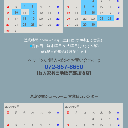
1
1
2
3
4
5
2
3
4
5
6
7
8
6
7
8
9
10
11
12
9
10
11
12
13
14
15
13
14
15
16
17
18
19
16
17
18
19
20
21
22
20
21
22
23
24
25
26
23
24
25
26
27
28
29
27
28
29
30
30
31
営業時間：9時～18時（土日祝は19時まで営業）
■
定休日：毎水曜日 & 火曜日(または木曜)
※祝祭日の場合は営業します
ベッドのご購入相談やお問い合わせは
072-857-8660
[枚方家具団地販売部加盟店]
東京汐留ショールーム 営業日カレンダー
2026年8月
2026年9月
日
月
火
水
木
金
土
日
月
火
水
木
金
土
1
1
2
3
4
5
2
3
4
5
6
7
8
6
7
8
9
10
11
12