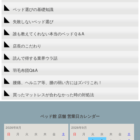
ベッド選びの基礎知識
失敗しないベッド選び
誰も教えてくれない本当のベッドＱ＆A
店長のこだわり
読んで得する業界ウラ話
羽毛布団Q&A
腰痛、ヘルニア等、腰の弱い方にはズバリこれ！
買ったマットレスが合わなかった時の対処法
ベッド館 店舗 営業日カレンダー
2026年8月
2026年9月
日
月
火
水
木
金
土
日
月
火
水
木
金
土