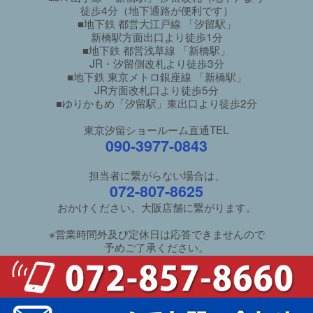
徒歩4分（地下通路が便利です）
■地下鉄 都営大江戸線 「汐留駅」
新橋駅方面出口より徒歩1分
■地下鉄 都営浅草線 「新橋駅」
JR・汐留側改札より徒歩3分
■地下鉄 東京メトロ銀座線 「新橋駅」
JR方面改札口より徒歩5分
■ゆりかもめ「汐留駅」東出口より徒歩2分
東京汐留ショールーム直通TEL
090-3977-0843
担当者に繋がらない場合は、
072-807-8625
おかけください。大阪店舗に繋がります。
※営業時間外及び定休日は応答できませんので
予めご了承ください。
ご利用ガイド
/
良くあるご質問
特定商取引法に基づく表示
/
個人情報保護方針