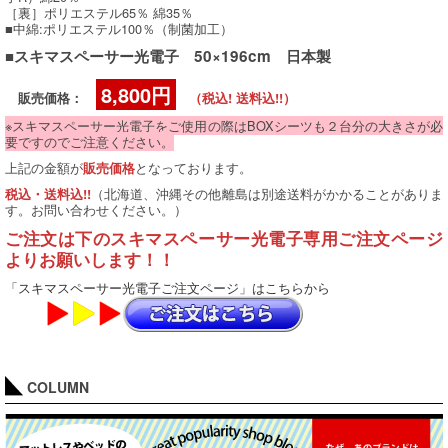
［裏］ポリエステル65％ 綿35％
■中綿:ポリエステル100％（制菌加工）
■スキマスペーサー光電子 50×196cm 日本製
8,800円
販売価格：
（税込! 送料込!!）
※スキマスペーサー光電子をご使用の際はBOXシーツも２台分の大きさが必
要ですのでご注意ください。
上記の金額が
となっております。
販売価格
（北海道、沖縄その他離島は別途送料がかかることがありま
税込・送料込!!
す。お問い合わせください。）
ご注文は下のスキマスペーサー光電子専用ご注文ページ
よりお願いします！！
「スキマスペーサー光電子ご注文ページ」はこちらから
COLUMN