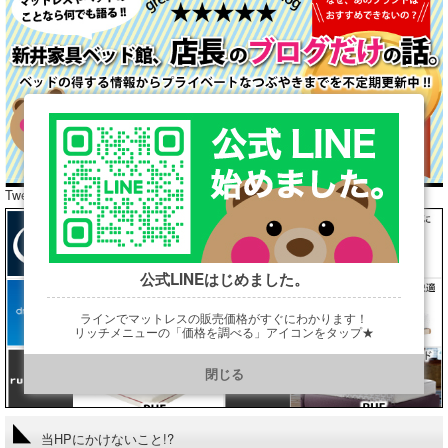
Tweets by araibed300
公式LINEはじめました。
ラインでマットレスの販売価格がすぐにわかります！
リッチメニューの「価格を調べる」アイコンをタップ★
https://line.me/R/ti/p/@901ptzjz
閉じる
当HPにかけないこと!?