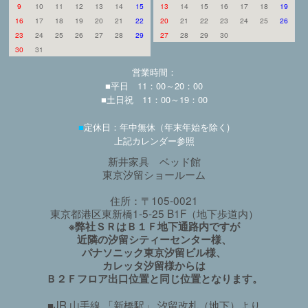
9
10
11
12
13
14
15
13
14
15
16
17
18
19
16
17
18
19
20
21
22
20
21
22
23
24
25
26
23
24
25
26
27
28
29
27
28
29
30
30
31
営業時間：
■平日 11：00～20：00
■土日祝 11：00～19：00
■
定休日：年中無休（年末年始を除く)
上記カレンダー参照
新井家具 ベッド館
東京汐留ショールーム
住所：〒105-0021
東京都港区東新橋1-5-25 B1F（地下歩道内）
※弊社ＳＲはＢ１Ｆ地下通路内ですが
近隣の汐留シティーセンター様、
パナソニック東京汐留ビル様、
カレッタ汐留様からは
Ｂ２Ｆフロア出口位置と同じ位置となります。
■JR 山手線 「新橋駅」 汐留改札（地下）より