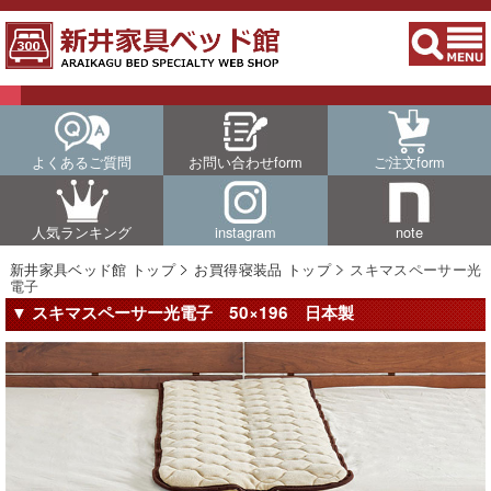
よくあるご質問
お問い合わせform
ご注文form
人気ランキング
instagram
note
新井家具ベッド館 トップ
お買得寝装品 トップ
スキマスペーサー光
電子
▼ スキマスペーサー光電子 50×196 日本製