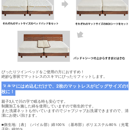
ぴったりツインベッドをご使用の方におすすめ！
絶妙な形状でマットレスのスキマにぴったりフィットします。
スキマにはめ込むだけで、2枚のマットレスがビッグサイズの1
枚に！
親子3人で川の字で眠る時も安心です。
制菌加工を施した綿を使用していますので衛生的です。
また洗濯ネットも付いていますのでジャブジャブお洗濯できますので、清
潔にお使い頂けます。
■側生地:［表］（パイル部）綿100％ （基布部）ポリエステル80％（光電
子R）綿20％