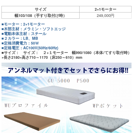
サイズ
2+1モーター
249,000円
幅103/108（手すり取付け時）
■モーター：2+1モーター
■木部主材：メラミン・ソフトエッジ
■電動本体主材：スチール
■２カラー：LB、MB
■定格消費電力：50Ｗ
■定格電圧：AC100V(50Hz/60Hz)
■サイズ： サイズ： ２+１モーター 幅990/1080（本体/てすり取付時）
×長さ2180×高さ710～1170（床250～610）mm