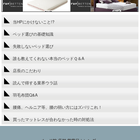
当HPにかけないこと!?
ベッド選びの基礎知識
失敗しないベッド選び
誰も教えてくれない本当のベッドＱ＆A
店長のこだわり
読んで得する業界ウラ話
羽毛布団Q&A
腰痛、ヘルニア等、腰の弱い方にはズバリこれ！
買ったマットレスが合わなかった時の対処法