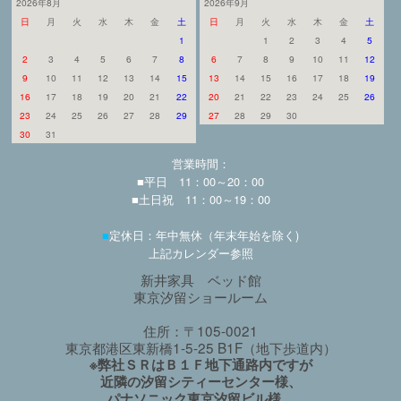
2026年8月
2026年9月
日
月
火
水
木
金
土
日
月
火
水
木
金
土
1
1
2
3
4
5
2
3
4
5
6
7
8
6
7
8
9
10
11
12
9
10
11
12
13
14
15
13
14
15
16
17
18
19
16
17
18
19
20
21
22
20
21
22
23
24
25
26
23
24
25
26
27
28
29
27
28
29
30
30
31
営業時間：
■平日 11：00～20：00
■土日祝 11：00～19：00
■
定休日：年中無休（年末年始を除く)
上記カレンダー参照
新井家具 ベッド館
東京汐留ショールーム
住所：〒105-0021
東京都港区東新橋1-5-25 B1F（地下歩道内）
※弊社ＳＲはＢ１Ｆ地下通路内ですが
近隣の汐留シティーセンター様、
パナソニック東京汐留ビル様、