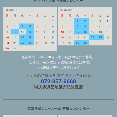
ベッド館 店舗 営業日カレンダー
2026年8月
2026年9月
日
月
火
水
木
金
土
日
月
火
水
木
金
土
1
1
2
3
4
5
2
3
4
5
6
7
8
6
7
8
9
10
11
12
9
10
11
12
13
14
15
13
14
15
16
17
18
19
16
17
18
19
20
21
22
20
21
22
23
24
25
26
23
24
25
26
27
28
29
27
28
29
30
30
31
営業時間：9時～18時（土日祝は19時まで営業）
■
定休日：毎水曜日 & 火曜日(または木曜)
※祝祭日の場合は営業します
ベッドのご購入相談やお問い合わせは
072-857-8660
[枚方家具団地販売部加盟店]
東京汐留ショールーム 営業日カレンダー