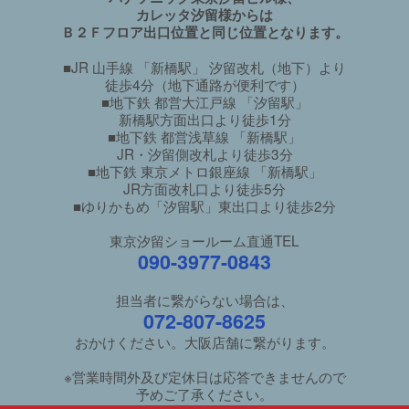
カレッタ汐留様からは
Ｂ２Ｆフロア出口位置と同じ位置となります。
■JR 山手線 「新橋駅」 汐留改札（地下）より
徒歩4分（地下通路が便利です）
■地下鉄 都営大江戸線 「汐留駅」
新橋駅方面出口より徒歩1分
■地下鉄 都営浅草線 「新橋駅」
JR・汐留側改札より徒歩3分
■地下鉄 東京メトロ銀座線 「新橋駅」
JR方面改札口より徒歩5分
■ゆりかもめ「汐留駅」東出口より徒歩2分
東京汐留ショールーム直通TEL
090-3977-0843
担当者に繋がらない場合は、
072-807-8625
おかけください。大阪店舗に繋がります。
※営業時間外及び定休日は応答できませんので
予めご了承ください。