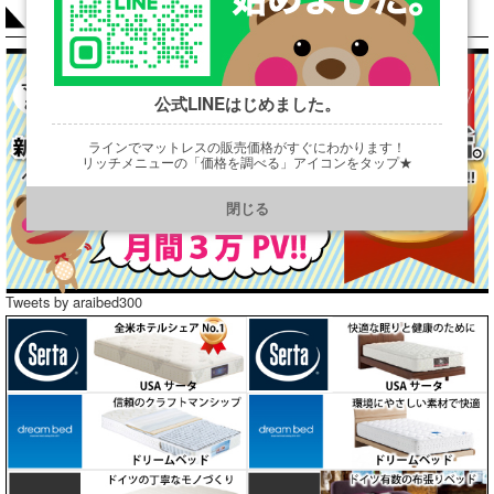
COLUMN
公式LINEはじめました。
ラインでマットレスの販売価格がすぐにわかります！
リッチメニューの「価格を調べる」アイコンをタップ★
https://line.me/R/ti/p/@901ptzjz
閉じる
Tweets by araibed300