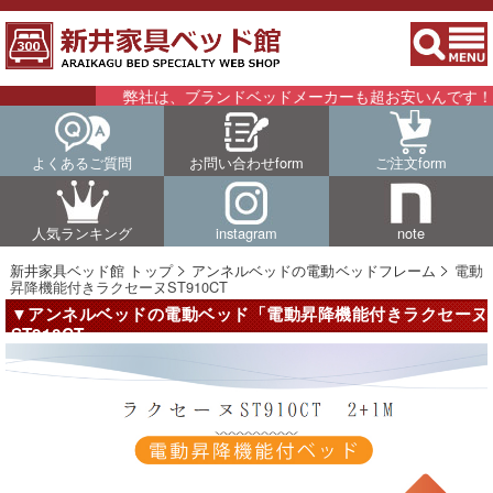
弊社は、ブランドベッドメーカーも超お安いんです！！詳細
よくあるご質問
お問い合わせform
ご注文form
人気ランキング
instagram
note
新井家具ベッド館 トップ
アンネルベッドの電動ベッドフレーム
電動
昇降機能付きラクセーヌST910CT
▼アンネルベッドの電動ベッド「電動昇降機能付きラクセーヌ
ST910CT」