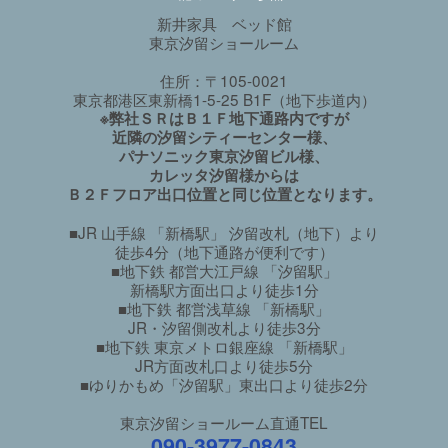
新井家具 ベッド館
東京汐留ショールーム
住所：〒105-0021
東京都港区東新橋1-5-25 B1F（地下歩道内）
※弊社ＳＲはＢ１Ｆ地下通路内ですが
近隣の汐留シティーセンター様、
パナソニック東京汐留ビル様、
カレッタ汐留様からは
Ｂ２Ｆフロア出口位置と同じ位置となります。
■JR 山手線 「新橋駅」 汐留改札（地下）より
徒歩4分（地下通路が便利です）
■地下鉄 都営大江戸線 「汐留駅」
新橋駅方面出口より徒歩1分
■地下鉄 都営浅草線 「新橋駅」
JR・汐留側改札より徒歩3分
■地下鉄 東京メトロ銀座線 「新橋駅」
JR方面改札口より徒歩5分
■ゆりかもめ「汐留駅」東出口より徒歩2分
東京汐留ショールーム直通TEL
090-3977-0843