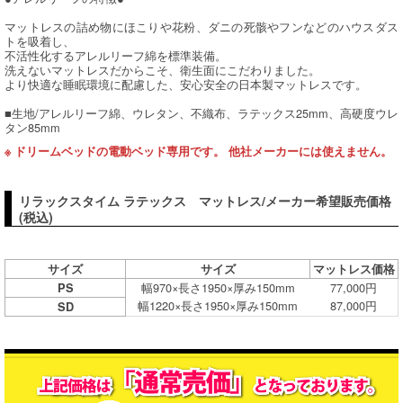
マットレスの詰め物にほこりや花粉、ダニの死骸やフンなどのハウスダス
トを吸着し、
不活性化するアレルリーフ綿を標準装備。
洗えないマットレスだからこそ、衛生面にこだわりました。
より快適な睡眠環境に配慮した、安心安全の日本製マットレスです。
■生地/アレルリーフ綿、ウレタン、不織布、ラテックス25mm、高硬度ウレ
タン85mm
※ ドリームベッドの電動ベッド専用です。 他社メーカーには使えません。
リラックスタイム ラテックス マットレス/メーカー希望販売価格
(税込)
サイズ
サイズ
マットレス価格
幅970×長さ1950×厚み150mm
77,000円
PS
幅1220×長さ1950×厚み150mm
87,000円
SD