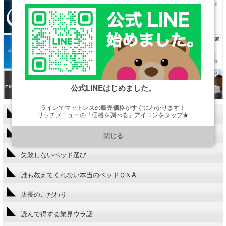
公式LINEはじめました。
ラインでマットレスの販売価格がすぐにわかります！
当HPにかけないこと!?
リッチメニューの「価格を調べる」アイコンをタップ★
https://line.me/R/ti/p/@901ptzjz
ベッド選びの基礎知識
閉じる
失敗しないベッド選び
誰も教えてくれない本当のベッドＱ＆A
店長のこだわり
読んで得する業界ウラ話