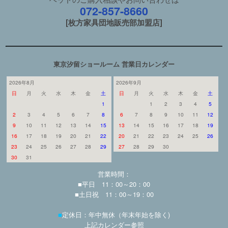
072-857-8660
[枚方家具団地販売部加盟店]
東京汐留ショールーム 営業日カレンダー
2026年8月
2026年9月
日
月
火
水
木
金
土
日
月
火
水
木
金
土
1
1
2
3
4
5
2
3
4
5
6
7
8
6
7
8
9
10
11
12
9
10
11
12
13
14
15
13
14
15
16
17
18
19
16
17
18
19
20
21
22
20
21
22
23
24
25
26
23
24
25
26
27
28
29
27
28
29
30
30
31
営業時間：
■平日 11：00～20：00
■土日祝 11：00～19：00
■
定休日：年中無休（年末年始を除く)
上記カレンダー参照