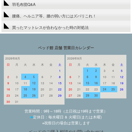
羽毛布団Q&A
腰痛、ヘルニア等、腰の弱い方にはズバリこれ！
買ったマットレスが合わなかった時の対処法
ベッド館 店舗 営業日カレンダー
2026年8月
2026年9月
日
月
火
水
木
金
土
日
月
火
水
木
金
土
1
1
2
3
4
5
2
3
4
5
6
7
8
6
7
8
9
10
11
12
9
10
11
12
13
14
15
13
14
15
16
17
18
19
16
17
18
19
20
21
22
20
21
22
23
24
25
26
23
24
25
26
27
28
29
27
28
29
30
30
31
営業時間：9時～18時（土日祝は19時まで営業）
■
定休日：毎水曜日 & 火曜日(または木曜)
※祝祭日の場合は営業します
ベッドのご購入相談やお問い合わせは