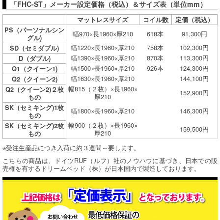
「FHC-ST」メーカー設定価格（税込）＆サイズ表（単位mm）
マットレスサイズ
コイル数
定価（税込）
PS（パーソナルシン
幅970×長1960×厚210
618本
91,300円
グル)
幅1220×長1960×厚210
758本
102,300円
SD（セミダブル)
幅1390×長1960×厚210
870本
113,300円
D（ダブル)
幅1500×長1960×厚210
926本
124,300円
Q1（クイーン1)
幅1630×長1960×厚210
144,100円
Q2（クイーン2)
幅815（２枚）×長1960×
Q2（クイーン2)２枚
152,900円
厚210
もの
SK（セミキング)1枚
幅1800×長1960×厚210
146,300円
もの
幅900（２枚）×長1960×
SK（セミキング)2枚
159,500円
厚210
もの
※受注生産品につき入荷に約３週間～要します。
こちらの商品は、ドイツRUF（ルフ）社のノウハウに基づき、日本での販
売権を有するドリームベッド（株）が日本国内で製造しております。