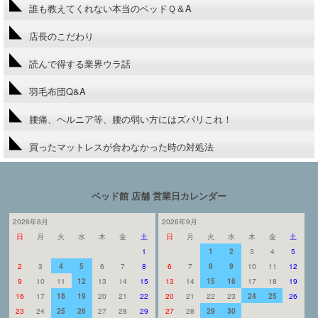
誰も教えてくれない本当のベッドＱ＆A
店長のこだわり
読んで得する業界ウラ話
羽毛布団Q&A
腰痛、ヘルニア等、腰の弱い方にはズバリこれ！
買ったマットレスが合わなかった時の対処法
ベッド館 店舗 営業日カレンダー
2026年8月
2026年9月
日
月
火
水
木
金
土
日
月
火
水
木
金
土
1
1
2
3
4
5
2
3
4
5
6
7
8
6
7
8
9
10
11
12
9
10
11
12
13
14
15
13
14
15
16
17
18
19
16
17
18
19
20
21
22
20
21
22
23
24
25
26
23
24
25
26
27
28
29
27
28
29
30