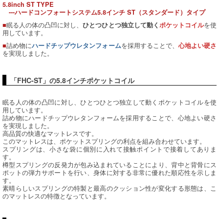
5.8inch ST TYPE
---ハードコンフォートシステム5.8インチ ST（スタンダード）タイプ
■
眠る人の体の凸凹に対し、
を使
ひとつひとつ独立して動く
ポケットコイル
用しています。
■
詰め物に
を採用することで、
ハードチップウレタンフォーム
心地よい硬さ
を実現しました。
「FHC-ST」の5.8インチポケットコイル
眠る人の体の凸凹に対し、ひとつひとつ独立して動くポケットコイルを使
用しています。
詰め物にハードチップウレタンフォームを採用することで、心地よい硬さ
を実現しました。
高品質の快適なマットレスです。
このマットレスは、ポケットスプリングの利点を組み合わせています。
スプリングは、小さな袋に個別に入れて接触ポイントで接着してありま
す。
樽型スプリングの反発力が包み込まれていることにより、背中と背骨にス
ポットの弾力サポートを行い、身体に対する非常に優れた順応性を示しま
す。
素晴らしいスプリングの特製と最高のクッション性が変化する形態は、こ
のマットレスの特徴となっています。