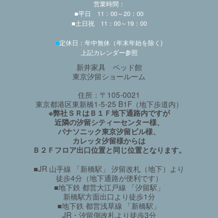
営業時間：
■平日 11：00～20：00
■土日祝 11：00～19：00
■
定休日：年中無休（年末年始を除く)
上記カレンダー参照
新井家具 ベッド館
東京汐留ショールーム
住所：〒105-0021
東京都港区東新橋1-5-25 B1F（地下歩道内）
※弊社ＳＲはＢ１Ｆ地下通路内ですが
近隣の汐留シティーセンター様、
パナソニック東京汐留ビル様、
カレッタ汐留様からは
Ｂ２Ｆフロア出口位置と同じ位置となります。
■JR 山手線 「新橋駅」 汐留改札（地下）より
徒歩4分（地下通路が便利です）
■地下鉄 都営大江戸線 「汐留駅」
新橋駅方面出口より徒歩1分
■地下鉄 都営浅草線 「新橋駅」
JR・汐留側改札より徒歩3分