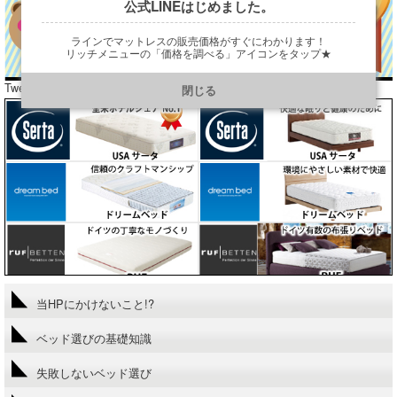
公式LINEはじめました。
ラインでマットレスの販売価格がすぐにわかります！
リッチメニューの「価格を調べる」アイコンをタップ★
https://line.me/R/ti/p/@901ptzjz
Tweets by araibed300
閉じる
当HPにかけないこと!?
ベッド選びの基礎知識
失敗しないベッド選び