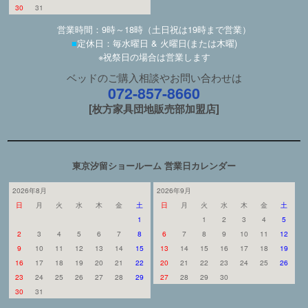
30
31
営業時間：9時～18時（土日祝は19時まで営業）
■
定休日：毎水曜日 & 火曜日(または木曜)
※祝祭日の場合は営業します
ベッドのご購入相談やお問い合わせは
072-857-8660
[枚方家具団地販売部加盟店]
東京汐留ショールーム 営業日カレンダー
2026年8月
2026年9月
日
月
火
水
木
金
土
日
月
火
水
木
金
土
1
1
2
3
4
5
2
3
4
5
6
7
8
6
7
8
9
10
11
12
9
10
11
12
13
14
15
13
14
15
16
17
18
19
16
17
18
19
20
21
22
20
21
22
23
24
25
26
23
24
25
26
27
28
29
27
28
29
30
30
31