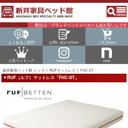
弊社は、ブランドベッドメーカーも超お安いんです！
よくあるご質問
お問い合わせform
ご注文form
人気ランキング
instagram
note
新井家具ベッド館 トップ
RUFマットレス
FHC-ST
▼RUF（ルフ）マットレス「FHC-ST」