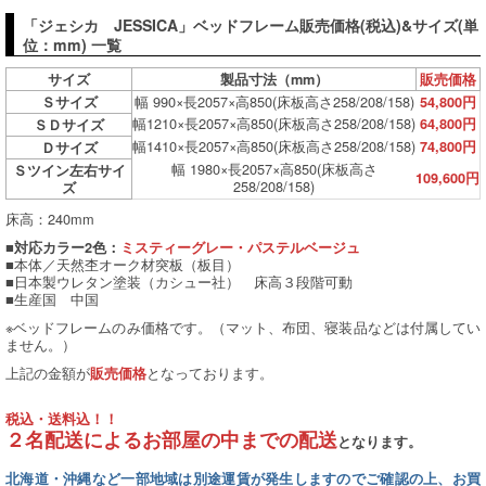
「ジェシカ JESSICA」ベッドフレーム販売価格(税込)&サイズ(単
位：mm) 一覧
サイズ
製品寸法（mm）
販売価格
幅 990×長2057×高850(床板高さ258/208/158)
Ｓサイズ
54,800円
幅1210×長2057×高850(床板高さ258/208/158)
64,800円
ＳＤサイズ
幅1410×長2057×高850(床板高さ258/208/158)
74,800円
Ｄサイズ
幅 1980×長2057×高850(床板高さ
Ｓツイン左右サイ
109,600円
258/208/158)
ズ
床高：240mm
■対応カラー2色：
ミスティーグレー・パステルベージュ
■本体／天然杢オーク材突板（板目）
■日本製ウレタン塗装（カシュー社） 床高３段階可動
■生産国 中国
※ベッドフレームのみ価格です。（マット、布団、寝装品などは付属してい
ません。）
上記の金額が
となっております。
販売価格
税込・送料込！！
２名配送によるお部屋の中までの配送
となります。
北海道・沖縄など一部地域は別途運賃が発生しますのでご確認の上、お買