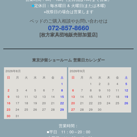
■
定休日：毎水曜日 & 火曜日(または木曜)
※祝祭日の場合は営業します
ベッドのご購入相談やお問い合わせは
072-857-8660
[枚方家具団地販売部加盟店]
東京汐留ショールーム 営業日カレンダー
2026年8月
2026年9月
日
月
火
水
木
金
土
日
月
火
水
木
金
土
1
1
2
3
4
5
2
3
4
5
6
7
8
6
7
8
9
10
11
12
9
10
11
12
13
14
15
13
14
15
16
17
18
19
16
17
18
19
20
21
22
20
21
22
23
24
25
26
23
24
25
26
27
28
29
27
28
29
30
30
31
営業時間：
■平日 11：00～20：00