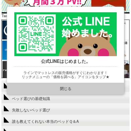
Tweets by araibed300
公式LINEはじめました。
ラインでマットレスの販売価格がすぐにわかります！
リッチメニューの「価格を調べる」アイコンをタップ★
https://line.me/R/ti/p/@901ptzjz
当HPにかけないこと!?
閉じる
ベッド選びの基礎知識
失敗しないベッド選び
誰も教えてくれない本当のベッドＱ＆A