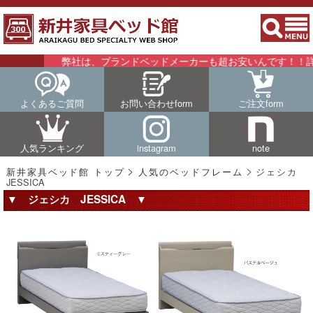
弊社は、ブランドベッドメーカーも超お安いんです！！詳細
よくあるご質問
お問い合わせform
ご注文form
人気ランキング
instagram
note
新井家具ベッド館 トップ
人気のベッドフレーム
ジェシカ
JESSICA
▼ ジェシカ JESSICA ▼