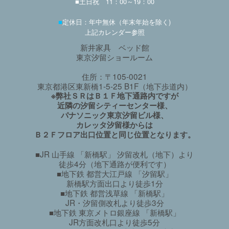
■土日祝 11：00～19：00
■
定休日：年中無休（年末年始を除く)
上記カレンダー参照
新井家具 ベッド館
東京汐留ショールーム
住所：〒105-0021
東京都港区東新橋1-5-25 B1F（地下歩道内）
※弊社ＳＲはＢ１Ｆ地下通路内ですが
近隣の汐留シティーセンター様、
パナソニック東京汐留ビル様、
カレッタ汐留様からは
Ｂ２Ｆフロア出口位置と同じ位置となります。
■JR 山手線 「新橋駅」 汐留改札（地下）より
徒歩4分（地下通路が便利です）
■地下鉄 都営大江戸線 「汐留駅」
新橋駅方面出口より徒歩1分
■地下鉄 都営浅草線 「新橋駅」
JR・汐留側改札より徒歩3分
■地下鉄 東京メトロ銀座線 「新橋駅」
JR方面改札口より徒歩5分