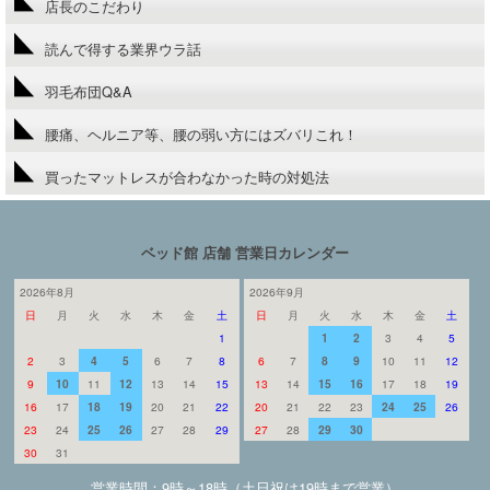
店長のこだわり
読んで得する業界ウラ話
羽毛布団Q&A
腰痛、ヘルニア等、腰の弱い方にはズバリこれ！
買ったマットレスが合わなかった時の対処法
ベッド館 店舗 営業日カレンダー
2026年8月
2026年9月
日
月
火
水
木
金
土
日
月
火
水
木
金
土
1
1
2
3
4
5
2
3
4
5
6
7
8
6
7
8
9
10
11
12
9
10
11
12
13
14
15
13
14
15
16
17
18
19
16
17
18
19
20
21
22
20
21
22
23
24
25
26
23
24
25
26
27
28
29
27
28
29
30
30
31
営業時間：9時～18時（土日祝は19時まで営業）