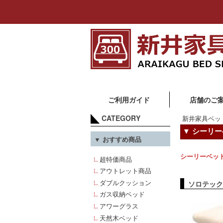
ご利用ガイド
店舗のご
CATEGORY
新井家具ベッ
▼ シーリー
▼ おすすめ商品
シーリーベッド
超特価商品
アウトレット商品
ダブルクッション
ソロテック
ガス収納ベッド
アワーグラス
天然木ベッド