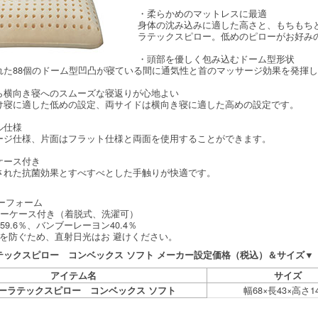
・柔らかめのマットレスに最適
身体の沈み込みに適した高さと、もちもち
ラテックスピロー。低めのピローがお好み
・頭部を優しく包み込むドーム型形状
れた88個のドーム型凹凸が寝ている間に通気性と首のマッサージ効果を発揮
ら横向き寝へのスムーズな寝返りが心地よい
け寝に適した低めの設定、両サイドは横向き寝に適した高めの設定です。
ル仕様
ージ仕様、片面はフラット仕様と両面を使用することができます。
ケース付き
された抗菌効果とすべすべとした手触りが快適です。
バーフォーム
ローケース付き（着脱式、洗濯可）
9.6％、バンブーレーヨン40.4％
化を防ぐため、直射日光はお 避けください。
テックスピロー コンベックス ソフト メーカー設定価格（税込）＆サイズ▼
アイテム名
サイズ
幅68×長43×高さ1
ーラテックスピロー コンベックス ソフト