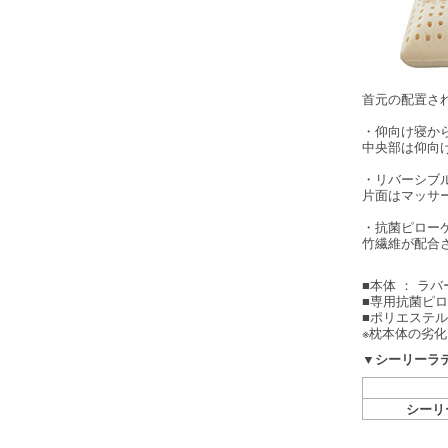
首元の配置さ
・仰向け寝か
中央部は仰向
・リバーシブ
片面はマッサ
・抗菌ピロー
竹繊維が配合
■本体 ： ラ
■専用抗菌ピ
■ポリエステル5
※枕本体の劣
▼シーリーラ
シーリ