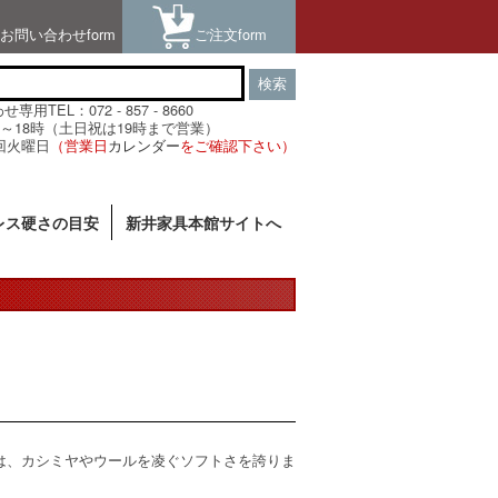
お問い合わせform
ご注文form
検索
用TEL：072 - 857 - 8660
～18時（土日祝は19時まで営業）
回火曜日
（営業日
カレンダー
をご確認下さい）
レス硬さの目安
新井家具本館サイトへ
は、カシミヤやウールを凌ぐソフトさを誇りま