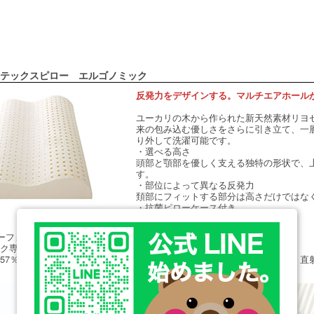
テックスピロー エルゴノミック
反発力をデザインする。マルチエアホールが
ユーカリの木から作られた新天然素材リヨ
来の包み込む優しさをさらに引き立て、一
り外して洗濯可能です。
・選べる高さ
頭部と顎部を優しく支える独特の形状で、
す。
・部位によって異なる反発力
頚部にフィットする部分は高さだけではな
・抗菌ピローケース付き
バーフォーム
ック専用 抗菌ピローケース付き（着脱式）
57％、指定外繊維（リヨセル）43％ ■洗濯可 ※枕本体の劣化を防ぐため、直
。