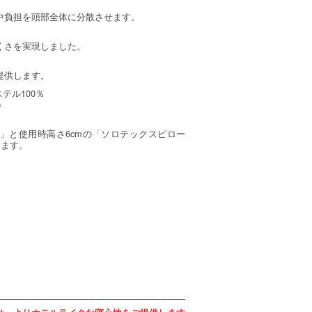
中負担を頭部全体に分散させます。
くさを実現しました。
提供します。
テル100％
）
0」と使用時高さ6cmの「ソロテックスピロー
けます。