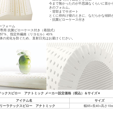
今まで無かったのが不思議なくらいに首か
きのフォルム。
・背部までサポート
とくに仰向け寝のときに、なだらかな傾斜
・抗菌ピローケース付き
バーフォーム
ク専用 抗菌ピローケース付き（着脱式）
57％、指定外繊維（リヨセル）43％
枕本体の劣化を防ぐため、直射日光はお避けください。
テックスピロー アナトミック メーカー設定価格（税込）＆サイズ▼
アイテム名
サイズ
幅65×長40×高さ10c
リーラテックスピロー アナトミック