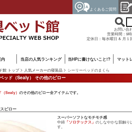
よくあるご質問
お問い合わせ専
営業時間：9時
定休日：毎水曜日 & 月１
案内
当店の人気ランキング
当HPに書けないこと!?
マット
ド館 トップ
人気メーカーの寝装品
シーリーベッドのまくら
ベッド（Sealy） その他のピロー
（Sealy）
のその他のピロー全アイテムです。
スピロー
スーパーソフトなモチモチ感
中綿
のしなやかな肌触り
「ソロテックス」
す。