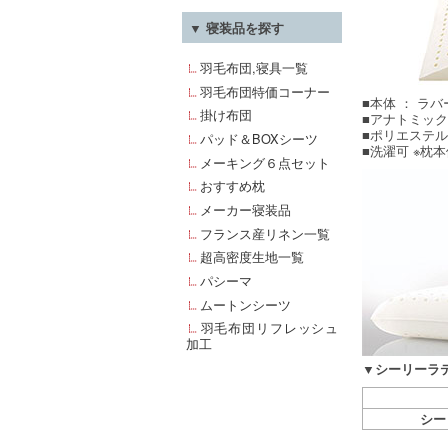
▼ 寝装品を探す
羽毛布団,寝具一覧
羽毛布団特価コーナー
■本体 ： ラ
掛け布団
■アナトミッ
■ポリエステル
パッド＆BOXシーツ
■洗濯可 ※
メーキング６点セット
おすすめ枕
メーカー寝装品
フランス産リネン一覧
超高密度生地一覧
パシーマ
ムートンシーツ
羽毛布団リフレッシュ
加工
▼シーリーラ
シー