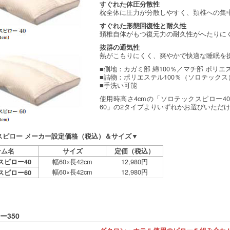
すぐれた体圧分散性
枕全体に圧力が分散しやすく、頚椎への集
すぐれた形態回復性と耐久性
頚椎自体がもつ復元力の耐久性がへたりに
抜群の通気性
熱がこもりにくく、爽やかで快適な睡眠を
■側地：カガミ部 綿100％／マチ部 ポリエス
■詰物：ポリエステル100％（ソロテックス
■手洗い可能
使用時高さ4cmの「ソロテックスピロー4
60」の2タイプよりいずれかお選びいただ
スピロー メーカー設定価格（税込）＆サイズ▼
テム名
サイズ
定価（税込）
幅60×長42cm
12,980円
スピロー40
幅60×長42cm
12,980円
スピロー60
ー350