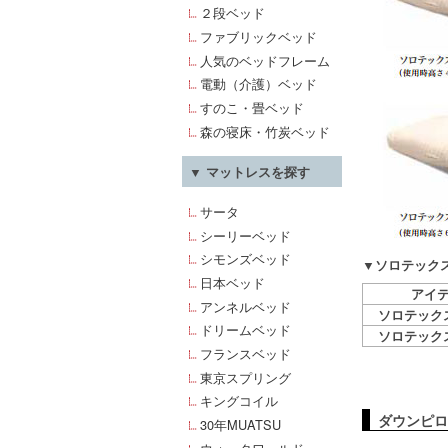
２段ベッド
ファブリックベッド
人気のベッドフレーム
電動（介護）ベッド
すのこ・畳ベッド
森の寝床・竹炭ベッド
▼ マットレスを探す
サータ
シーリーベッド
シモンズベッド
▼ソロテック
日本ベッド
アイ
アンネルベッド
ソロテック
ドリームベッド
ソロテック
フランスベッド
東京スプリング
キングコイル
ダウンピロ
30年MUATSU