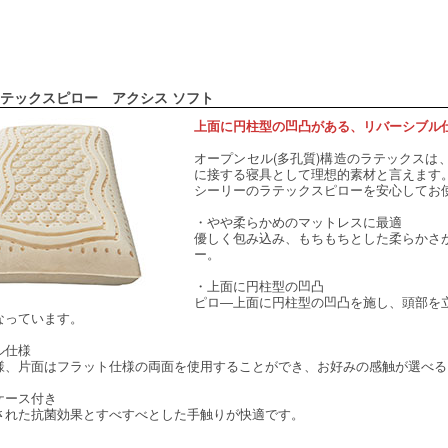
テックスピロー アクシス ソフト
上面に円柱型の凹凸がある、リバーシブル
オープンセル(多孔質)構造のラテックスは
に接する寝具として理想的素材と言えます
シーリーのラテックスピローを安心してお
・やや柔らかめのマットレスに最適
優しく包み込み、もちもちとした柔らかさ
ー。
・上面に円柱型の凹凸
ピロ―上面に円柱型の凹凸を施し、頭部を
なっています。
ル仕様
様、片面はフラット仕様の両面を使用することができ、お好みの感触が選べる
ケース付き
された抗菌効果とすべすべとした手触りが快適です。