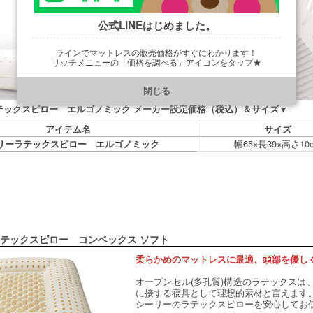
公式LINEはじめました。
ラインでマットレスの販売価格がすぐにわかります！
リッチメニューの「価格を調べる」アイコンをタップ★
https://line.me/R/ti/p/@901ptzjz
閉じる
テックスピロー エルゴノミック メーカー設定価格（税込）＆サイズ▼
アイテム名
サイズ
幅65×長39×高さ10
リーラテックスピロー エルゴノミック
テックスピロー コンベックス ソフト
柔らかめのマットレスに最適、頭部を優し
オープンセル(多孔質)構造のラテックスは
に接する寝具として理想的素材と言えます
シーリーのラテックスピローを安心してお