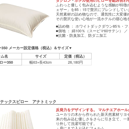
ダクロン
・
ホテル使用のピローを組み合わ
ふわっと優しく包み込むような感触が特徴
ェザー」を85：15で贅沢にブレンドしてい
天然素材の詰め物なので、通気性に大変優
その贅沢な使い心地が一流ホテルの寝心地
■詰め物 ： ホワイトダックダウン85％・フ
■側地 ： 綿100％（スーピマ60サテン） 
■抗菌・防臭加工、防ダニ加工
350 メーカー設定価格（税込）＆サイズ▼
テム名
サイズ
定価（税込）
幅63×長43cm
26,180円
ロー350
テックスピロー アナトミック
反発力をデザインする。 マルチエアホール
ユーカリの木から作られた新天然素材リヨ
来の包み込む優しさをさらに引き立て、一
り外して洗濯可能です。
・肩にまで入り込むフォルム