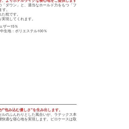
せ、よりホテルライクな寝心地をご提供します
の「ダウン」と、適当なホールド力をもつ「フ
ます。
れた枕です。
を実現してくれます。
ェザー15％
／ 中生地：ポリエステル100％
が"包み込む優しさ"を生み出します。
セルのふんわりとした風合いが、ラテックス本
層快適な寝心地を実現します。ピロケースは取