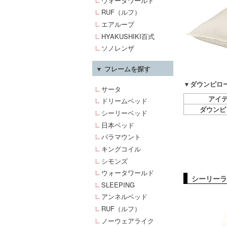
ウォータワールド
RUF（ルフ）
エアループ
HYAKUSHIKI百式
ソノレンザ
▼ フレームを探す
▼ダウンピロー
サータ
アイ
ドリームベッド
ダウンピ
シーリーベッド
日本ベッド
パラマウント
キングコイル
シモンズ
ウォータワールド
シーリーラ
SLEEPING
アンネルベッド
RUF（ルフ）
ノーウェアライク