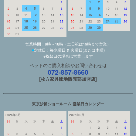
1
1
2
3
4
5
2
3
4
5
6
7
8
6
7
8
9
10
11
12
9
10
11
12
13
14
15
13
14
15
16
17
18
19
16
17
18
19
20
21
22
20
21
22
23
24
25
26
23
24
25
26
27
28
29
27
28
29
30
30
31
営業時間：9時～18時（土日祝は19時まで営業）
■
定休日：毎水曜日 & 火曜日(または木曜)
※祝祭日の場合は営業します
ベッドのご購入相談やお問い合わせは
072-857-8660
[枚方家具団地販売部加盟店]
東京汐留ショールーム 営業日カレンダー
2026年8月
2026年9月
日
月
火
水
木
金
土
日
月
火
水
木
金
土
1
1
2
3
4
5
2
3
4
5
6
7
8
6
7
8
9
10
11
12