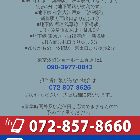
■JR 山手線 「新橋駅」 汐留改札（地下）より
徒歩4分（地下通路が便利です）
■地下鉄 都営大江戸線 「汐留駅」
新橋駅方面出口より徒歩1分
■地下鉄 都営浅草線 「新橋駅」
JR・汐留側改札より徒歩3分
■地下鉄 東京メトロ銀座線 「新橋駅」
JR方面改札口より徒歩5分
■ゆりかもめ「汐留駅」東出口より徒歩2分
東京汐留ショールーム直通TEL
090-3977-0843
担当者に繋がらない場合は、
072-807-8625
おかけください。大阪店舗に繋がります。
※営業時間外及び定休日は応答できませんので
予めご了承ください。
ご利用ガイド
/
良くあるご質問
特定商取引法に基づく表示
/
個人情報保護方針