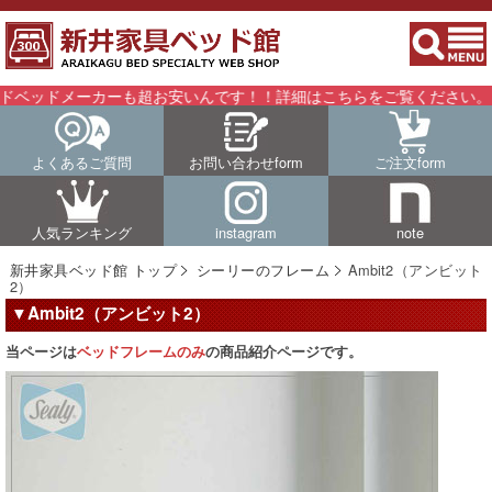
ッドメーカーも超お安いんです！！詳細はこちらをご覧ください。
よくあるご質問
お問い合わせform
ご注文form
人気ランキング
instagram
note
新井家具ベッド館 トップ
シーリーのフレーム
Ambit2（アンビット
2）
▼Ambit2（アンビット2）
当ページは
ベッドフレームのみ
の商品紹介ページです。