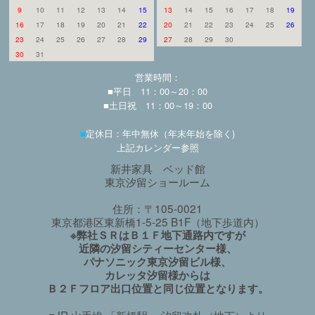
9
10
11
12
13
14
15
13
14
15
16
17
18
19
16
17
18
19
20
21
22
20
21
22
23
24
25
26
23
24
25
26
27
28
29
27
28
29
30
30
31
営業時間：
■平日 11：00～20：00
■土日祝 11：00～19：00
■
定休日：年中無休（年末年始を除く)
上記カレンダー参照
新井家具 ベッド館
東京汐留ショールーム
住所：〒105-0021
東京都港区東新橋1-5-25 B1F（地下歩道内）
※弊社ＳＲはＢ１Ｆ地下通路内ですが
近隣の汐留シティーセンター様、
パナソニック東京汐留ビル様、
カレッタ汐留様からは
Ｂ２Ｆフロア出口位置と同じ位置となります。