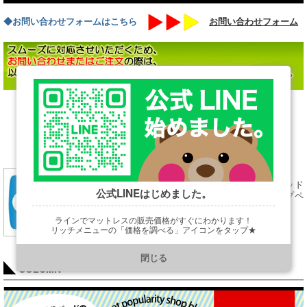
◆お問い合わせフォームはこちら
お問い合わせフォーム
→
・本体サイズ（シングルサイズ、ダブルサイズ・・・など）
→
・デザイン（DR or N or ST or DC）
→
・カラー（ナチュラル or ダークブラウン）
←シーリーベッド
公式LINEはじめました。
フレームトップペ
ージはこちら
ラインでマットレスの販売価格がすぐにわかります！
リッチメニューの「価格を調べる」アイコンをタップ★
https://line.me/R/ti/p/@901ptzjz
閉じる
COLUMN