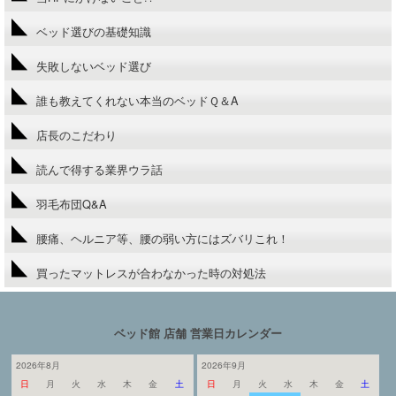
ベッド選びの基礎知識
失敗しないベッド選び
誰も教えてくれない本当のベッドＱ＆A
店長のこだわり
読んで得する業界ウラ話
羽毛布団Q&A
腰痛、ヘルニア等、腰の弱い方にはズバリこれ！
買ったマットレスが合わなかった時の対処法
ベッド館 店舗 営業日カレンダー
2026年8月
2026年9月
日
月
火
水
木
金
土
日
月
火
水
木
金
土