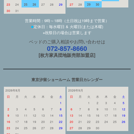
23
24
25
26
27
28
29
27
28
29
30
30
31
営業時間：9時～18時（土日祝は19時まで営業）
■
定休日：毎水曜日 & 火曜日(または木曜)
※祝祭日の場合は営業します
ベッドのご購入相談やお問い合わせは
072-857-8660
[枚方家具団地販売部加盟店]
東京汐留ショールーム 営業日カレンダー
2026年8月
2026年9月
日
月
火
水
木
金
土
日
月
火
水
木
金
土
1
1
2
3
4
5
2
3
4
5
6
7
8
6
7
8
9
10
11
12
9
10
11
12
13
14
15
13
14
15
16
17
18
19
16
17
18
19
20
21
22
20
21
22
23
24
25
26
23
24
25
26
27
28
29
27
28
29
30