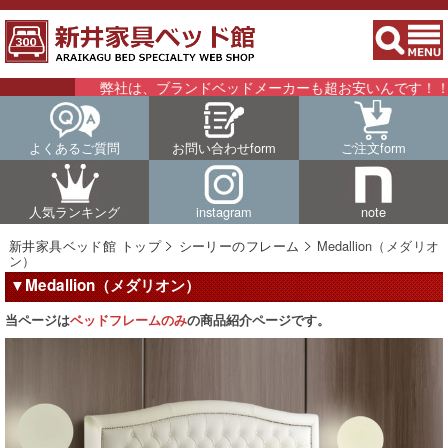
弊社は、ブランドベッドメーカーも超お安いんです！！詳細は
よくあるご質問
お問い合わせform
ご注文form
人気ランキング
instagram
note
新井家具ベッド館 トップ
シーリーのフレーム
Medallion（メダリオ
ン）
▼Medallion（メダリオン）
当ページは
ベッドフレームのみ
の商品紹介ページです。