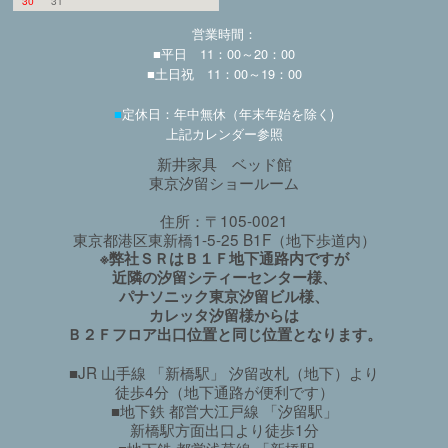
30
31
営業時間：
■平日 11：00～20：00
■土日祝 11：00～19：00
■
定休日：年中無休（年末年始を除く)
上記カレンダー参照
新井家具 ベッド館
東京汐留ショールーム
住所：〒105-0021
東京都港区東新橋1-5-25 B1F（地下歩道内）
※弊社ＳＲはＢ１Ｆ地下通路内ですが
近隣の汐留シティーセンター様、
パナソニック東京汐留ビル様、
カレッタ汐留様からは
Ｂ２Ｆフロア出口位置と同じ位置となります。
■JR 山手線 「新橋駅」 汐留改札（地下）より
徒歩4分（地下通路が便利です）
■地下鉄 都営大江戸線 「汐留駅」
新橋駅方面出口より徒歩1分