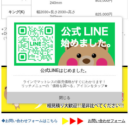
803,000円
240mm
幅2030×長さ2030×高さ
キング(K)
825,000円
240mm
※フレームのみの価格です。（マットレス別売）
※DCのフレーム価格はヘッドボード＋ボトムの価格が含まれています。
（マットレス別売）
公式LINEはじめました。
ラインでマットレスの販売価格がすぐにわかります！
リッチメニューの「価格を調べる」アイコンをタップ★
https://line.me/R/ti/p/@901ptzjz
閉じる
◆お問い合わせフォームはこちら
お問い合わせフォーム