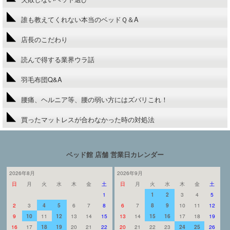
誰も教えてくれない本当のベッドＱ＆A
店長のこだわり
読んで得する業界ウラ話
羽毛布団Q&A
腰痛、ヘルニア等、腰の弱い方にはズバリこれ！
買ったマットレスが合わなかった時の対処法
ベッド館 店舗 営業日カレンダー
2026年8月
2026年9月
日
月
火
水
木
金
土
日
月
火
水
木
金
土
1
1
2
3
4
5
2
3
4
5
6
7
8
6
7
8
9
10
11
12
9
10
11
12
13
14
15
13
14
15
16
17
18
19
16
17
18
19
20
21
22
20
21
22
23
24
25
26