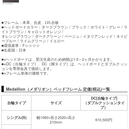
■フレーム：本革、合皮、LVL合板
■ヘッドボードカラー：ダークブラウン / ブラック / ホワイト / グレー / ラ
イトブラウン / キャロットオレンジ /
オレンジブラウン / ダークグリーン / ベージュ / イタリアンレッド / ネイビ
ーブルー / ライムグリーン / イエロー
■環境基準：F☆☆☆☆
■生産国：日本
■※ヘッドボードは、受注生産のため納期は1.5～2ヶ月かかります。
■※DC［台輪タイプ］、DC［脚タイプ］は、ヘッドボードとダブルクッシ
ョンを専用金具で接続します。
■※フレーム単体の価格です。
Medallion（メダリオン）ベッドフレーム 定価(税込)一覧
DC[台輪タイプ]
台輪タイプ
サイズ
（ダブルクッションタイ
プ）
幅1060×長さ2020×高さ
シングル(S)
610,500円
210mm