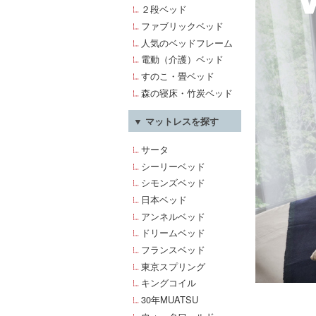
２段ベッド
ファブリックベッド
人気のベッドフレーム
電動（介護）ベッド
すのこ・畳ベッド
森の寝床・竹炭ベッド
▼ マットレスを探す
サータ
シーリーベッド
シモンズベッド
日本ベッド
アンネルベッド
ドリームベッド
フランスベッド
東京スプリング
キングコイル
30年MUATSU