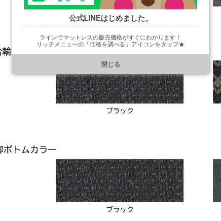
公式LINEはじめました。
ラインでマットレスの販売価格がすぐにわかります！
リッチメニューの「価格を調べる」アイコンをタップ★
https://line.me/R/ti/p/@901ptzjz
閉じる