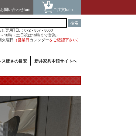
お問い合わせform
ご注文form
検索
用TEL：072 - 857 - 8660
～18時（土日祝は19時まで営業）
回火曜日
（営業日
カレンダー
をご確認下さい）
レス硬さの目安
新井家具本館サイトへ