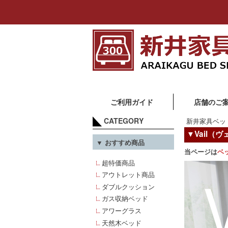
ご利用ガイド
店舗のご
CATEGORY
新井家具ベッ
▼Vail（
▼ おすすめ商品
当ページは
ベ
超特価商品
アウトレット商品
ダブルクッション
ガス収納ベッド
アワーグラス
天然木ベッド