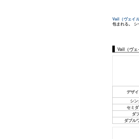
Vail（ヴェイ
包まれる。 
Vail（
デザイ
シン
セミダブ
ダブ
ダブルワ