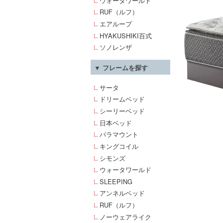
ウォータワールド
RUF（ルフ）
エアループ
HYAKUSHIKI百式
ソノレンザ
▼ フレームを探す
サータ
ドリームベッド
シーリーベッド
日本ベッド
パラマウント
キングコイル
シモンズ
ウォータワールド
SLEEPING
アンネルベッド
RUF（ルフ）
ノーウェアライク