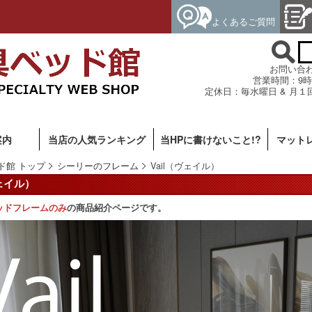
よくあるご質問
お問い合わせ専
営業時間：9時
定休日：毎水曜日 & 月１
案内
当店の人気ランキング
当HPに書けないこと!?
マット
ド館 トップ
シーリーのフレーム
Vail（ヴェイル）
ヴェイル）
ッドフレームのみ
の商品紹介ページです。