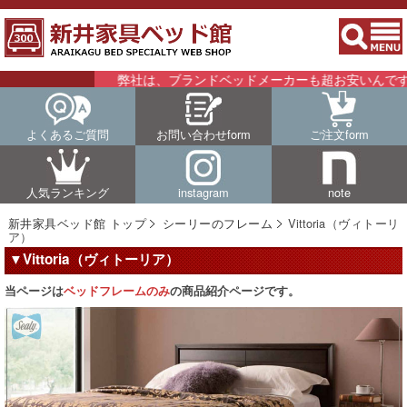
弊社は、ブランドベッドメーカーも超お安いんです！！
よくあるご質問
お問い合わせform
ご注文form
人気ランキング
instagram
note
新井家具ベッド館 トップ
シーリーのフレーム
Vittoria（ヴィトーリ
ア）
▼Vittoria（ヴィトーリア）
当ページは
ベッドフレームのみ
の商品紹介ページです。