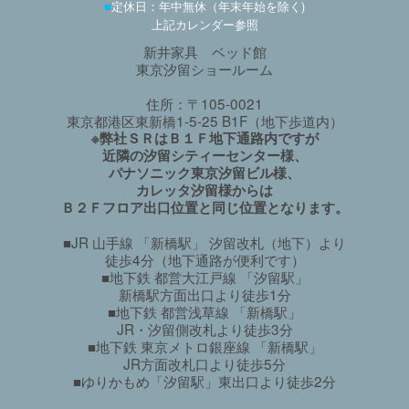
■
定休日：年中無休（年末年始を除く)
上記カレンダー参照
新井家具 ベッド館
東京汐留ショールーム
住所：〒105-0021
東京都港区東新橋1-5-25 B1F（地下歩道内）
※弊社ＳＲはＢ１Ｆ地下通路内ですが
近隣の汐留シティーセンター様、
パナソニック東京汐留ビル様、
カレッタ汐留様からは
Ｂ２Ｆフロア出口位置と同じ位置となります。
■JR 山手線 「新橋駅」 汐留改札（地下）より
徒歩4分（地下通路が便利です）
■地下鉄 都営大江戸線 「汐留駅」
新橋駅方面出口より徒歩1分
■地下鉄 都営浅草線 「新橋駅」
JR・汐留側改札より徒歩3分
■地下鉄 東京メトロ銀座線 「新橋駅」
JR方面改札口より徒歩5分
■ゆりかもめ「汐留駅」東出口より徒歩2分