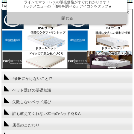
ラインでマットレスの販売価格がすぐにわかります！
Tweets by araibed300
リッチメニューの「価格を調べる」アイコンをタップ★
https://line.me/R/ti/p/@901ptzjz
閉じる
当HPにかけないこと!?
ベッド選びの基礎知識
失敗しないベッド選び
誰も教えてくれない本当のベッドＱ＆A
店長のこだわり