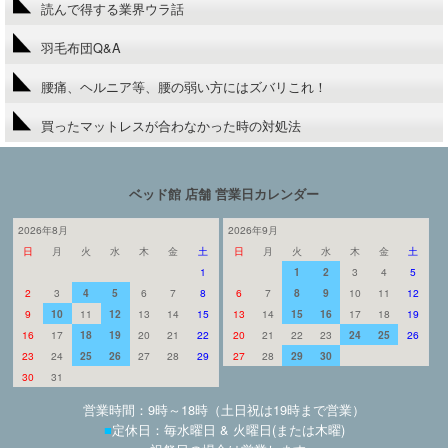
読んで得する業界ウラ話
羽毛布団Q&A
腰痛、ヘルニア等、腰の弱い方にはズバリこれ！
買ったマットレスが合わなかった時の対処法
ベッド館 店舗 営業日カレンダー
2026年8月
2026年9月
日
月
火
水
木
金
土
日
月
火
水
木
金
土
1
1
2
3
4
5
2
3
4
5
6
7
8
6
7
8
9
10
11
12
9
10
11
12
13
14
15
13
14
15
16
17
18
19
16
17
18
19
20
21
22
20
21
22
23
24
25
26
23
24
25
26
27
28
29
27
28
29
30
30
31
営業時間：9時～18時（土日祝は19時まで営業）
■
定休日：毎水曜日 & 火曜日(または木曜)