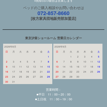
※祝祭日の場合は営業します
ベッドのご購入相談やお問い合わせは
072-857-8660
[枚方家具団地販売部加盟店]
東京汐留ショールーム 営業日カレンダー
2026年8月
2026年9月
日
月
火
水
木
金
土
日
月
火
水
木
金
土
1
1
2
3
4
5
2
3
4
5
6
7
8
6
7
8
9
10
11
12
9
10
11
12
13
14
15
13
14
15
16
17
18
19
16
17
18
19
20
21
22
20
21
22
23
24
25
26
23
24
25
26
27
28
29
27
28
29
30
30
31
営業時間：
■平日 11：00～20：00
■土日祝 11：00～19：00