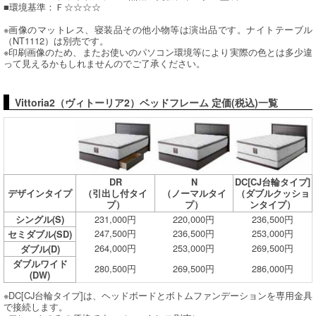
■環境基準：Ｆ☆☆☆☆
※画像のマットレス、寝装品その他小物等は演出品です。ナイトテーブル
（NT1112）は別売です。
※印刷画像のため、またお使いのパソコン環境等により実際の色とは多少違
って見えるかもしれませんのでご了承ください。
Vittoria2（ヴィトーリア2）ベッドフレーム 定価(税込)一覧
DR
N
DC[CJ台輪タイプ]
デザインタイプ
（引出し付タイ
（ノーマルタイ
（ダブルクッショ
プ）
プ）
ンタイプ）
231,000円
220,000円
236,500円
シングル(S)
247,500円
236,500円
253,000円
セミダブル(SD)
264,000円
253,000円
269,500円
ダブル(D)
ダブルワイド
280,500円
269,500円
286,000円
(DW)
※DC[CJ台輪タイプ]は、ヘッドボードとボトムファンデーションを専用金具
で接続します。