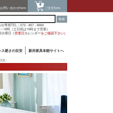
お問い合わせform
ご注文form
検索
用TEL：072 - 857 - 8660
～18時（土日祝は19時まで営業）
回火曜日
（営業日
カレンダー
をご確認下さい）
レス硬さの目安
新井家具本館サイトへ
ス2」