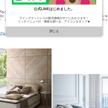
公式LINEはじめました。
ブルクッションにグレードアップ
aly）のマットレスに、別売の
または
ボトムファンデーション
ダブルクッショ
ラインでマットレスの販売価格がすぐにわかります！
で、まるでホテルのようなワンランク上のゴージャスな
ダブルクッションベッ
リッチメニューの「価格を調べる」アイコンをタップ★
https://line.me/R/ti/p/@901ptzjz
閉じる
ブルクッションベッドの詳細はこちらをクリック