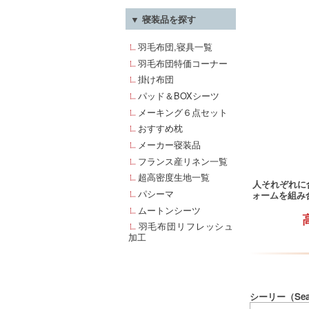
▼ 寝装品を探す
羽毛布団,寝具一覧
羽毛布団特価コーナー
掛け布団
パッド＆BOXシーツ
メーキング６点セット
おすすめ枕
メーカー寝装品
フランス産リネン一覧
超高密度生地一覧
人それぞれに
パシーマ
ォームを組み
ムートンシーツ
羽毛布団リフレッシュ
加工
シーリー（Se