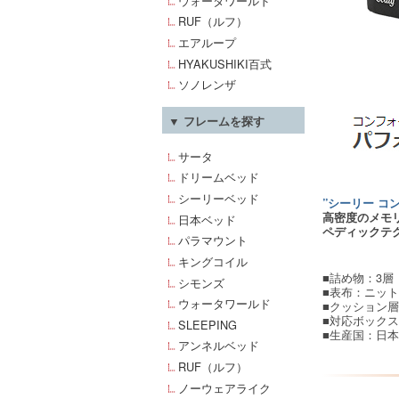
ウォータワールド
RUF（ルフ）
エアループ
HYAKUSHIKI百式
ソノレンザ
▼ フレームを探す
サータ
ドリームベッド
シーリーベッド
”シーリー コ
高密度のメモ
日本ベッド
ペディックテ
パラマウント
キングコイル
■詰め物：3層
シモンズ
■表布：ニット
ウォータワールド
■クッション
■対応ボックス
SLEEPING
■生産国：日本
アンネルベッド
RUF（ルフ）
ノーウェアライク