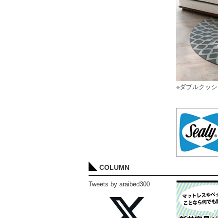
※ダブルクッ
COLUMN
Tweets by araibed300