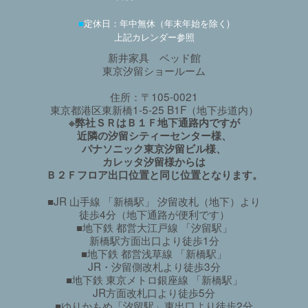
■
定休日：年中無休（年末年始を除く)
上記カレンダー参照
新井家具 ベッド館
東京汐留ショールーム
住所：〒105-0021
東京都港区東新橋1-5-25 B1F（地下歩道内）
※弊社ＳＲはＢ１Ｆ地下通路内ですが
近隣の汐留シティーセンター様、
パナソニック東京汐留ビル様、
カレッタ汐留様からは
Ｂ２Ｆフロア出口位置と同じ位置となります。
■JR 山手線 「新橋駅」 汐留改札（地下）より
徒歩4分（地下通路が便利です）
■地下鉄 都営大江戸線 「汐留駅」
新橋駅方面出口より徒歩1分
■地下鉄 都営浅草線 「新橋駅」
JR・汐留側改札より徒歩3分
■地下鉄 東京メトロ銀座線 「新橋駅」
JR方面改札口より徒歩5分
■ゆりかもめ「汐留駅」東出口より徒歩2分