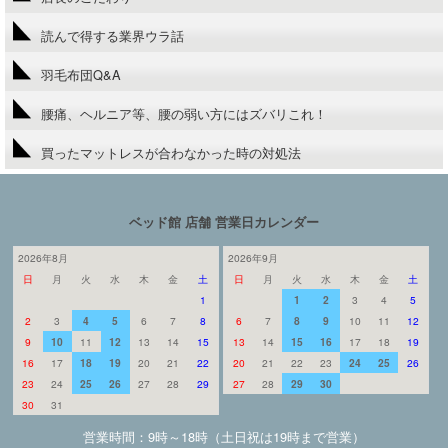
読んで得する業界ウラ話
羽毛布団Q&A
腰痛、ヘルニア等、腰の弱い方にはズバリこれ！
買ったマットレスが合わなかった時の対処法
ベッド館 店舗 営業日カレンダー
2026年8月
2026年9月
日
月
火
水
木
金
土
日
月
火
水
木
金
土
1
1
2
3
4
5
2
3
4
5
6
7
8
6
7
8
9
10
11
12
9
10
11
12
13
14
15
13
14
15
16
17
18
19
16
17
18
19
20
21
22
20
21
22
23
24
25
26
23
24
25
26
27
28
29
27
28
29
30
30
31
営業時間：9時～18時（土日祝は19時まで営業）