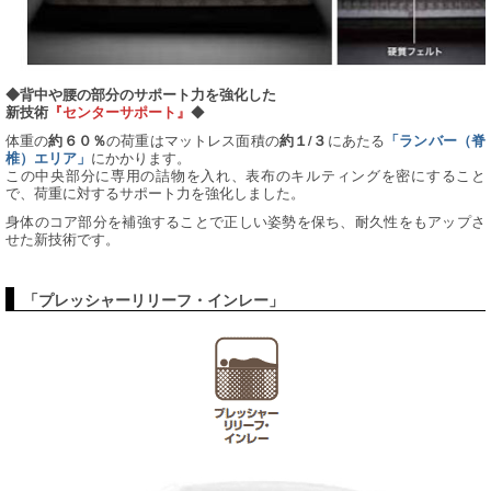
◆背中や腰の部分のサポート力を強化した
◆
新技術
『センターサポート』
体重の
の荷重はマットレス面積の
にあたる
約６０％
約１/３
「ランバー（脊
にかかります。
椎）エリア」
この中央部分に専用の詰物を入れ、表布のキルティングを密にすること
で、荷重に対するサポート力を強化しました。
身体のコア部分を補強することで正しい姿勢を保ち、耐久性をもアップさ
せた新技術です。
「プレッシャーリリーフ・インレー」