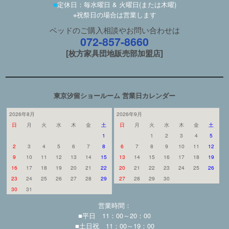
■
定休日：毎水曜日 & 火曜日(または木曜)
※祝祭日の場合は営業します
ベッドのご購入相談やお問い合わせは
072-857-8660
[枚方家具団地販売部加盟店]
東京汐留ショールーム 営業日カレンダー
2026年8月
2026年9月
日
月
火
水
木
金
土
日
月
火
水
木
金
土
1
1
2
3
4
5
2
3
4
5
6
7
8
6
7
8
9
10
11
12
9
10
11
12
13
14
15
13
14
15
16
17
18
19
16
17
18
19
20
21
22
20
21
22
23
24
25
26
23
24
25
26
27
28
29
27
28
29
30
30
31
営業時間：
■平日 11：00～20：00
■土日祝 11：00～19：00