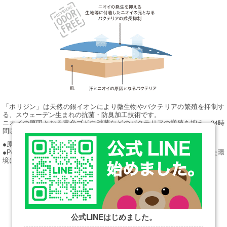
「ポリジン」は天然の銀イオンにより微生物やバクテリアの繁殖を抑制す
る、スウェーデン生まれの抗菌・防臭加工技術です。
ニオイの原因となる黄色ブドウ球菌などのバクテリアの増殖を抑え、24時
間以内に99％以上制菌します。
●原料となる銀塩は全てリサイクルされた銀を使用しています。
●Polygiene加工された衣類はOeko-tex（エコテックス）の認定を受けた環
境にやさしい商品です。
公式LINEはじめました。