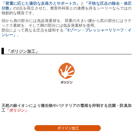
と
「荷重に応じた適切な反発力とサポート力」
「不快な圧点の除去・体圧
の2点を両立させた、整形外科医との連携を誇るシーリーならではの
分散」
独創的な構造です。
頭から肩の部分には低反発素材を、荷重の大きい腰から尻の部分にはラテ
ックス素材を、そして脚の部分には低反発素材を使用。
部位によって異なる圧点を緩和する
「5ゾーン・プレッシャーリリーフ・イ
。
ンレー」
「ポリジン加工」
天然の銀イオンにより微生物やバクテリアの繁殖を抑制する抗菌・防臭加
工
「ポリジン」