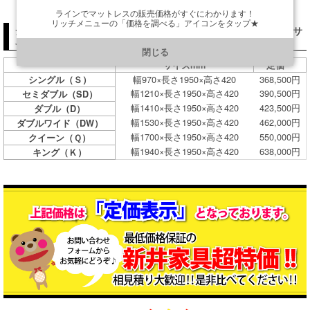
ラインでマットレスの販売価格がすぐにわかります！
リッチメニューの「価格を調べる」アイコンをタップ★
シーリーマットレス[ガーナイト4（Gahnite4）]価格（税込）＆サ
https://line.me/R/ti/p/@901ptzjz
イズ表
閉じる
サイズmm
定価
幅970×長さ1950×高さ420
368,500円
シングル（Ｓ）
幅1210×長さ1950×高さ420
390,500円
セミダブル（SD）
幅1410×長さ1950×高さ420
423,500円
ダブル（D）
幅1530×長さ1950×高さ420
462,000円
ダブルワイド（DW）
幅1700×長さ1950×高さ420
550,000円
クイーン（Ｑ）
幅1940×長さ1950×高さ420
638,000円
キング（Ｋ）