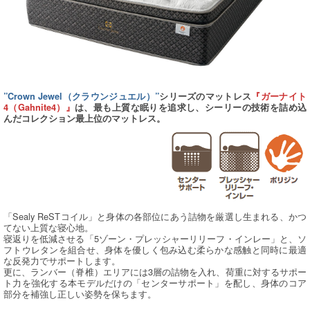
”Crown Jewel（クラウンジュエル）”
シリーズのマットレス
『ガーナイト
4（Gahnite4）』
は、最も上質な眠りを追求し、シーリーの技術を詰め込
んだコレクション最上位のマットレス。
「Sealy ReSTコイル」と身体の各部位にあう詰物を厳選し生まれる、かつ
てない上質な寝心地。
寝返りを低減させる「5ゾーン・プレッシャーリリーフ・インレー」と、ソ
フトウレタンを組合せ、身体を優しく包み込む柔らかな感触と同時に最適
な反発力でサポートします。
更に、ランバー（脊椎）エリアには3層の詰物を入れ、荷重に対するサポー
ト力を強化する本モデルだけの「センターサポート」を配し、身体のコア
部分を補強し正しい姿勢を保ちます。