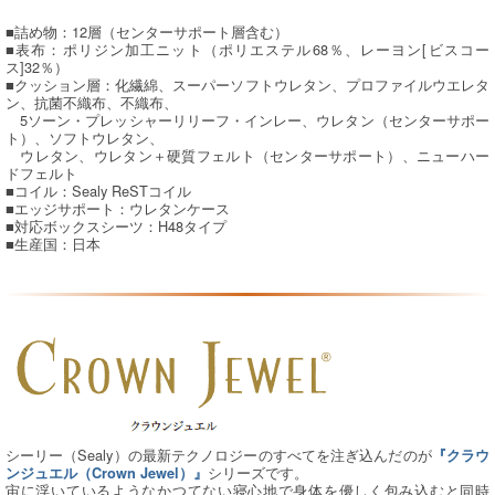
■詰め物：12層（センターサポート層含む）
■表布：ポリジン加工ニット（ポリエステル68％、レーヨン[ビスコー
ス]32％）
■クッション層：化繊綿、スーパーソフトウレタン、プロファイルウエレタ
ン、抗菌不織布、不織布、
5ソーン・プレッシャーリリーフ・インレー、ウレタン（センターサポー
ト）、ソフトウレタン、
ウレタン、ウレタン＋硬質フェルト（センターサポート）、ニューハー
ドフェルト
■コイル：Sealy ReSTコイル
■エッジサポート：ウレタンケース
■対応ボックスシーツ：H48タイプ
■生産国：日本
シーリー（Sealy）の最新テクノロジーのすべてを注ぎ込んだのが
『クラウ
シリーズです。
ンジュエル（Crown Jewel）』
宙に浮いているようなかつてない寝心地で身体を優しく包み込むと同時