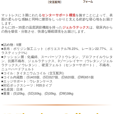
マットレスに３層にわたる
を施すことによって、表
センターサポート構造
面の柔らかな感触と同時に腰部をしっかりと支える絶妙な寝心地をお届け
します。
さらに25～35度の温度調節機能を持った
は、寝床内から
ジェルラテックス
の熱を吸収・分散させ、快適な睡眠環境をお届けします。
■詰め物 : 9層
■表布 : ポリジン加工ニット（ポリエステル76.23%、レーヨン22.77%、エ
ラスティック1%）
■クッション層 : 化繊綿、スーパーソフトウレタン、プロファイルウレタ
ン、抗菌不織布、ジェルラテックス、3ゾーンレイヤー（ウレタン／ジェル
ラテックス／ウレタン）、硬質フェルト（センターサポート）、不織布、
ニューハードフェルト
■コイル : タイタニウムコイル（交互配列）
■コイル内蔵数：(S)403個、(SD)527個、(D)620個、(DW)651個
■エッジサポート : ウレタンケース
■対応ボックスシーツ : H35タイプ
■生産国 : 日本
■重量：(S)25kg、(SD)30kg、(D)35kg、(DW)38kg