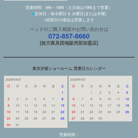
営業時間：9時～18時（土日祝は19時まで営業）
■
定休日：毎水曜日 & 火曜日(または木曜)
※祝祭日の場合は営業します
ベッドのご購入相談やお問い合わせは
072-857-8660
[枚方家具団地販売部加盟店]
東京汐留ショールーム 営業日カレンダー
2026年8月
2026年9月
日
月
火
水
木
金
土
日
月
火
水
木
金
土
1
1
2
3
4
5
2
3
4
5
6
7
8
6
7
8
9
10
11
12
9
10
11
12
13
14
15
13
14
15
16
17
18
19
16
17
18
19
20
21
22
20
21
22
23
24
25
26
23
24
25
26
27
28
29
27
28
29
30
30
31
営業時間：