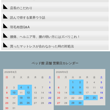
店長のこだわり
読んで得する業界ウラ話
羽毛布団Q&A
腰痛、ヘルニア等、腰の弱い方にはズバリこれ！
買ったマットレスが合わなかった時の対処法
ベッド館 店舗 営業日カレンダー
2026年8月
2026年9月
日
月
火
水
木
金
土
日
月
火
水
木
金
土
1
1
2
3
4
5
2
3
4
5
6
7
8
6
7
8
9
10
11
12
9
10
11
12
13
14
15
13
14
15
16
17
18
19
16
17
18
19
20
21
22
20
21
22
23
24
25
26
23
24
25
26
27
28
29
27
28
29
30
30
31