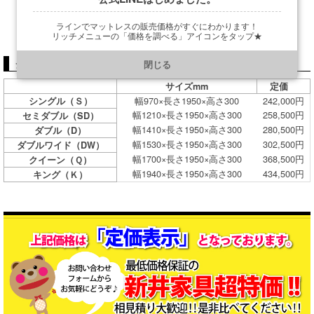
ラインでマットレスの販売価格がすぐにわかります！
リッチメニューの「価格を調べる」アイコンをタップ★
https://line.me/R/ti/p/@901ptzjz
シーリーマットレス「ラグラス3」価格（税込）＆サイズ表
閉じる
サイズmm
定価
幅970×長さ1950×高さ300
242,000円
シングル（Ｓ）
幅1210×長さ1950×高さ300
258,500円
セミダブル（SD）
幅1410×長さ1950×高さ300
280,500円
ダブル（D）
幅1530×長さ1950×高さ300
302,500円
ダブルワイド（DW）
幅1700×長さ1950×高さ300
368,500円
クイーン（Ｑ）
幅1940×長さ1950×高さ300
434,500円
キング（Ｋ）