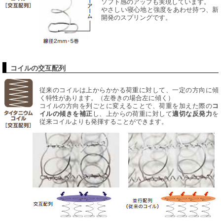
ソフト感のアップも実現しています。
やさしい寝心地と強度をあわせ持つ、新
開発のスプリングです。
コイルの交互配列
従来のコイルは上からかかる荷重に対して、一定の方向に傾
く特性があります。（左巻きの場合左に傾く）
コイルの方向を列ごとに変えることで、荷重を加えた際の
コ
し、上からの荷重に対して
を
イルの傾きを補正
適切な反発力
従来コイルよりも発揮することができます。