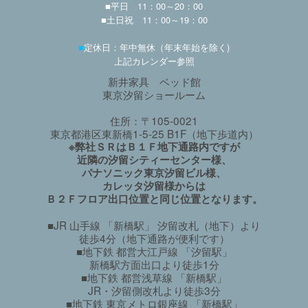
■平日 11：00～20：00
■土日祝 11：00～19：00
■
定休日：年中無休（年末年始を除く)
上記カレンダー参照
新井家具 ベッド館
東京汐留ショールーム
住所：〒105-0021
東京都港区東新橋1-5-25 B1F（地下歩道内）
※弊社ＳＲはＢ１Ｆ地下通路内ですが
近隣の汐留シティーセンター様、
パナソニック東京汐留ビル様、
カレッタ汐留様からは
Ｂ２Ｆフロア出口位置と同じ位置となります。
■JR 山手線 「新橋駅」 汐留改札（地下）より
徒歩4分（地下通路が便利です）
■地下鉄 都営大江戸線 「汐留駅」
新橋駅方面出口より徒歩1分
■地下鉄 都営浅草線 「新橋駅」
JR・汐留側改札より徒歩3分
■地下鉄 東京メトロ銀座線 「新橋駅」