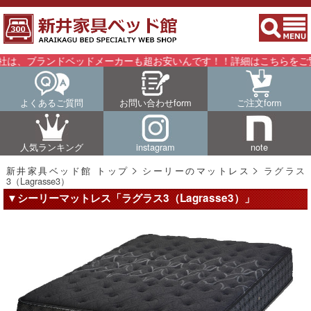
ランドベッドメーカーも超お安いんです！！詳細はこちらをご覧くださ
よくあるご質問
お問い合わせform
ご注文form
人気ランキング
instagram
note
新井家具ベッド館 トップ
シーリーのマットレス
ラグラス
3（Lagrasse3）
▼シーリーマットレス「ラグラス3（Lagrasse3）」