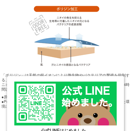
「ポリジン」は天然の銀イオンにより微生物やバクテリアの繁殖を抑制す
る、スウェーデン生まれの抗菌・防臭加工技術です。
ニオイの原因となる黄色ブドウ球菌などのバクテリアの増殖を抑え、24時
間以内に99％以上制菌します。
●原料となる銀塩は全てリサイクルされた銀を使用しています。
●Polygiene加工された衣類はOeko-tex（エコテックス）の認定を受けた環
境にやさしい商品です。
公式LINEはじめました。