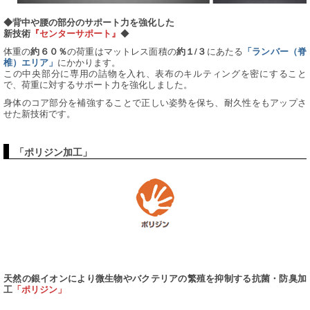
◆背中や腰の部分のサポート力を強化した
◆
新技術
『センターサポート』
体重の
の荷重はマットレス面積の
にあたる
約６０％
約１/３
「ランバー（脊
にかかります。
椎）エリア」
この中央部分に専用の詰物を入れ、表布のキルティングを密にすること
で、荷重に対するサポート力を強化しました。
身体のコア部分を補強することで正しい姿勢を保ち、耐久性をもアップさ
せた新技術です。
「ポリジン加工」
天然の銀イオンにより微生物やバクテリアの繁殖を抑制する抗菌・防臭加
工
「ポリジン」