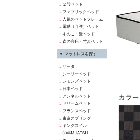
２段ベッド
ファブリックベッド
人気のベッドフレーム
電動（介護）ベッド
すのこ・畳ベッド
森の寝床・竹炭ベッド
▼ マットレスを探す
サータ
シーリーベッド
シモンズベッド
日本ベッド
アンネルベッド
ドリームベッド
フランスベッド
東京スプリング
キングコイル
30年MUATSU