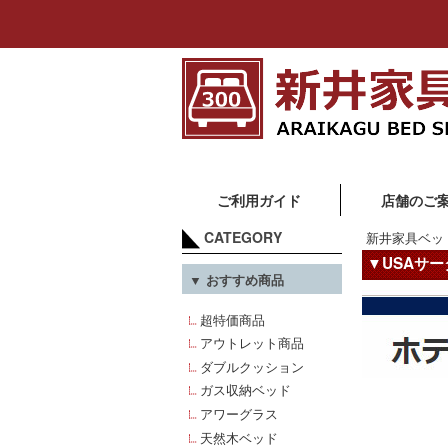
ご利用ガイド
店舗のご
CATEGORY
新井家具ベッ
▼USAサ
▼ おすすめ商品
超特価商品
アウトレット商品
ダブルクッション
ガス収納ベッド
アワーグラス
天然木ベッド