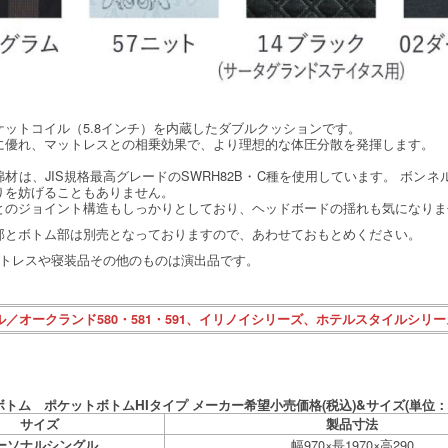
ケットコイル（5.8インチ）を内蔵したダブルクッションです。
に優れ、マットレスとの相乗効果で、より理想的な体圧分散を発揮します。
材は、JIS規格最高グレードのSWRH82B・C種を使用しています。 ボン
りを妨げることもありません。
とのジョイント構造もしっかりとしており、ヘッドボードの揺れも気になり
部とボトム部は別売となっておりますので、あわせておもとめください。
ットレスや寝装品その他のものは演出品です。
ル／オークランド580・581・591、イリノイシリーズ、ホテルスタイルシリ
トム ポケットボトムHIタイプ メーカー希望小売価格(税込)&サイズ(単位：m
サイズ
製品寸法
幅970×長1970×高290
ーソナルシングル