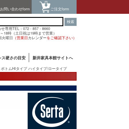
お問い合わせform
ご注文form
検索
用TEL：072 - 857 - 8660
～18時（土日祝は19時まで営業）
回火曜日
（営業日
カレンダー
をご確認下さい）
レス硬さの目安
新井家具本館サイトへ
ボトムHIタイプ ハイタイプ/ロータイプ