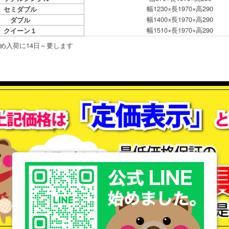
幅1230×長1970×高290
セミダブル
幅1400×長1970×高290
ダブル
幅1510×長1970×高290
クイーン１
め入荷に14日～要します