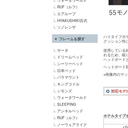
ウォータワールド
RUF（ルフ）
エアループ
HYAKUSHIKI百式
ソノレンザ
ハイタイプポ
▼ フレームを探す
クッション性
サータ
使用している綿
れるため、眠
ドリームベッド
ヘッドボード
シーリーベッド
ヘッドボード
日本ベッド
※画像内のマ
パラマウント
キングコイル
シモンズ
対応モデ
ウォータワールド
SLEEPING
アンネルベッド
ホテルタイプボ
RUF（ルフ）
ノーウェアライク
パ