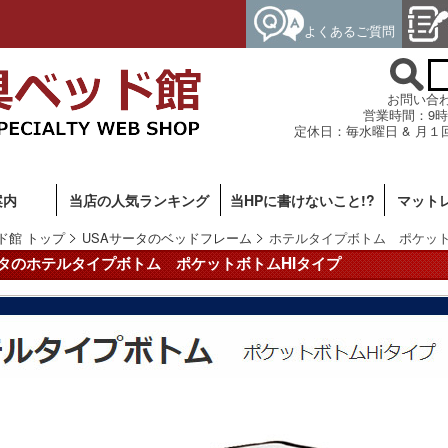
よくあるご質問
お問い合わせ専
営業時間：9時
定休日：毎水曜日 & 月１
案内
当店の人気ランキング
当HPに書けないこと!?
マット
ド館 トップ
USAサータのベッドフレーム
ホテルタイプボトム ポケット
ータのホテルタイプボトム
ポケットボトムHIタイプ