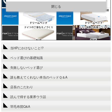
https://line.me/R/ti/p/@901ptzjz
閉じる
当HPにかけないこと!?
ベッド選びの基礎知識
失敗しないベッド選び
誰も教えてくれない本当のベッドＱ＆A
店長のこだわり
読んで得する業界ウラ話
羽毛布団Q&A