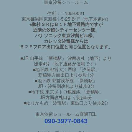
東京汐留ショールーム
住所：〒105-0021
東京都港区東新橋1-5-25 B1F（地下歩道内）
※弊社ＳＲはＢ１Ｆ地下通路内ですが
近隣の汐留シティーセンター様、
パナソニック東京汐留ビル様、
カレッタ汐留様からは
Ｂ２Ｆフロア出口位置と同じ位置となります。
■JR 山手線 「新橋駅」 汐留改札（地下）より
徒歩4分（地下通路が便利です）
■地下鉄 都営大江戸線 「汐留駅」
新橋駅方面出口より徒歩1分
■地下鉄 都営浅草線 「新橋駅」
JR・汐留側改札より徒歩3分
■地下鉄 東京メトロ銀座線 「新橋駅」
JR方面改札口より徒歩5分
■ゆりかもめ「汐留駅」東出口より徒歩2分
東京汐留ショールーム直通TEL
090-3977-0843