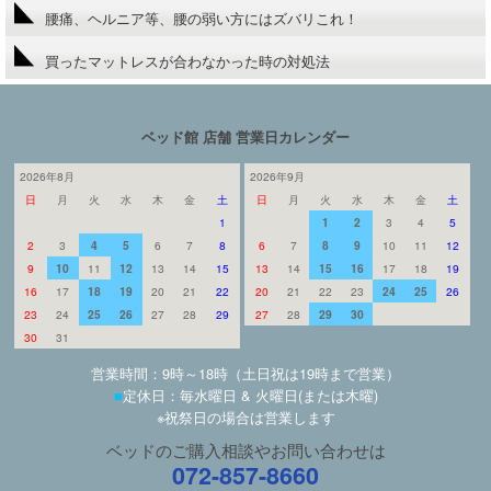
腰痛、ヘルニア等、腰の弱い方にはズバリこれ！
買ったマットレスが合わなかった時の対処法
ベッド館 店舗 営業日カレンダー
2026年8月
2026年9月
日
月
火
水
木
金
土
日
月
火
水
木
金
土
1
1
2
3
4
5
2
3
4
5
6
7
8
6
7
8
9
10
11
12
9
10
11
12
13
14
15
13
14
15
16
17
18
19
16
17
18
19
20
21
22
20
21
22
23
24
25
26
23
24
25
26
27
28
29
27
28
29
30
30
31
営業時間：9時～18時（土日祝は19時まで営業）
■
定休日：毎水曜日 & 火曜日(または木曜)
※祝祭日の場合は営業します
ベッドのご購入相談やお問い合わせは
072-857-8660