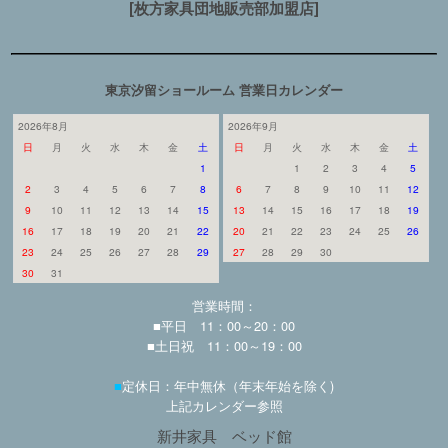
[枚方家具団地販売部加盟店]
東京汐留ショールーム 営業日カレンダー
2026年8月
2026年9月
日
月
火
水
木
金
土
日
月
火
水
木
金
土
1
1
2
3
4
5
2
3
4
5
6
7
8
6
7
8
9
10
11
12
9
10
11
12
13
14
15
13
14
15
16
17
18
19
16
17
18
19
20
21
22
20
21
22
23
24
25
26
23
24
25
26
27
28
29
27
28
29
30
30
31
営業時間：
■平日 11：00～20：00
■土日祝 11：00～19：00
■
定休日：年中無休（年末年始を除く)
上記カレンダー参照
新井家具 ベッド館