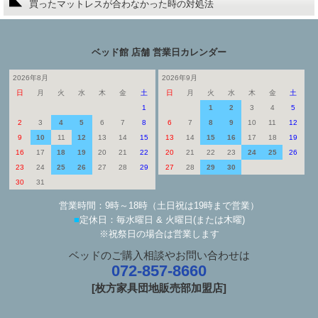
買ったマットレスが合わなかった時の対処法
ベッド館 店舗 営業日カレンダー
2026年8月
2026年9月
日
月
火
水
木
金
土
日
月
火
水
木
金
土
1
1
2
3
4
5
2
3
4
5
6
7
8
6
7
8
9
10
11
12
9
10
11
12
13
14
15
13
14
15
16
17
18
19
16
17
18
19
20
21
22
20
21
22
23
24
25
26
23
24
25
26
27
28
29
27
28
29
30
30
31
営業時間：9時～18時（土日祝は19時まで営業）
■
定休日：毎水曜日 & 火曜日(または木曜)
※祝祭日の場合は営業します
ベッドのご購入相談やお問い合わせは
072-857-8660
[枚方家具団地販売部加盟店]