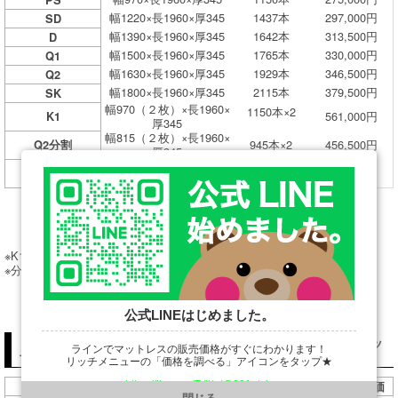
幅1220×長1960×厚345
1437本
297,000円
SD
幅1390×長1960×厚345
1642本
313,500円
D
幅1500×長1960×厚345
1765本
330,000円
Q1
幅1630×長1960×厚345
1929本
346,500円
Q2
幅1800×長1960×厚345
2115本
379,500円
SK
幅970（２枚）×長1960×
1150本×2
561,000円
K1
厚345
幅815（２枚）×長1960×
945本×2
456,500円
Q2分割
厚345
幅900（２枚）×長1960×
1068本×2
489,500円
SK分割
厚345
※K1サイズは、マットレス連結用の面ファスナー付きです。
※分割タイプは、ベース×2本、トッパー×1枚となります。
公式LINEはじめました。
トッパー単品 サータ ナチュラルスイート7.7リムーバブル1トッ
ラインでマットレスの販売価格がすぐにわかります！
プ メーカー設定価格(税込)&サイズ(単位：mm)一覧
リッチメニューの「価格を調べる」アイコンをタップ★
サイズ
寸法
マットレス定価
https://line.me/R/ti/p/@901ptzjz