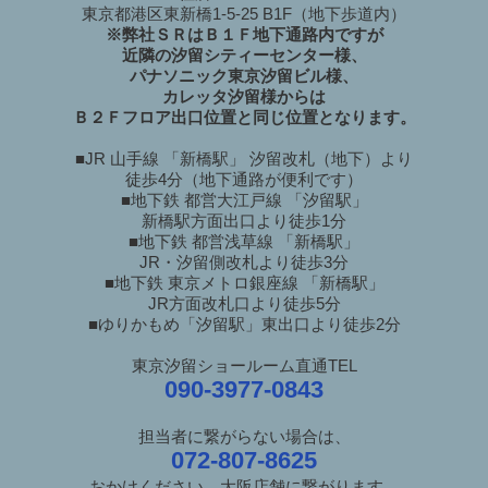
東京都港区東新橋1-5-25 B1F（地下歩道内）
※弊社ＳＲはＢ１Ｆ地下通路内ですが
近隣の汐留シティーセンター様、
パナソニック東京汐留ビル様、
カレッタ汐留様からは
Ｂ２Ｆフロア出口位置と同じ位置となります。
■JR 山手線 「新橋駅」 汐留改札（地下）より
徒歩4分（地下通路が便利です）
■地下鉄 都営大江戸線 「汐留駅」
新橋駅方面出口より徒歩1分
■地下鉄 都営浅草線 「新橋駅」
JR・汐留側改札より徒歩3分
■地下鉄 東京メトロ銀座線 「新橋駅」
JR方面改札口より徒歩5分
■ゆりかもめ「汐留駅」東出口より徒歩2分
東京汐留ショールーム直通TEL
090-3977-0843
担当者に繋がらない場合は、
072-807-8625
おかけください。大阪店舗に繋がります。