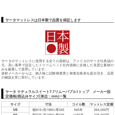
サータマットレスは日本製で品質を保証します
サータのマットレスに使用する全ての資材は、アメリカのサータ社承認の
元、高い基準で設定したドリームベッド社内規格に合格した良質な素材の
みを厳選して使用しています。
資材メーカーからは、納入毎に試験検査票と検査合格表を提出頂き、品質
の確認を常に実行しています。
サータ ナチュラルスイート7.7リムーバブル1トップ メーカー設
定価格(税込)&サイズ(単位：mm)一覧
サイズ
寸法
コイル数
マットレス定価
幅815×長1960×厚345
945本
264,000円
US
幅970×長1960×厚345
1150本
275,000円
PS