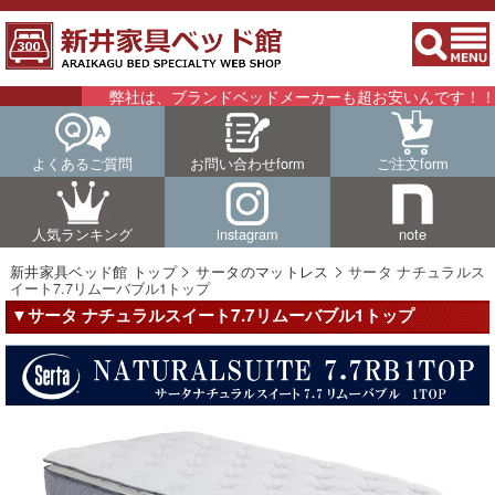
弊社は、ブランドベッドメーカーも超お安いんです！！詳細は
よくあるご質問
お問い合わせform
ご注文form
人気ランキング
instagram
note
新井家具ベッド館 トップ
サータのマットレス
サータ ナチュラルス
イート7.7リムーバブル1トップ
▼サータ ナチュラルスイート7.7リムーバブル1トップ