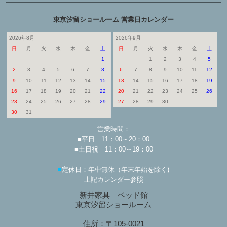
東京汐留ショールーム 営業日カレンダー
2026年8月
2026年9月
日
月
火
水
木
金
土
日
月
火
水
木
金
土
1
1
2
3
4
5
2
3
4
5
6
7
8
6
7
8
9
10
11
12
9
10
11
12
13
14
15
13
14
15
16
17
18
19
16
17
18
19
20
21
22
20
21
22
23
24
25
26
23
24
25
26
27
28
29
27
28
29
30
30
31
営業時間：
■平日 11：00～20：00
■土日祝 11：00～19：00
■
定休日：年中無休（年末年始を除く)
上記カレンダー参照
新井家具 ベッド館
東京汐留ショールーム
住所：〒105-0021