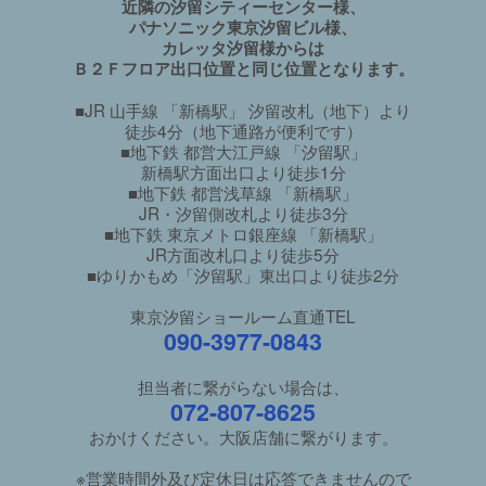
近隣の汐留シティーセンター様、
パナソニック東京汐留ビル様、
カレッタ汐留様からは
Ｂ２Ｆフロア出口位置と同じ位置となります。
■JR 山手線 「新橋駅」 汐留改札（地下）より
徒歩4分（地下通路が便利です）
■地下鉄 都営大江戸線 「汐留駅」
新橋駅方面出口より徒歩1分
■地下鉄 都営浅草線 「新橋駅」
JR・汐留側改札より徒歩3分
■地下鉄 東京メトロ銀座線 「新橋駅」
JR方面改札口より徒歩5分
■ゆりかもめ「汐留駅」東出口より徒歩2分
東京汐留ショールーム直通TEL
090-3977-0843
担当者に繋がらない場合は、
072-807-8625
おかけください。大阪店舗に繋がります。
※営業時間外及び定休日は応答できませんので