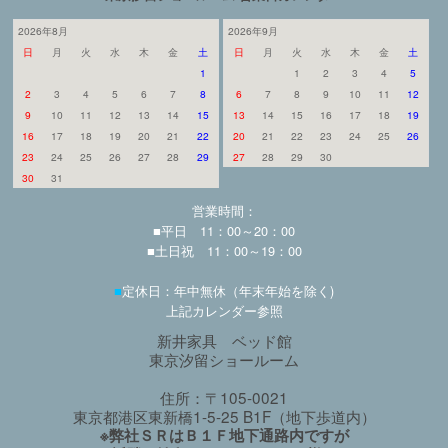
2026年8月
2026年9月
日
月
火
水
木
金
土
日
月
火
水
木
金
土
1
1
2
3
4
5
2
3
4
5
6
7
8
6
7
8
9
10
11
12
9
10
11
12
13
14
15
13
14
15
16
17
18
19
16
17
18
19
20
21
22
20
21
22
23
24
25
26
23
24
25
26
27
28
29
27
28
29
30
30
31
営業時間：
■平日 11：00～20：00
■土日祝 11：00～19：00
■
定休日：年中無休（年末年始を除く)
上記カレンダー参照
新井家具 ベッド館
東京汐留ショールーム
住所：〒105-0021
東京都港区東新橋1-5-25 B1F（地下歩道内）
※弊社ＳＲはＢ１Ｆ地下通路内ですが