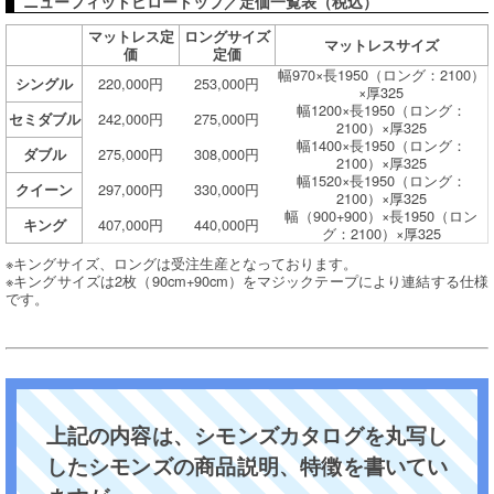
ニューフィットピロートップ／定価一覧表（税込）
マットレス定
ロングサイズ
マットレスサイズ
価
定価
幅970×長1950（ロング：2100）
220,000円
253,000円
シングル
×厚325
幅1200×長1950（ロング：
242,000円
275,000円
セミダブル
2100）×厚325
幅1400×長1950（ロング：
275,000円
308,000円
ダブル
2100）×厚325
幅1520×長1950（ロング：
297,000円
330,000円
クイーン
2100）×厚325
幅（900+900）×長1950（ロン
407,000円
440,000円
キング
グ：2100）×厚325
※キングサイズ、ロングは受注生産となっております。
※キングサイズは2枚（90cm+90cm）をマジックテープにより連結する仕様
です。
上記の内容は、シモンズカタログを丸写し
したシモンズの商品説明、特徴を書いてい