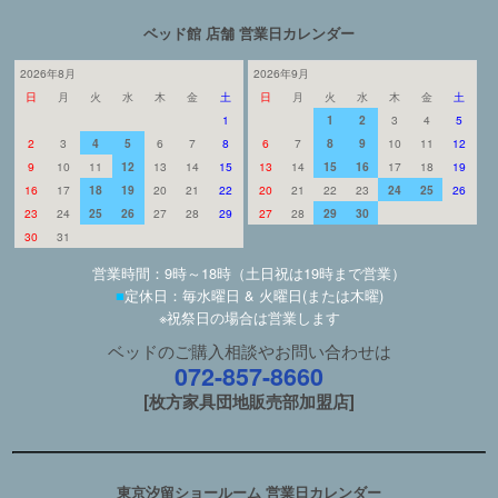
ベッド館 店舗 営業日カレンダー
2026年8月
2026年9月
日
月
火
水
木
金
土
日
月
火
水
木
金
土
1
1
2
3
4
5
2
3
4
5
6
7
8
6
7
8
9
10
11
12
9
10
11
12
13
14
15
13
14
15
16
17
18
19
16
17
18
19
20
21
22
20
21
22
23
24
25
26
23
24
25
26
27
28
29
27
28
29
30
30
31
営業時間：9時～18時（土日祝は19時まで営業）
■
定休日：毎水曜日 & 火曜日(または木曜)
※祝祭日の場合は営業します
ベッドのご購入相談やお問い合わせは
072-857-8660
[枚方家具団地販売部加盟店]
東京汐留ショールーム 営業日カレンダー