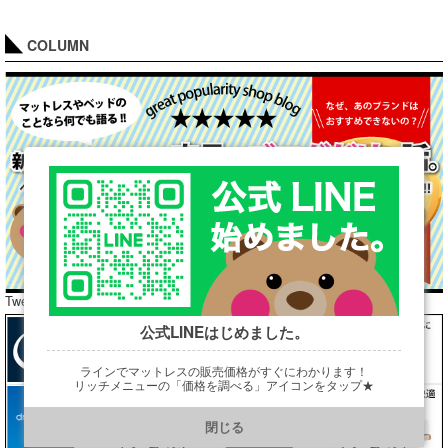
COLUMN
Tweets by araibed300
公式LINEはじめました。
ラインでマットレスの販売価格がすぐにわかります！
リッチメニューの「価格を調べる」アイコンをタップ★
https://line.me/R/ti/p/@901ptzjz
閉じる