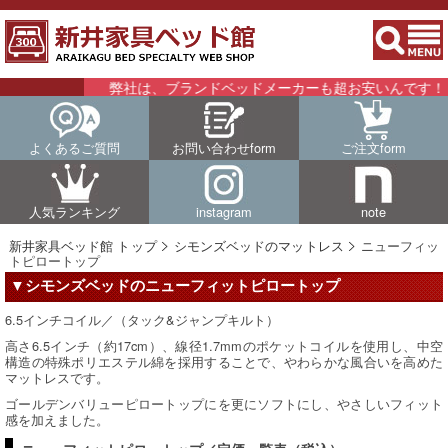
弊社は、ブランドベッドメーカーも超お安いんです！！詳
よくあるご質問
お問い合わせform
ご注文form
人気ランキング
instagram
note
新井家具ベッド館 トップ
シモンズベッドのマットレス
ニューフィッ
トピロートップ
▼シモンズベッドのニューフィットピロートップ
6.5インチコイル／（タック&ジャンプキルト）
高さ6.5インチ（約17cm）、線径1.7mmのポケットコイルを使用し、中空
構造の特殊ポリエステル綿を採用することで、やわらかな風合いを高めた
マットレスです。
ゴールデンバリューピロートップにを更にソフトにし、やさしいフィット
感を加えました。