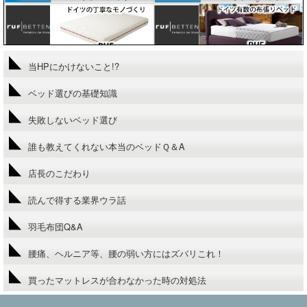
当HPにかけないこと!?
ベッド選びの基礎知識
失敗しないベッド選び
誰も教えてくれない本当のベッドＱ＆A
店長のこだわり
読んで得する業界ウラ話
羽毛布団Q&A
腰痛、ヘルニア等、腰の弱い方にはズバリこれ！
買ったマットレスが合わなかった時の対処法