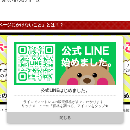
お問い合わせフォーム
ページにかけないこと」とは！？
公式LINEはじめました。
ラインでマットレスの販売価格がすぐにわかります！
リッチメニューの「価格を調べる」アイコンをタップ★
分と本音を書いておりますが、まだまだ書きたい事、言いたい事の半分も掲載
https://line.me/R/ti/p/@901ptzjz
閉じる