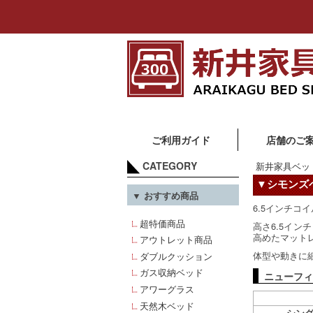
ご利用ガイド
店舗のご
CATEGORY
新井家具ベッ
▼シモンズ
▼ おすすめ商品
6.5インチコ
超特価商品
高さ6.5イン
高めたマット
アウトレット商品
体型や動きに
ダブルクッション
ガス収納ベッド
ニューフィ
アワーグラス
天然木ベッド
シン