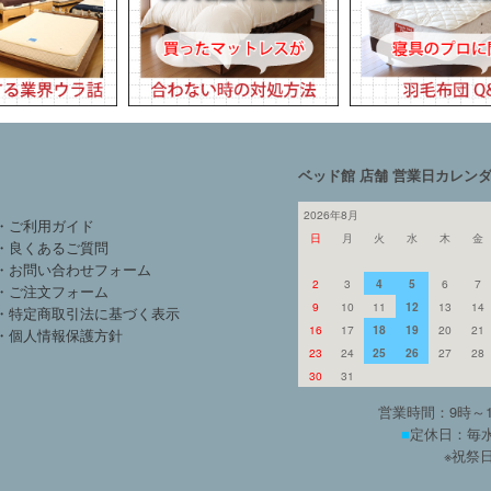
ベッド館 店舗 営業日カレン
2026年8月
・ご利用ガイド
日
月
火
水
木
金
・良くあるご質問
・お問い合わせフォーム
2
3
4
5
6
7
・ご注文フォーム
9
10
11
12
13
14
・特定商取引法に基づく表示
16
17
18
19
20
21
・個人情報保護方針
23
24
25
26
27
28
30
31
営業時間：9時～
■
定休日：毎水
※祝祭