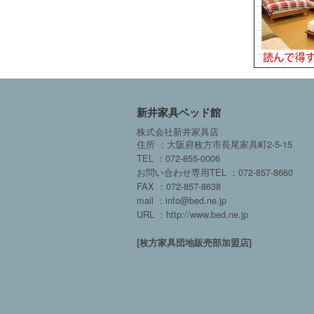
新井家具ベッド館
株式会社新井家具店
住所 ：大阪府枚方市長尾家具町2-5-15
TEL ：072-855-0006
お問い合わせ専用TEL ：072-857-8660
FAX ：072-857-8638
mail ：info@bed.ne.jp
URL ：http://www.bed.ne.jp
[枚方家具団地販売部加盟店]