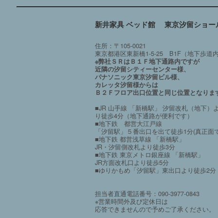
新井家具 ベッド館 東京汐留ショー
住所：〒105-0021
東京都港区東新橋1-5-25 B1F（地下歩道
※弊社ＳＲはＢ１Ｆ地下通路内ですが
近隣の汐留シティーセンター様、
パナソニック東京汐留ビル様、
カレッタ汐留様からは
Ｂ２Ｆフロア出口位置と同じ位置となりま
■JR 山手線 「新橋駅」 汐留改札（地下）
り徒歩4分（地下通路が便利です）
■地下鉄 都営大江戸線
「汐留駅」５番出口を出て徒歩1分(真正面で
■地下鉄 都営浅草線 「新橋駅」
JR・汐留側改札より徒歩3分
■地下鉄 東京メトロ銀座線 「新橋駅」
JR方面改札口より徒歩5分
■ゆりかもめ「汐留駅」東出口より徒歩2分
担当者直通電話番号：090-3977-0843
※営業時間外及び定休日は
応答できませんので予めご了承ください。