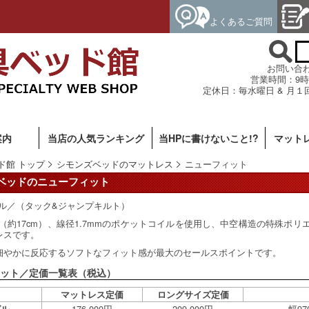
よくあるご質問
お問い合わせ専
営業時間：9時
定休日：毎水曜日 & 月１
案内
当店の人気ランキング
当HPに書けないこと!?
マット
ド館 トップ
シモンズベッドのマットレス
ニューフィット
ベッドのニューフィット
イル／（タック&ジャンプキルト）
チ（約17cm）、線径1.7mmのポケットコイルを使用し、中空構造の特殊ポ
レスです。
細やかに反応するソフトなフィット感が最大のセールスポイントです。
ット／定価一覧表（税込）
マットレス定価
ロングサイズ定価
176,000円
209,000円
幅97
グル