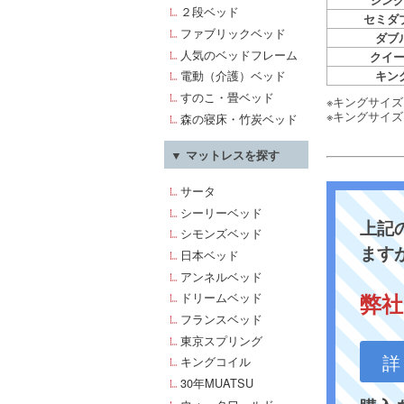
２段ベッド
セミダ
ファブリックベッド
ダブ
人気のベッドフレーム
クイ
電動（介護）ベッド
キン
すのこ・畳ベッド
※キングサイ
※キングサイズ
森の寝床・竹炭ベッド
▼ マットレスを探す
サータ
シーリーベッド
上記
シモンズベッド
ます
日本ベッド
アンネルベッド
弊社
ドリームベッド
フランスベッド
東京スプリング
詳
キングコイル
30年MUATSU