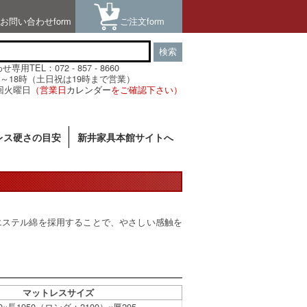
お問い合わせform
ご注文form
検索
用TEL：072 - 857 - 8660
～18時（土日祝は19時まで営業）
回火曜日
（営業日
カレンダー
をご確認下さい）
レス硬さの目安
新井家具本館サイトへ
リエステル綿を採用することで、やさしい感触を
マットレスサイズ
0×長1950（ロング：2100）×厚295