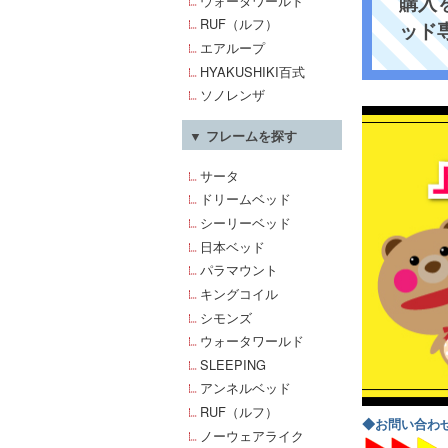
購入
ウォータワールド
RUF（ルフ）
ッド
エアループ
HYAKUSHIKI百式
ソノレンザ
▼ フレームを探す
サータ
ドリームベッド
シーリーベッド
日本ベッド
パラマウント
キングコイル
シモンズ
ウォータワールド
SLEEPING
アンネルベッド
RUF（ルフ）
◆お問い合わ
ノーウェアライク