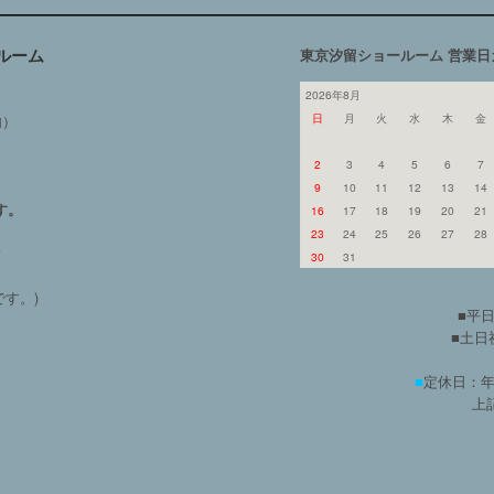
ルーム
東京汐留ショールーム 営業日
2026年8月
日
月
火
水
木
金
内）
2
3
4
5
6
7
9
10
11
12
13
14
す。
16
17
18
19
20
21
23
24
25
26
27
28
よ
30
31
す。)
■平日
■土日祝
■
定休日：年
上