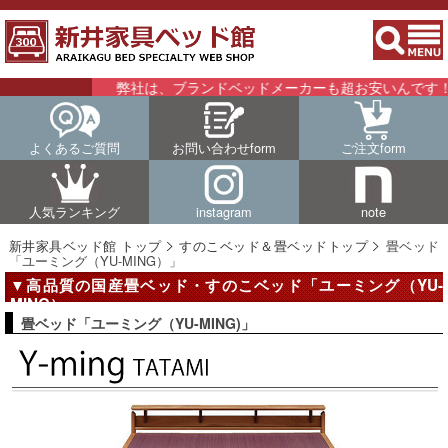
弊社は、ブランドベッドメーカーも超お安いんです！！詳
よくあるご質問
お問い合わせform
ご注文form
人気ランキング
instagram
note
新井家具ベッド館 トップ
すのこベッド＆畳ベッドトップ
畳ベッド
「ユーミング（YU-MING）」
▼高品質の国産畳ベッド・すのこベッド「ユーミング（YU-
MING）」
畳ベッド「ユーミング（YU-MING)」