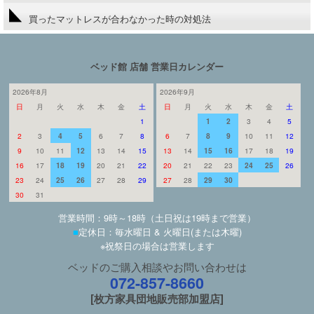
買ったマットレスが合わなかった時の対処法
ベッド館 店舗 営業日カレンダー
2026年8月
2026年9月
日
月
火
水
木
金
土
日
月
火
水
木
金
土
1
1
2
3
4
5
2
3
4
5
6
7
8
6
7
8
9
10
11
12
9
10
11
12
13
14
15
13
14
15
16
17
18
19
16
17
18
19
20
21
22
20
21
22
23
24
25
26
23
24
25
26
27
28
29
27
28
29
30
30
31
営業時間：9時～18時（土日祝は19時まで営業）
■
定休日：毎水曜日 & 火曜日(または木曜)
※祝祭日の場合は営業します
ベッドのご購入相談やお問い合わせは
072-857-8660
[枚方家具団地販売部加盟店]