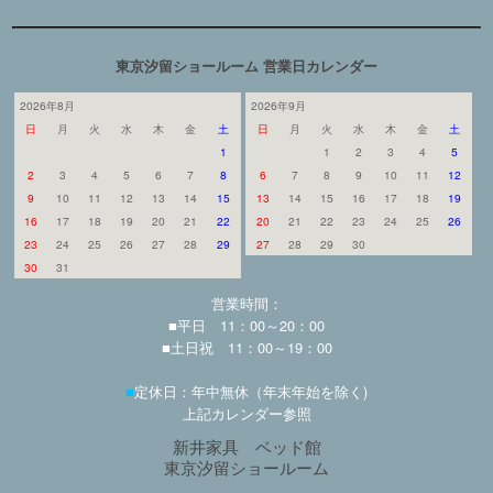
東京汐留ショールーム 営業日カレンダー
2026年8月
2026年9月
日
月
火
水
木
金
土
日
月
火
水
木
金
土
1
1
2
3
4
5
2
3
4
5
6
7
8
6
7
8
9
10
11
12
9
10
11
12
13
14
15
13
14
15
16
17
18
19
16
17
18
19
20
21
22
20
21
22
23
24
25
26
23
24
25
26
27
28
29
27
28
29
30
30
31
営業時間：
■平日 11：00～20：00
■土日祝 11：00～19：00
■
定休日：年中無休（年末年始を除く)
上記カレンダー参照
新井家具 ベッド館
東京汐留ショールーム