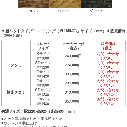
▼畳ベッドタイプ「ユーミング（YU-MING)」サイズ（mm）＆販売価格
（税込）表▼
フレーム
メーカー上代
販売価格
サイズ
（税込）
（税込）
Sサイズ
お問い合わせ
240,000円
幅1000
ください!!
SDサイズ
お問い合わせ
274,000円
タタミ
幅1230
ください!!
Dサイズ
お問い合わせ
306,000円
幅1430
ください!!
Sサイズ
お問い合わせ
284,000円
幅1000
ください!!
SDサイズ
お問い合わせ
316,000円
檜床タタミ
幅1230
ください!!
Dサイズ
お問い合わせ
357,000円
幅1430
ください!!
共通サイズ：長2220×高620（床髙400）ｍｍ
■オーク無垢節あり材・集成節あり材
■ウレタン塗装仕上げ