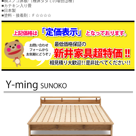
■桐スノコ床板/（檜床タタミの場合は檜）
■カテキン入り畳
■日本製
■塗料・接着剤：Ｆ☆☆☆☆