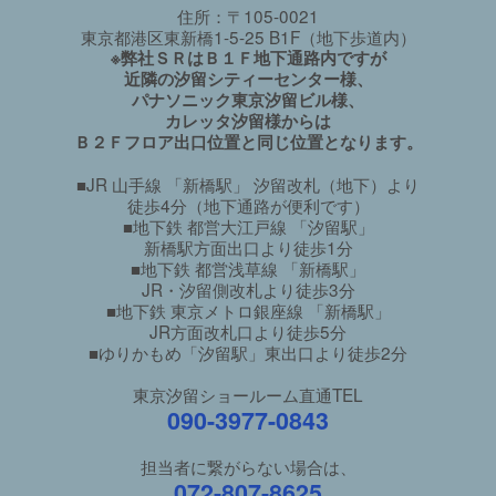
住所：〒105-0021
東京都港区東新橋1-5-25 B1F（地下歩道内）
※弊社ＳＲはＢ１Ｆ地下通路内ですが
近隣の汐留シティーセンター様、
パナソニック東京汐留ビル様、
カレッタ汐留様からは
Ｂ２Ｆフロア出口位置と同じ位置となります。
■JR 山手線 「新橋駅」 汐留改札（地下）より
徒歩4分（地下通路が便利です）
■地下鉄 都営大江戸線 「汐留駅」
新橋駅方面出口より徒歩1分
■地下鉄 都営浅草線 「新橋駅」
JR・汐留側改札より徒歩3分
■地下鉄 東京メトロ銀座線 「新橋駅」
JR方面改札口より徒歩5分
■ゆりかもめ「汐留駅」東出口より徒歩2分
東京汐留ショールーム直通TEL
090-3977-0843
担当者に繋がらない場合は、
072-807-8625