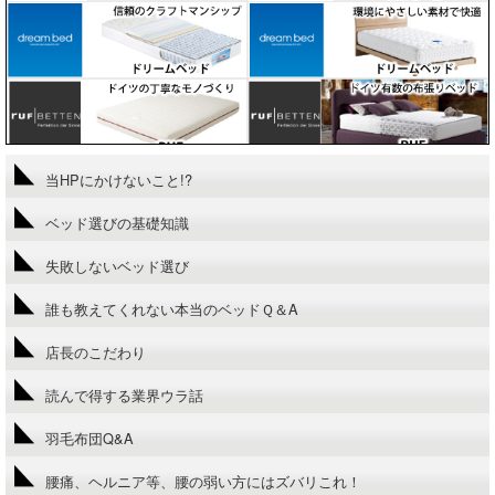
当HPにかけないこと!?
ベッド選びの基礎知識
失敗しないベッド選び
誰も教えてくれない本当のベッドＱ＆A
店長のこだわり
読んで得する業界ウラ話
羽毛布団Q&A
腰痛、ヘルニア等、腰の弱い方にはズバリこれ！