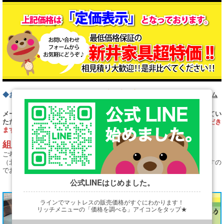
◆お問い合わせフォームはこちら
お問い合わせフォーム
メールにてご注文またはお問い合わせの際は、スムーズにお取引させてい
ただくためにも、ご希望の
ベッドタイプとサイズ
を
必ず明記していただき
ますようよろしくお願いします。
組立・設置はプラス5,000円で承ります。
ご希望の場合はお知らせ下さい。
（北海道、沖縄その他離島地域などは別途送料がかかることがありますの
でお問い合わせください。）
公式LINEはじめました。
ラインでマットレスの販売価格がすぐにわかります！
リッチメニューの「価格を調べる」アイコンをタップ★
https://line.me/R/ti/p/@901ptzjz