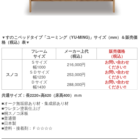
▼すのこベッドタイプ「ユーミング（YU-MING)」サイズ（mm）＆販売価
格（税込）表▼
フレーム
メーカー上代
販売価格
サイズ
（税込）
（税込）
Ｓサイズ
お問い合わせ
216,000円
幅1000
ください!!
ＳＤサイズ
お問い合わせ
253,000円
スノコ
幅1230
ください!!
Ｄサイズ
お問い合わせ
288,000円
幅1430
ください!!
共通サイズ：長2220×高620（床髙400）ｍｍ
■オーク無垢節あり材・集成節あり材
■ウレタン塗装仕上げ
■桐スノコ床板
■普通畳
■日本製
■塗料・接着剤：Ｆ☆☆☆☆