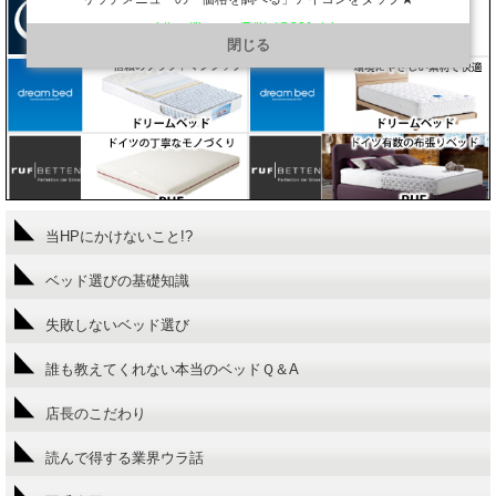
https://line.me/R/ti/p/@901ptzjz
閉じる
当HPにかけないこと!?
ベッド選びの基礎知識
失敗しないベッド選び
誰も教えてくれない本当のベッドＱ＆A
店長のこだわり
読んで得する業界ウラ話