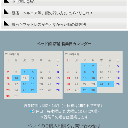
羽毛布団Q&A
腰痛、ヘルニア等、腰の弱い方にはズバリこれ！
買ったマットレスが合わなかった時の対処法
ベッド館 店舗 営業日カレンダー
2026年8月
2026年9月
日
月
火
水
木
金
土
日
月
火
水
木
金
土
1
1
2
3
4
5
2
3
4
5
6
7
8
6
7
8
9
10
11
12
9
10
11
12
13
14
15
13
14
15
16
17
18
19
16
17
18
19
20
21
22
20
21
22
23
24
25
26
23
24
25
26
27
28
29
27
28
29
30
30
31
営業時間：9時～18時（土日祝は19時まで営業）
■
定休日：毎水曜日 & 火曜日(または木曜)
※祝祭日の場合は営業します
ベッドのご購入相談やお問い合わせは