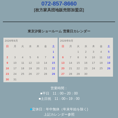
072-857-8660
[枚方家具団地販売部加盟店]
東京汐留ショールーム 営業日カレンダー
2026年8月
2026年9月
日
月
火
水
木
金
土
日
月
火
水
木
金
土
1
1
2
3
4
5
2
3
4
5
6
7
8
6
7
8
9
10
11
12
9
10
11
12
13
14
15
13
14
15
16
17
18
19
16
17
18
19
20
21
22
20
21
22
23
24
25
26
23
24
25
26
27
28
29
27
28
29
30
30
31
営業時間：
■平日 11：00～20：00
■土日祝 11：00～19：00
■
定休日：年中無休（年末年始を除く)
上記カレンダー参照