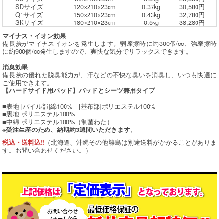
SDサイズ
120×210×23cm
0.37kg
30,580円
Q1サイズ
150×210×23cm
0.43kg
32,780円
SKサイズ
180×210×23cm
0.5kg
38,280円
マイナス・イオン効果
備長炭がマイナスイオンを発生します。弱摩擦時に約300個/cc、強摩擦時
に約900個/cc発生しますので、爽快な気分でリラックスできます。
消臭効果
備長炭の優れた脱臭能力が、汗などの不快な臭いを消臭し、いつも快適に
ご使用できます。
【ハードサイド用パッド】パッドとシーツ兼用タイプ
■表地 [パイル部]綿100% [基布部]ポリエステル100%
■裏地 ポリエステル100%
■中綿 ポリエステル100%（制菌わた）
※受注生産のため、納期約3週間いただきます。
（北海道、沖縄その他離島は別途送料がかかることがありま
税込・送料込!!
す。お問い合わせください。）