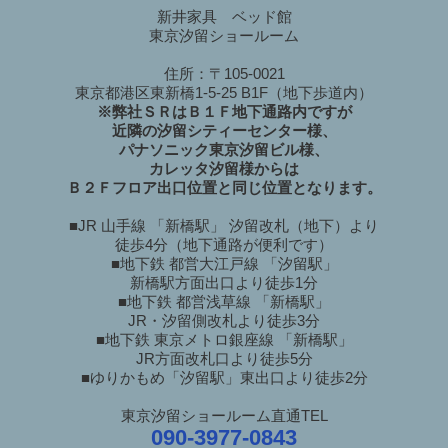
新井家具 ベッド館
東京汐留ショールーム
住所：〒105-0021
東京都港区東新橋1-5-25 B1F（地下歩道内）
※弊社ＳＲはＢ１Ｆ地下通路内ですが
近隣の汐留シティーセンター様、
パナソニック東京汐留ビル様、
カレッタ汐留様からは
Ｂ２Ｆフロア出口位置と同じ位置となります。
■JR 山手線 「新橋駅」 汐留改札（地下）より
徒歩4分（地下通路が便利です）
■地下鉄 都営大江戸線 「汐留駅」
新橋駅方面出口より徒歩1分
■地下鉄 都営浅草線 「新橋駅」
JR・汐留側改札より徒歩3分
■地下鉄 東京メトロ銀座線 「新橋駅」
JR方面改札口より徒歩5分
■ゆりかもめ「汐留駅」東出口より徒歩2分
東京汐留ショールーム直通TEL
090-3977-0843