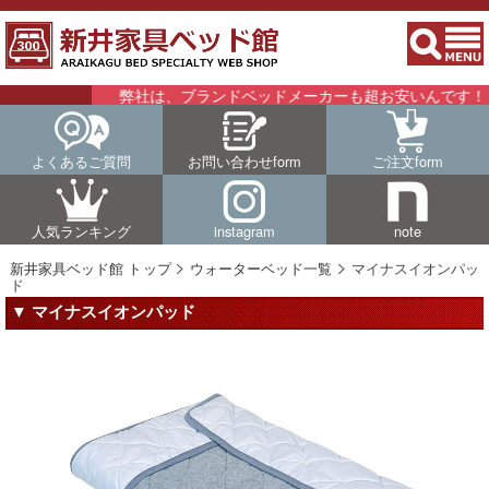
弊社は、ブランドベッドメーカーも超お安いんです！！詳
よくあるご質問
お問い合わせform
ご注文form
人気ランキング
instagram
note
新井家具ベッド館 トップ
ウォーターベッド一覧
マイナスイオンパッ
ド
▼ マイナスイオンパッド