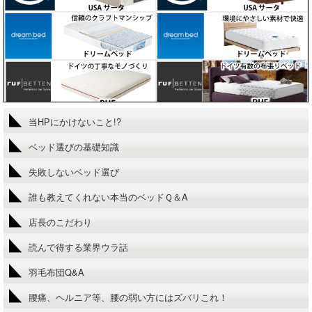
当HPにかけないこと!?
ベッド選びの基礎知識
失敗しないベッド選び
誰も教えてくれない本当のベッドＱ＆A
店長のこだわり
読んで得する業界ウラ話
羽毛布団Q&A
腰痛、ヘルニア等、腰の弱い方にはズバリこれ！