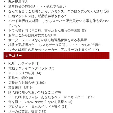
配送現場潜入
通常原価の7割引き・・・それでも高い
なんでも言うこと聞くから、シモンズ、その他を買ってください(涙)
圧縮マットレスは、返品後再販される?
ベッド業界は人材難、しかしスーパー販売員がいる事を誰も気づい
ていない
トラも猫も同じネコ科、言ったもん勝ちの中国製(笑)
お前とこからは絶対に買わない!!
サータ、シモンズなどの寝心地返品保障をする家具屋
試験で実証済みだ! じゃあデータ公開して・・・からの逆切れ
ウチとは相性の悪かったメーカー アスリープ(トヨタベッド)
カテゴリー
RUF ルフベッド
(8)
電動リクライニングベッド
(13)
マットレスの紹介
(14)
家具のご紹介
(9)
店長からお知らせ
(1,303)
業界裏話
(1,519)
購入前に知っておいて得なこと
(26)
ここだけ抑えりゃあ あなたもベッドのエキスパート
(11)
何を買っていいのかわからないお客様へ
(8)
プロジェクト 日本のベッドを安く
(38)
メーカに苦言、提言
(113)