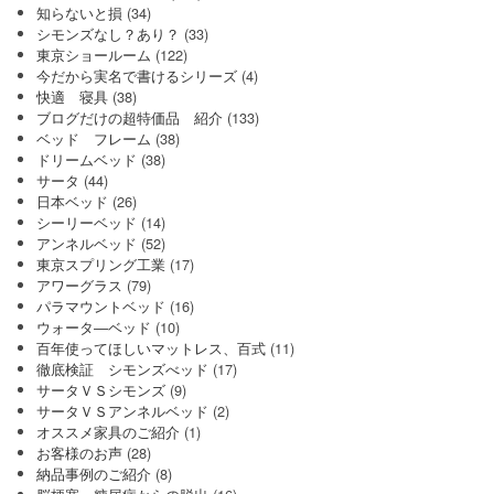
知らないと損
(34)
シモンズなし？あり？
(33)
東京ショールーム
(122)
今だから実名で書けるシリーズ
(4)
快適 寝具
(38)
ブログだけの超特価品 紹介
(133)
ベッド フレーム
(38)
ドリームベッド
(38)
サータ
(44)
日本ベッド
(26)
シーリーベッド
(14)
アンネルベッド
(52)
東京スプリング工業
(17)
アワーグラス
(79)
パラマウントベッド
(16)
ウォータ―ベッド
(10)
百年使ってほしいマットレス、百式
(11)
徹底検証 シモンズべッド
(17)
サータＶＳシモンズ
(9)
サータＶＳアンネルベッド
(2)
オススメ家具のご紹介
(1)
お客様のお声
(28)
納品事例のご紹介
(8)