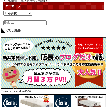
脳梗塞、糖尿病からの脱出
(16)
アーカイブ
COLUMN
Tweets by araibed300