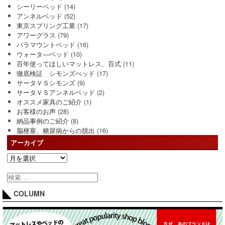
シーリーベッド
(14)
アンネルベッド
(52)
東京スプリング工業
(17)
アワーグラス
(79)
パラマウントベッド
(16)
ウォータ―ベッド
(10)
百年使ってほしいマットレス、百式
(11)
徹底検証 シモンズべッド
(17)
サータＶＳシモンズ
(9)
サータＶＳアンネルベッド
(2)
オススメ家具のご紹介
(1)
お客様のお声
(28)
納品事例のご紹介
(8)
脳梗塞、糖尿病からの脱出
(16)
アーカイブ
COLUMN