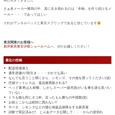
さぁ各メーカー難局の中、真に生き残れるのは「本物」を作り続けるメ
ーカー・・・であってほしい
それがアンネルベッドと東京スプリングであると信じています
東京関東のお客様へ
新井家具東京汐留ショールーム
へ、ぜひお越しください！
最近の投稿
配送現場潜入
通常原価の7割引き・・・それでも高い
なんでも言うこと聞くから、シモンズ、その他を買ってください(涙)
圧縮マットレスは、返品後再販される?
ベッド業界は人材難、しかしスーパー販売員がいる事を誰も気づい
ていない
トラも猫も同じネコ科、言ったもん勝ちの中国製(笑)
お前とこからは絶対に買わない!!
サータ、シモンズなどの寝心地返品保障をする家具屋
試験で実証済みだ! じゃあデータ公開して・・・からの逆切れ