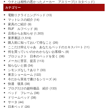
ウチとは相性の悪かったメーカー アスリープ(トヨタベッド)
カテゴリー
電動リクライニングベッド
(13)
マットレスの紹介
(14)
家具のご紹介
(9)
RUF ルフベッド
(8)
店長からお知らせ
(1,303)
業界裏話
(1,519)
購入前に知っておいて得なこと
(26)
ここだけ抑えりゃあ あなたもベッドのエキスパート
(11)
何を買っていいのかわからないお客様へ
(8)
プロジェクト 日本のベッドを安く
(38)
メーカに苦言、提言
(113)
知らないと損
(34)
シモンズなし？あり？
(33)
東京ショールーム
(122)
今だから実名で書けるシリーズ
(4)
快適 寝具
(38)
ブログだけの超特価品 紹介
(133)
ベッド フレーム
(38)
ドリームベッド
(38)
サータ
(44)
日本ベッド
(26)