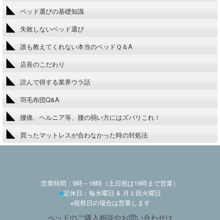
ベッド選びの基礎知識
失敗しないベッド選び
誰も教えてくれない本当のベッドＱ＆A
店長のこだわり
読んで得する業界ウラ話
羽毛布団Q&A
腰痛、ヘルニア等、腰の弱い方にはズバリこれ！
買ったマットレスが合わなかった時の対処法
営業時間：9時～18時（土日祝は19時まで営業）
■
定休日：毎水曜日 & 月１回火曜日
※祝祭日の場合は営業します
ベッドのご購入相談やお問い合わせは