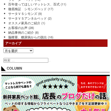
百年使ってほしいマットレス、百式
(11)
徹底検証 シモンズべッド
(17)
サータＶＳシモンズ
(9)
サータＶＳアンネルベッド
(2)
オススメ家具のご紹介
(1)
お客様のお声
(28)
納品事例のご紹介
(8)
脳梗塞、糖尿病からの脱出
(16)
アーカイブ
COLUMN