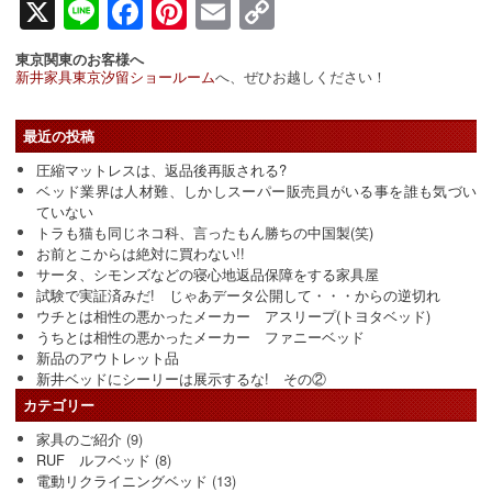
X
Line
Facebook
Pinterest
Email
Copy
Link
東京関東のお客様へ
新井家具東京汐留ショールーム
へ、ぜひお越しください！
最近の投稿
圧縮マットレスは、返品後再販される?
ベッド業界は人材難、しかしスーパー販売員がいる事を誰も気づい
ていない
トラも猫も同じネコ科、言ったもん勝ちの中国製(笑)
お前とこからは絶対に買わない!!
サータ、シモンズなどの寝心地返品保障をする家具屋
試験で実証済みだ! じゃあデータ公開して・・・からの逆切れ
ウチとは相性の悪かったメーカー アスリープ(トヨタベッド)
うちとは相性の悪かったメーカー ファニーベッド
新品のアウトレット品
新井ベッドにシーリーは展示するな! その②
カテゴリー
家具のご紹介
(9)
RUF ルフベッド
(8)
電動リクライニングベッド
(13)