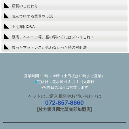
店長のこだわり
読んで得する業界ウラ話
羽毛布団Q&A
腰痛、ヘルニア等、腰の弱い方にはズバリこれ！
買ったマットレスが合わなかった時の対処法
営業時間：9時～18時（土日祝は19時まで営業）
■
定休日：毎水曜日 & 月１回火曜日
※祝祭日の場合は営業します
ベッドのご購入相談やお問い合わせは
072-857-8660
[枚方家具団地販売部加盟店]