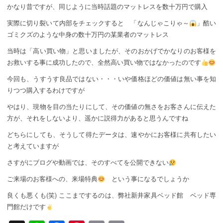
かなり昔ですが、同じように当時話題のマットレスを数十万円で購入
実際に切り裂いて内部をチェックすると 「なんじゃこりゃ～
」酷い
ゴミクズのような中身の数十万円の某業者のマットレス
当時は「高い買い物」と思いましたが、そのおかげでかなりのお客様を
お救いする事に成功したので、全然高い買い物ではなかったのです
今回も、うすうす良品ではない・・・いや価格ほどの価値は無い事を知
りつつ購入するわけですが
やはり、現物を目の当たりにして、その価値の無さをお客さんに伝えた
方が、それをしないより、遥かに説得力があると思うんですね
どちらにしても、そうして得たデータは、速やかにお客様に共有したい
と考えていますが
さすがにブログや動画では、そのすべてを公開できない
ご来場のお客様への、来場特典
という事になるでしょうか
良くも悪くも(笑) ここまでするのは、弊社新井家具ベッド館 ベッド専
門館だけです