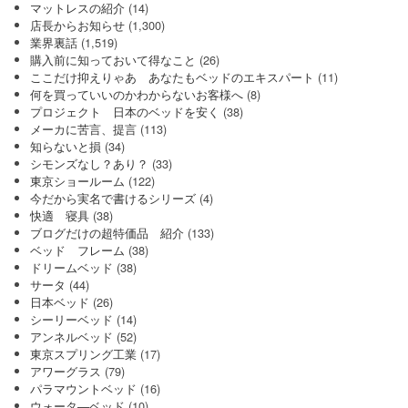
マットレスの紹介
(14)
店長からお知らせ
(1,300)
業界裏話
(1,519)
購入前に知っておいて得なこと
(26)
ここだけ抑えりゃあ あなたもベッドのエキスパート
(11)
何を買っていいのかわからないお客様へ
(8)
プロジェクト 日本のベッドを安く
(38)
メーカに苦言、提言
(113)
知らないと損
(34)
シモンズなし？あり？
(33)
東京ショールーム
(122)
今だから実名で書けるシリーズ
(4)
快適 寝具
(38)
ブログだけの超特価品 紹介
(133)
ベッド フレーム
(38)
ドリームベッド
(38)
サータ
(44)
日本ベッド
(26)
シーリーベッド
(14)
アンネルベッド
(52)
東京スプリング工業
(17)
アワーグラス
(79)
パラマウントベッド
(16)
ウォータ―ベッド
(10)