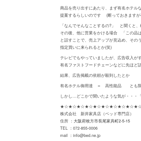
商品を売り出すにあたり、まず有名ホテル
提案するらしいのです (断っておきますがベ
「なんでそんなことするの?」 と聞くと、
その後、他に営業をかける場合 「この品
と話すことで、売上アップが見込め、その
指定買いに来られるとか(笑)
テレビでもやっていましたが、広告収入が
有名ファストフードチェーンなどに先ほど
結果、広告掲載の依頼が殺到したとか
有名ホテル御用達 ＝ 高性能品 とも限ら
しかし…どこかで聞いたような気が・・・
★☆★☆★☆★☆★☆★☆★☆★☆★☆★☆
株式会社 新井家具店（ベッド専門店）
住所 ：
大阪府枚方市長尾家具町2-5-15
TEL ：072-855-0006
mail ：info@bed.ne.jp