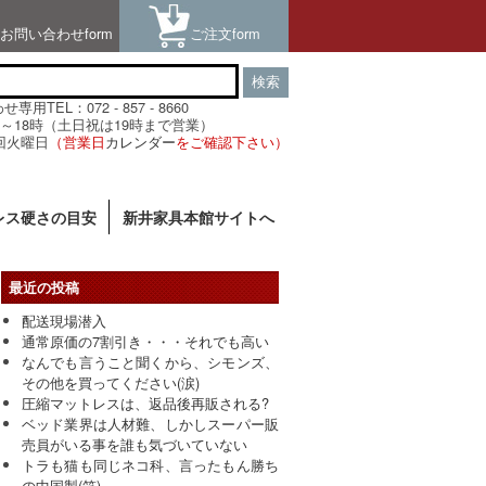
お問い合わせform
ご注文form
検索
用TEL：072 - 857 - 8660
～18時（土日祝は19時まで営業）
回火曜日
（営業日
カレンダー
をご確認下さい）
レス硬さの目安
新井家具本館サイトへ
最近の投稿
配送現場潜入
通常原価の7割引き・・・それでも高い
なんでも言うこと聞くから、シモンズ、
その他を買ってください(涙)
圧縮マットレスは、返品後再販される?
ベッド業界は人材難、しかしスーパー販
売員がいる事を誰も気づいていない
トラも猫も同じネコ科、言ったもん勝ち
の中国製(笑)