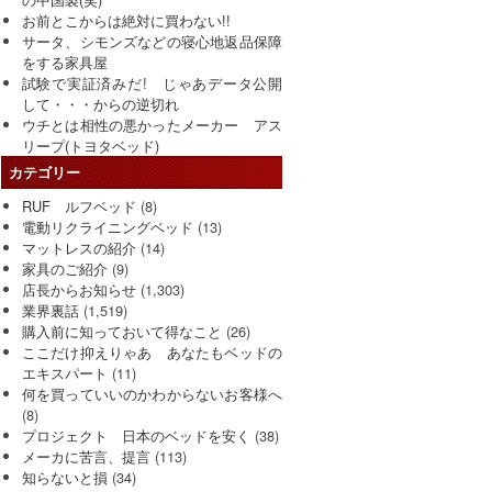
お前とこからは絶対に買わない!!
サータ、シモンズなどの寝心地返品保障
をする家具屋
試験で実証済みだ! じゃあデータ公開
して・・・からの逆切れ
ウチとは相性の悪かったメーカー アス
リープ(トヨタベッド)
カテゴリー
RUF ルフベッド
(8)
電動リクライニングベッド
(13)
マットレスの紹介
(14)
家具のご紹介
(9)
店長からお知らせ
(1,303)
業界裏話
(1,519)
購入前に知っておいて得なこと
(26)
ここだけ抑えりゃあ あなたもベッドの
エキスパート
(11)
何を買っていいのかわからないお客様へ
(8)
プロジェクト 日本のベッドを安く
(38)
メーカに苦言、提言
(113)
知らないと損
(34)