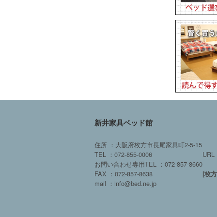
新井家具ベッド館
住所 ：大阪府枚方市長尾家具町2-5-15
TEL ：072-855-0006
URL 
お問い合わせ専用TEL ：072-857-8660
FAX ：072-857-8638
[枚
mail ：info@bed.ne.jp