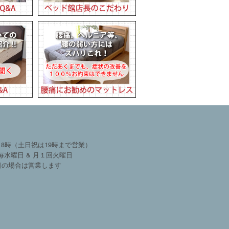
18時（土日祝は19時まで営業）
毎水曜日 & 月１回火曜日
日の場合は営業します