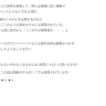
などに採算を無視して、時には無償に近い価格で
ッドじゃないですよ(笑))
確かにそのときは損するけれど
は〇〇のような有名ホテルにも採用されている」
うち逆に先方から「〇〇ホテル御用達の・・・」と
すべてのフリーペーパーなども創刊当初は顧客がつかず
話したようなことを行い
ないのかもしれませんね (全部じゃないと思いますが)
「この品は高級ホテルの〇〇でも使用されています」
★☆ ★☆