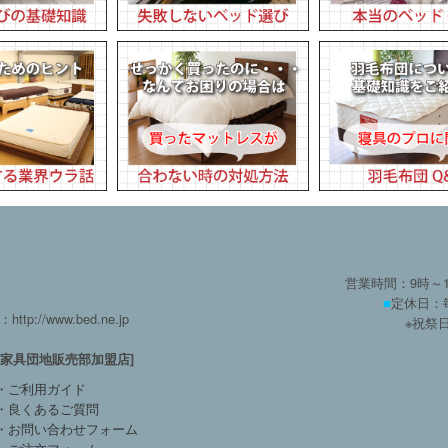
営業時間：9時～
■
定休日：
：http://www.bed.ne.jp
※祝祭
方家具団地販売部加盟店]
・ご利用ガイド
・良くあるご質問
・お問い合わせフォーム