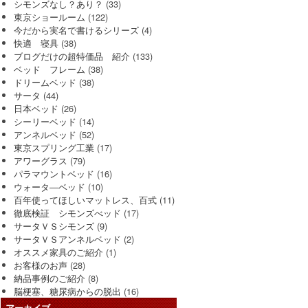
シモンズなし？あり？
(33)
東京ショールーム
(122)
今だから実名で書けるシリーズ
(4)
快適 寝具
(38)
ブログだけの超特価品 紹介
(133)
ベッド フレーム
(38)
ドリームベッド
(38)
サータ
(44)
日本ベッド
(26)
シーリーベッド
(14)
アンネルベッド
(52)
東京スプリング工業
(17)
アワーグラス
(79)
パラマウントベッド
(16)
ウォータ―ベッド
(10)
百年使ってほしいマットレス、百式
(11)
徹底検証 シモンズべッド
(17)
サータＶＳシモンズ
(9)
サータＶＳアンネルベッド
(2)
オススメ家具のご紹介
(1)
お客様のお声
(28)
納品事例のご紹介
(8)
脳梗塞、糖尿病からの脱出
(16)
アーカイブ