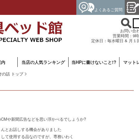
よくあるご質問
お問い合わせ専
営業時間：9時
定休日：毎水曜日 & 月１
案内
当店の人気ランキング
当HPに書けないこと!?
マット
けの話 トップ
CМや新聞広告などを思い浮かべるでしょうか?
さんとお話しする機会がありました
として使用する品なのですが、専務いわく