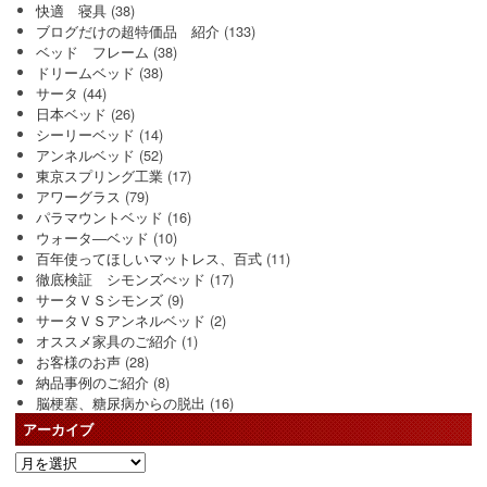
快適 寝具
(38)
ブログだけの超特価品 紹介
(133)
ベッド フレーム
(38)
ドリームベッド
(38)
サータ
(44)
日本ベッド
(26)
シーリーベッド
(14)
アンネルベッド
(52)
東京スプリング工業
(17)
アワーグラス
(79)
パラマウントベッド
(16)
ウォータ―ベッド
(10)
百年使ってほしいマットレス、百式
(11)
徹底検証 シモンズべッド
(17)
サータＶＳシモンズ
(9)
サータＶＳアンネルベッド
(2)
オススメ家具のご紹介
(1)
お客様のお声
(28)
納品事例のご紹介
(8)
脳梗塞、糖尿病からの脱出
(16)
アーカイブ