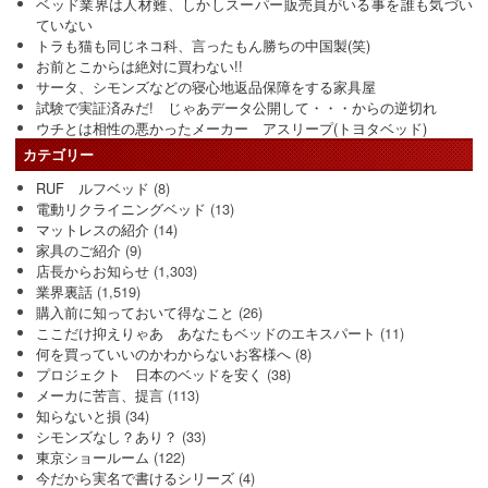
ベッド業界は人材難、しかしスーパー販売員がいる事を誰も気づい
ていない
トラも猫も同じネコ科、言ったもん勝ちの中国製(笑)
お前とこからは絶対に買わない!!
サータ、シモンズなどの寝心地返品保障をする家具屋
試験で実証済みだ! じゃあデータ公開して・・・からの逆切れ
ウチとは相性の悪かったメーカー アスリープ(トヨタベッド)
カテゴリー
RUF ルフベッド
(8)
電動リクライニングベッド
(13)
マットレスの紹介
(14)
家具のご紹介
(9)
店長からお知らせ
(1,303)
業界裏話
(1,519)
購入前に知っておいて得なこと
(26)
ここだけ抑えりゃあ あなたもベッドのエキスパート
(11)
何を買っていいのかわからないお客様へ
(8)
プロジェクト 日本のベッドを安く
(38)
メーカに苦言、提言
(113)
知らないと損
(34)
シモンズなし？あり？
(33)
東京ショールーム
(122)
今だから実名で書けるシリーズ
(4)