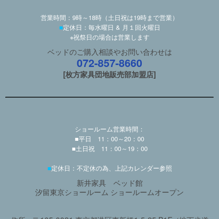
営業時間：9時～18時（土日祝は19時まで営業）
■
定休日：毎水曜日 & 月１回火曜日
※祝祭日の場合は営業します
ベッドのご購入相談やお問い合わせは
072-857-8660
[枚方家具団地販売部加盟店]
ショールーム営業時間：
■平日 11：00～20：00
■土日祝 11：00～19：00
■
定休日：不定休の為、上記カレンダー参照
新井家具 ベッド館
汐留東京ショールーム ショールームオープン