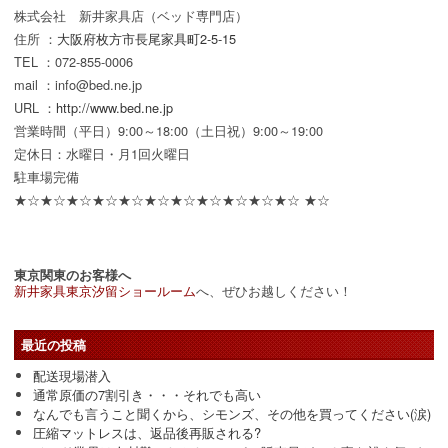
株式会社 新井家具店（ベッド専門店）
住所 ：
大阪府枚方市長尾家具町2-5-15
TEL ：072-855-0006
mail ：info@bed.ne.jp
URL ：
http://www.bed.ne.jp
営業時間（平日）9:00～18:00（土日祝）9:00～19:00
定休日：水曜日・月1回火曜日
駐車場完備
★☆★☆★☆★☆★☆★☆★☆★☆★☆★☆★☆ ★☆
東京関東のお客様へ
新井家具東京汐留ショールーム
へ、ぜひお越しください！
最近の投稿
配送現場潜入
通常原価の7割引き・・・それでも高い
なんでも言うこと聞くから、シモンズ、その他を買ってください(涙)
圧縮マットレスは、返品後再販される?