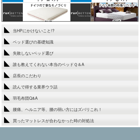
当HPにかけないこと!?
ベッド選びの基礎知識
失敗しないベッド選び
誰も教えてくれない本当のベッドＱ＆A
店長のこだわり
読んで得する業界ウラ話
羽毛布団Q&A
腰痛、ヘルニア等、腰の弱い方にはズバリこれ！
買ったマットレスが合わなかった時の対処法