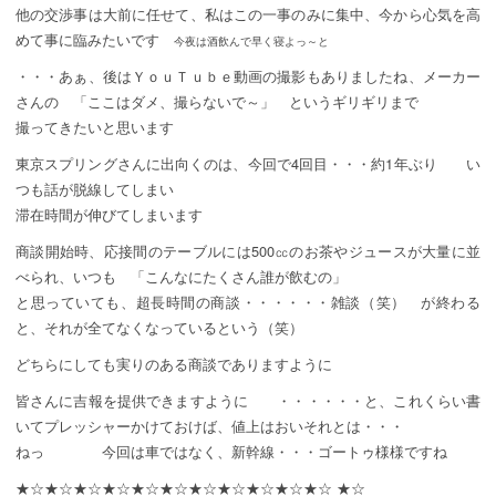
他の交渉事は大前に任せて、私はこの一事のみに集中、今から心気を高
めて事に臨みたいです
今夜は酒飲んで早く寝よっ～と
・・・あぁ、後はＹｏｕＴｕｂｅ動画の撮影もありましたね、メーカー
さんの 「ここはダメ、撮らないで～」 というギリギリまで
撮ってきたいと思います
東京スプリングさんに出向くのは、今回で4回目・・・約1年ぶり い
つも話が脱線してしまい
滞在時間が伸びてしまいます
商談開始時、応接間のテーブルには500㏄のお茶やジュースが大量に並
べられ、いつも 「こんなにたくさん誰が飲むの」
と思っていても、超長時間の商談・・・・・・雑談（笑） が終わる
と、それが全てなくなっているという（笑）
どちらにしても実りのある商談でありますように
皆さんに吉報を提供できますように ・・・・・・と、これくらい書
いてプレッシャーかけておけば、値上はおいそれとは・・・
ねっ 今回は車ではなく、新幹線・・・ゴートゥ様様ですね
★☆★☆★☆★☆★☆★☆★☆★☆★☆★☆★☆ ★☆