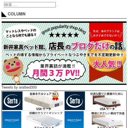
COLUMN
Tweets by araibed300